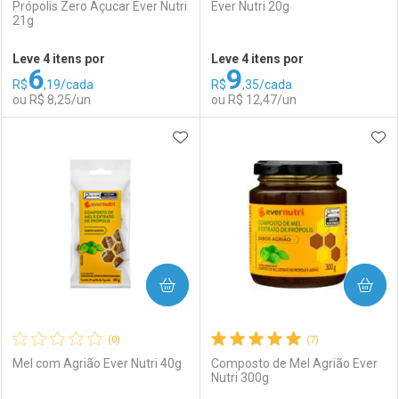
Própolis Zero Açucar Ever Nutri
Ever Nutri 20g
21g
Ativar Desconto
Ativar Desconto
Leve 4 itens por
Leve 4 itens por
6
9
Comprar sem Desconto
Comprar sem Desconto
R$
,19/cada
R$
,35/cada
Comprar sem Desconto
Comprar sem Desconto
Por R$ 6,87/cada
Por R$ 4,99/cada
ou R$ 8,25/un
ou R$ 12,47/un
Por R$ 6,87/cada
Por R$ 4,99/cada
ADICIONAR AOS FAVORITOS
ADI
FECHAR
FECHAR
F
F
Laboratório
Por Menos
Laboratório
Por Menos
COMPRAR
COMPRAR
(0)
(7)
Mel com Agrião Ever Nutri 40g
Composto de Mel Agrião Ever
Nutri 300g