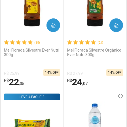
COMPRAR
COMPRAR
(15)
(21)
Mel Florada Silvestre Ever Nutri
Mel Florada Silvestre Orgânico
300g
Ever Nutri 300g
Ativar Desconto
Ativar Desconto
14% OFF
14% OFF
R$ 25,99
R$ 27,99
Comprar sem Desconto
Comprar sem Desconto
22
24
R$
Comprar sem Desconto
R$
Comprar sem Desconto
Por R$ 6,87/cada
Por R$ 5,99/cada
,35
,07
Por R$ 6,87/cada
Por R$ 5,99/cada
ADI
LEVE 4 PAGUE 3
FECHAR
FECHAR
F
F
Laboratório
Por Menos
Laboratório
Por Menos