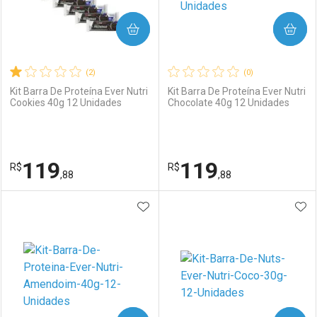
COMPRAR
COMPRAR
(2)
(0)
Kit Barra De Proteína Ever Nutri
Kit Barra De Proteína Ever Nutri
Cookies 40g 12 Unidades
Chocolate 40g 12 Unidades
Ativar Desconto
Ativar Desconto
Comprar sem Desconto
Comprar sem Desconto
119
119
R$
Comprar sem Desconto
R$
Comprar sem Desconto
Por R$ 143,76/cada
Por R$ 143,76/cada
,88
,88
Por R$ 143,76/cada
Por R$ 143,76/cada
ADICIONAR AOS FAVORITOS
ADI
FECHAR
FECHAR
F
F
Laboratório
Por Menos
Laboratório
Por Menos