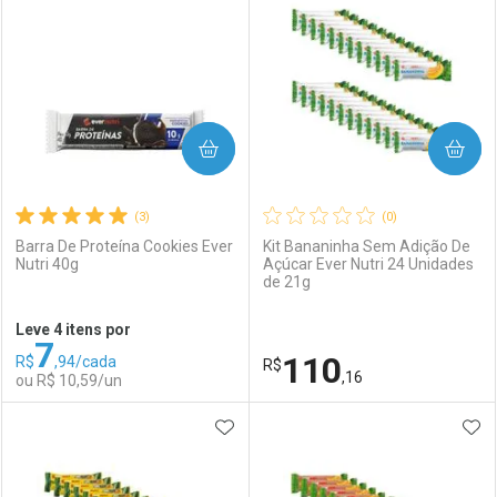
Laboratório
Por Menos
Laboratório
Por Menos
COMPRAR
COMPRAR
(3)
(0)
Barra De Proteína Cookies Ever
Kit Bananinha Sem Adição De
Nutri 40g
Açúcar Ever Nutri 24 Unidades
de 21g
Ativar Desconto
Ativar Desconto
Leve 4 itens por
7
Comprar sem Desconto
Comprar sem Desconto
110
R$
,94/cada
Comprar sem Desconto
R$
Comprar sem Desconto
Por R$ 4,79/cada
Por R$ 4,79/cada
,16
ou R$ 10,59/un
Por R$ 4,79/cada
Por R$ 4,79/cada
ADICIONAR AOS FAVORITOS
ADI
FECHAR
FECHAR
F
F
Laboratório
Por Menos
Laboratório
Por Menos