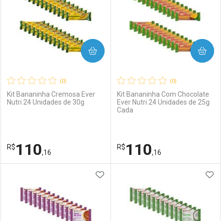
COMPRAR
COMPRAR
(0)
(0)
Kit Bananinha Cremosa Ever
Kit Bananinha Com Chocolate
Nutri 24 Unidades de 30g
Ever Nutri 24 Unidades de 25g
Cada
Ativar Desconto
Ativar Desconto
Comprar sem Desconto
Comprar sem Desconto
110
110
R$
Comprar sem Desconto
R$
Comprar sem Desconto
Por R$ 10,59/cada
Por R$ 110,16/cada
,16
,16
Por R$ 10,59/cada
Por R$ 110,16/cada
ADICIONAR AOS FAVORITOS
ADI
FECHAR
FECHAR
F
F
Laboratório
Por Menos
Laboratório
Por Menos