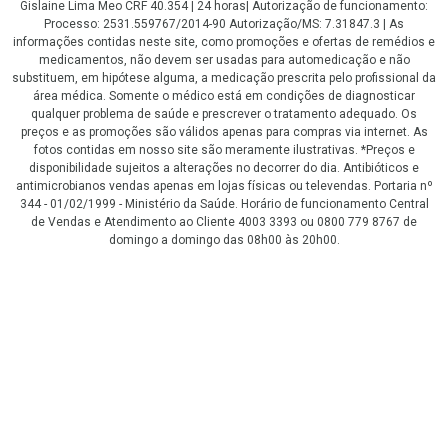
Gislaine Lima Meo CRF 40.354 | 24 horas| Autorização de funcionamento:
Processo: 2531.559767/2014-90 Autorização/MS: 7.31847.3 | As
informações contidas neste site, como promoções e ofertas de remédios e
medicamentos, não devem ser usadas para automedicação e não
substituem, em hipótese alguma, a medicação prescrita pelo profissional da
área médica. Somente o médico está em condições de diagnosticar
qualquer problema de saúde e prescrever o tratamento adequado. Os
preços e as promoções são válidos apenas para compras via internet. As
fotos contidas em nosso site são meramente ilustrativas. *Preços e
disponibilidade sujeitos a alterações no decorrer do dia. Antibióticos e
antimicrobianos vendas apenas em lojas físicas ou televendas. Portaria nº
344 - 01/02/1999 - Ministério da Saúde. Horário de funcionamento Central
de Vendas e Atendimento ao Cliente 4003 3393 ou 0800 779 8767 de
domingo a domingo das 08h00 às 20h00.
LGPD Aceite os Cookies