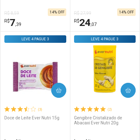
Ativar Desconto
Ativar Desconto
14% OFF
14% OFF
R$ 8,59
R$ 27,99
Comprar sem Desconto
Comprar sem Desconto
7
24
R$
Comprar sem Desconto
R$
Comprar sem Desconto
Por R$ 8,25/cada
Por R$ 12,47/cada
,39
,07
Por R$ 8,25/cada
Por R$ 12,47/cada
LEVE 4 PAGUE 3
FECHAR
FECHAR
LEVE 4 PAGUE 3
F
F
Laboratório
Por Menos
Laboratório
Por Menos
COMPRAR
COMPRAR
(3)
(2)
Doce de Leite Ever Nutri 15g
Gengibre Cristalizado de
Abacaxi Ever Nutri 20g
Ativar Desconto
Ativar Desconto