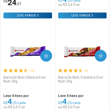
24
R$
,25/cada
R$
Comprar sem Desconto
Comprar sem Desconto
Por R$ 4,79/cada
Por R$ 12,47/cada
,07
ou R$ 5,67/un
Por R$ 4,79/cada
Por R$ 12,47/cada
LEVE 4 PAGUE 3
FECHAR
FECHAR
LEVE 4 PAGUE 3
F
F
Laboratório
Por Menos
Laboratório
Por Menos
COMPRAR
COMPRAR
(10)
(9)
Barra De Nuts Clássica Ever
Barra De Nuts Cranberry Ever
Nutri 30g
Nutri 30g
Ativar Desconto
Ativar Desconto
Leve 4 itens por
Leve 4 itens por
4
4
Comprar sem Desconto
Comprar sem Desconto
R$
,25/cada
R$
,25/cada
Comprar sem Desconto
Comprar sem Desconto
Por R$ 24,07/cada
Por R$ 5,67/cada
ou R$ 5,67/un
ou R$ 5,67/un
Por R$ 24,07/cada
Por R$ 5,67/cada