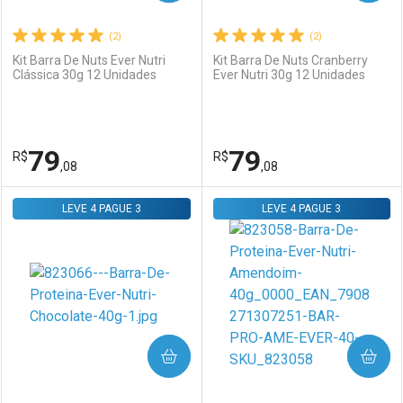
(2)
(2)
Kit Barra De Nuts Ever Nutri
Kit Barra De Nuts Cranberry
Clássica 30g 12 Unidades
Ever Nutri 30g 12 Unidades
Ativar Desconto
Ativar Desconto
Comprar sem Desconto
Comprar sem Desconto
79
79
R$
Comprar sem Desconto
R$
Comprar sem Desconto
Por R$ 119,88/cada
Por R$ 79,08/cada
,08
,08
Por R$ 119,88/cada
Por R$ 79,08/cada
LEVE 4 PAGUE 3
FECHAR
FECHAR
LEVE 4 PAGUE 3
F
F
Laboratório
Por Menos
Laboratório
Por Menos
COMPRAR
COMPRAR