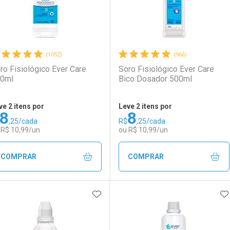
(1052)
(966)
ro Fisiológico Ever Care
Soro Fisiológico Ever Care
0ml
Bico Dosador 500ml
ve 2 itens por
Leve 2 itens por
8
8
,25/cada
R$
,25/cada
 R$ 10,99/un
ou R$ 10,99/un
COMPRAR
COMPRAR
ADICIONAR AOS FAVORITOS
A
FECHAR
FECHAR
F
F
aboratório
or Menos
Laboratório
Por Menos