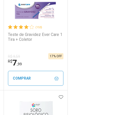
(153)
Teste de Gravidez Ever Care 1
Tira + Coletor
17% OFF
R$ 9,59
7
R$
,99
COMPRAR
DICIONAR AOS FAVORITOS
ADICIONAR AOS FAVORIT
ECHAR
ECHAR
FECHAR
FECHAR
Laboratório
Por Menos