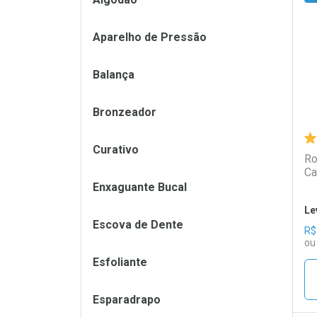
L
P
Aparelho de Pressão
Balança
Bronzeador
Curativo
Ro
Ca
Enxaguante Bucal
Le
Escova de Dente
R$
ou
Esfoliante
Esparadrapo