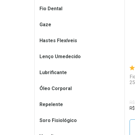
Fio Dental
L
P
Gaze
Hastes Flexíveis
Lenço Umedecido
Lubrificante
Fi
25
Óleo Corporal
R$
Repelente
R$
Soro Fisiológico