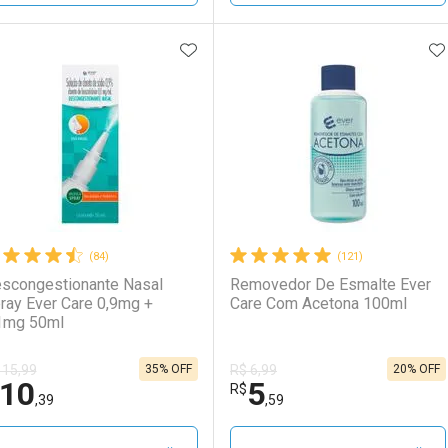
ADICIONAR AOS FAVORITOS
A
FECHAR
FECHAR
F
F
aboratório
or Menos
Laboratório
Por Menos
(84)
(121)
scongestionante Nasal
Removedor De Esmalte Ever
ray Ever Care 0,9mg +
Care Com Acetona 100ml
1mg 50ml
35% OFF
20% OFF
 15,99
R$ 6,99
10
5
Ativar Desconto
Ativar Desconto
R$
,39
,59