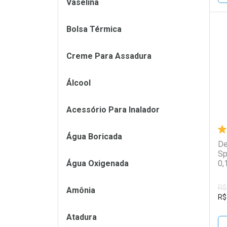
Vaselina
Bolsa Térmica
L
P
Creme Para Assadura
Álcool
Acessório Para Inalador
Água Boricada
De
Sp
Água Oxigenada
0,
R$
Amônia
R$
Atadura