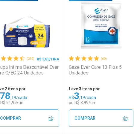
aboratório
or Menos
Laboratório
Por Menos
(292)
(60)
R$ 3,83/TIRA
upa Intima Descartável Ever
Gaze Ever Care 13 Fios 5
re G/EG 24 Unidades
Unidades
ve 2 itens por
Leve 3 itens por
78
3
,19/cada
R$
,19/cada
Ativar Desconto
Ativar Desconto
 R$ 91,99/un
ou R$ 3,99/un
Comprar sem Desconto
Comprar sem Desconto
Comprar sem Desconto
Comprar sem Desconto
COMPRAR
COMPRAR
Por R$ 13,99/cada
Por R$ 13,99/cada
Por R$ 3,19/cada
Por R$ 3,19/cada