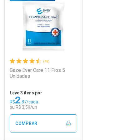
Laboratório
Por Menos
(48)
Gaze Ever Care 11 Fios 5
Unidades
Leve 3 itens por
2
R$
,87/cada
Ativar Desconto
ou R$ 3,59/un
Comprar sem Desconto
Comprar sem Desconto
COMPRAR
Por R$ 22,30/cada
Por R$ 22,30/cada