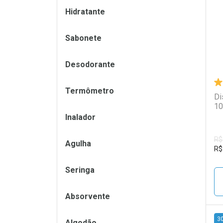
L
P
Hidratante
Sabonete
Desodorante
Termômetro
Di
10
Inalador
R$
Agulha
R$
Seringa
Absorvente
3
Algodão