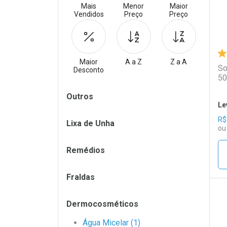
Mais
Menor
Maior
Vendidos
Preço
Preço
Maior
A a Z
Z a A
So
Desconto
50
Filtros
Outros
Le
R$
Lixa de Unha
ou
Remédios
Fraldas
Dermocosméticos
L
P
Água Micelar (1)