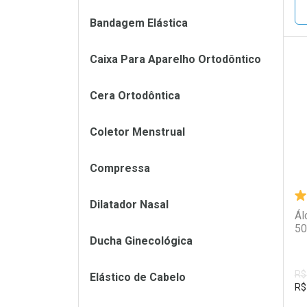
Bandagem Elástica
Caixa Para Aparelho Ortodôntico
L
P
Cera Ortodôntica
Coletor Menstrual
Compressa
Dilatador Nasal
Ál
50
Ducha Ginecológica
R$
Elástico de Cabelo
R$