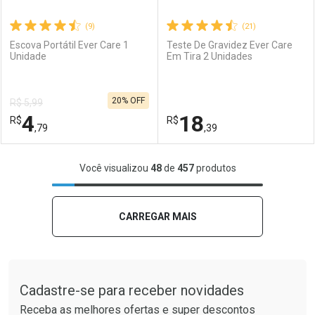
(9)
(21)
Escova Portátil Ever Care 1
Teste De Gravidez Ever Care
Unidade
Em Tira 2 Unidades
Ativar Desconto
Ativar Desconto
20% OFF
R$ 5,99
Comprar sem Desconto
Comprar sem Desconto
4
18
R$
Comprar sem Desconto
R$
Comprar sem Desconto
Por R$ 23,21/cada
Por R$ 33,27/cada
,79
,39
Por R$ 23,21/cada
Por R$ 33,27/cada
FECHAR
FECHAR
F
F
Você visualizou
48
de
457
produtos
Laboratório
Por Menos
Laboratório
Por Menos
CARREGAR MAIS
Tudo sobre a Drogaria São Paulo
Cadastre-se para receber novidades
Receba as melhores ofertas e super descontos