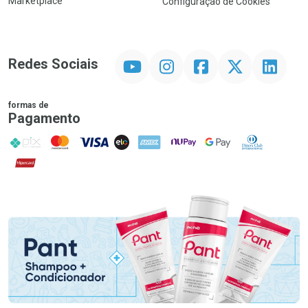
Marketplace
Configuração de Cookies
YouTube
Instagram
Facebook
Twitter
Linkedin
Redes Sociais
formas de
Pagamento
PIX
MasterCard
VISA
ELO
AMEX
NuPay
Google Pay
Diners Club
Hipercard
Promoção em Destaque