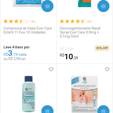
COMPRAR
COMPRAR
(86)
(84)
Compressa de Gaze Ever Care
Descongestionante Nasal
Estéril 11 Fios 10 Unidades
Spray Ever Care 0,9mg +
0,1mg 50ml
Ativar Desconto
Ativar Desconto
Leve 4 itens por
35% OFF
R$ 15,99
3
Comprar sem Desconto
Comprar sem Desconto
10
R$
,19/cada
Comprar sem Desconto
R$
Comprar sem Desconto
Por R$ 8,47/cada
Por R$ 2,87/cada
,39
ou R$ 3,99/un
Por R$ 8,47/cada
Por R$ 2,87/cada
ADICIONAR AOS FAVORITOS
ADI
FECHAR
FECHAR
F
F
Laboratório
Por Menos
Laboratório
Por Menos
COMPRAR
COMPRAR