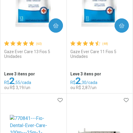
COMPRAR
COMPRAR
(60)
(48)
Gaze Ever Care 13 Fios 5
Gaze Ever Care 11 Fios 5
Unidades
Unidades
Ativar Desconto
Ativar Desconto
Leve 3 itens por
Leve 3 itens por
2
2
Comprar sem Desconto
Comprar sem Desconto
R$
,55/cada
R$
,30/cada
Comprar sem Desconto
Comprar sem Desconto
Por R$ 22,30/cada
Por R$ 79,11/cada
ou R$ 3,19/un
ou R$ 2,87/un
Por R$ 22,30/cada
Por R$ 79,11/cada
ADICIONAR AOS FAVORITOS
ADI
FECHAR
FECHAR
F
F
Laboratório
Por Menos
Laboratório
Por Menos