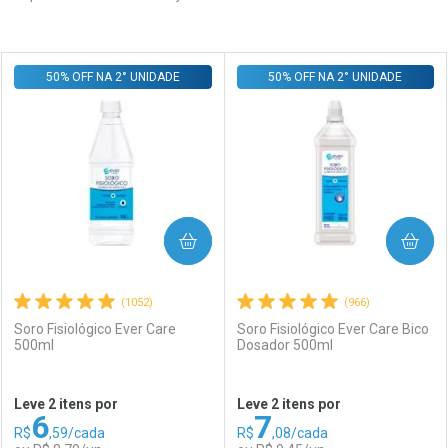
Prateleira
50% OFF NA 2° UNIDADE
50% OFF NA 2° UNIDADE
COMPRAR
COMPRAR
(1052)
(966)
Soro Fisiológico Ever Care
Soro Fisiológico Ever Care Bico
500ml
Dosador 500ml
Leve 2 itens por
Leve 2 itens por
6
7
R$
,59/cada
R$
,08/cada