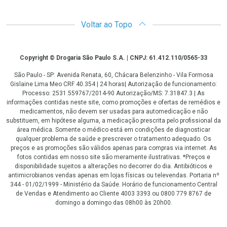
Voltar ao Topo
Copyright
Copyright © Drogaria São Paulo S.A. | CNPJ: 61.412.110/0565-33
São Paulo - SP: Avenida Renata, 60, Chácara Belenzinho - Vila Formosa
Gislaine Lima Meo CRF 40.354 | 24 horas| Autorização de funcionamento:
Processo: 2531.559767/2014-90 Autorização/MS: 7.31847.3 | As
informações contidas neste site, como promoções e ofertas de remédios e
medicamentos, não devem ser usadas para automedicação e não
substituem, em hipótese alguma, a medicação prescrita pelo profissional da
área médica. Somente o médico está em condições de diagnosticar
qualquer problema de saúde e prescrever o tratamento adequado. Os
preços e as promoções são válidos apenas para compras via internet. As
fotos contidas em nosso site são meramente ilustrativas. *Preços e
disponibilidade sujeitos a alterações no decorrer do dia. Antibióticos e
antimicrobianos vendas apenas em lojas físicas ou televendas. Portaria nº
344 - 01/02/1999 - Ministério da Saúde. Horário de funcionamento Central
de Vendas e Atendimento ao Cliente 4003 3393 ou 0800 779 8767 de
domingo a domingo das 08h00 às 20h00.
LGPD Aceite os Cookies