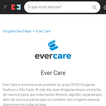
Drogaria São Paulo
Âncoras
Menu
Ac
Ir direto para a home
O que você precisa?
Filtros
Ordenar por
BUSC
Navegue pela página
Ir direto para o conteúdo
Faça a sua busca
Ir direto para a busca
Ir direto para a conta
Ir direto para a ajuda
Breadcrumb
Drogaria Sao Paulo
Ever Care
Ir direto para a notificações
Ir direto para o carrinho
Ir direto para o menu
Ever Care
Ever Care é uma marca de produtos do grupo DPSP, Drogarias
Pacheco e São Paulo. A rede das duas drogarias lançou uma linha
de marca própria, que inclui hastes flexíveis, algodão, esparadrapo,
além de outros produtos para os cuidados com a higiene pessoal,
disponíveis em todas as lojas.