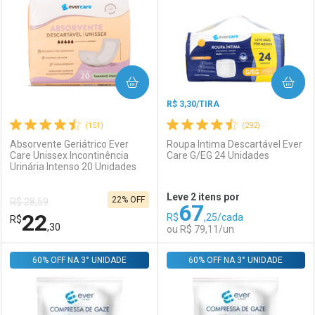
Laboratório
Por Menos
Laboratório
Por Menos
COMPRAR
COMPRAR
R$ 3,30/TIRA
(151)
(292)
Absorvente Geriátrico Ever
Roupa Intima Descartável Ever
Care Unissex Incontinência
Care G/EG 24 Unidades
Urinária Intenso 20 Unidades
Ativar Desconto
Ativar Desconto
Leve 2 itens por
22% OFF
R$ 28,59
67
Comprar sem Desconto
Comprar sem Desconto
22
R$
,25/cada
R$
Comprar sem Desconto
Comprar sem Desconto
Por R$ 12,03/cada
Por R$ 3,19/cada
,30
ou R$ 79,11/un
Por R$ 12,03/cada
Por R$ 3,19/cada
60% OFF NA 3° UNIDADE
FECHAR
FECHAR
60% OFF NA 3° UNIDADE
F
F
Laboratório
Por Menos
Laboratório
Por Menos