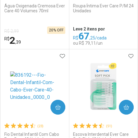
Água Oxigenada Cremosa Ever
Roupa Íntima Ever Care P/M 24
Care 40 Volumes 70ml
Unidades
Ativar Desconto
Ativar Desconto
Leve 2 itens por
20% OFF
R$ 2,99
67
Comprar sem Desconto
Comprar sem Desconto
2
R$
,25/cada
R$
Comprar sem Desconto
Comprar sem Desconto
Por R$ 3,67/cada
Por R$ 4,29/cada
,39
ou R$ 79,11/un
Por R$ 3,67/cada
Por R$ 4,29/cada
ADICIONAR AOS FAVORITOS
ADI
FECHAR
FECHAR
F
F
Laboratório
Por Menos
Laboratório
Por Menos
COMPRAR
COMPRAR
(23)
(51)
Fio Dental Infantil Com Cabo
Escova Interdental Ever Care