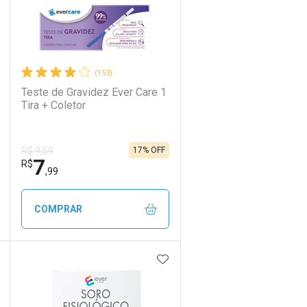
(153)
Teste de Gravidez Ever Care 1
Tira + Coletor
17% OFF
R$ 9,59
7
R$
,99
COMPRAR
DICIONAR AOS FAVORITOS
ADICIONAR AOS FAVORIT
ECHAR
ECHAR
FECHAR
FECHAR
Laboratório
Por Menos