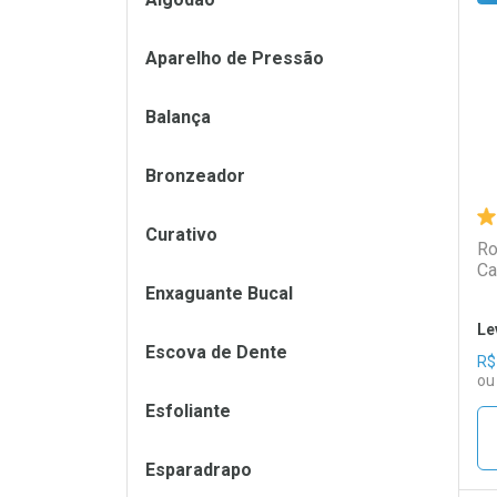
L
P
Aparelho de Pressão
Balança
Bronzeador
Curativo
Ro
Ca
Enxaguante Bucal
Le
Escova de Dente
R$
ou
Esfoliante
Esparadrapo