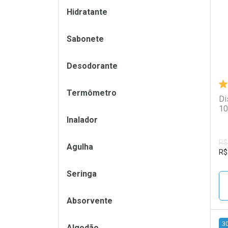
L
P
Hidratante
Sabonete
Desodorante
Termômetro
Di
10
Inalador
R$
Agulha
R$
Seringa
Absorvente
3
Algodão