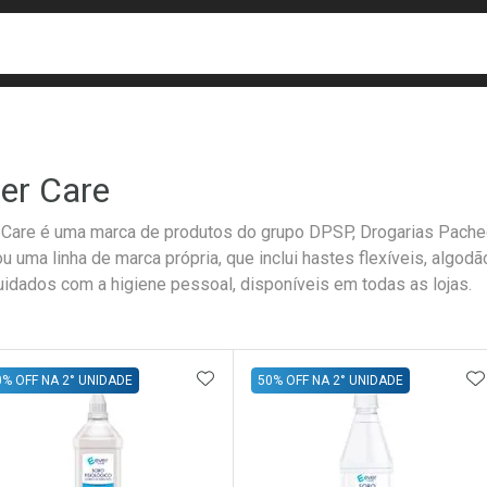
busca
isa?
er Care
 Care é uma marca de produtos do grupo DPSP, Drogarias Pachec
ou uma linha de marca própria, que inclui hastes flexíveis, algod
uidados com a higiene pessoal, disponíveis em todas as lojas.
ateleira
ADICIONAR AOS FAVORITOS
A
0% OFF NA 2° UNIDADE
50% OFF NA 2° UNIDADE