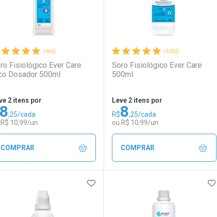
(965)
(1052)
ro Fisiológico Ever Care
Soro Fisiológico Ever Care
co Dosador 500ml
500ml
ve 2 itens por
Leve 2 itens por
8
8
,25/cada
R$
,25/cada
 R$ 10,99/un
ou R$ 10,99/un
COMPRAR
COMPRAR
ADICIONAR AOS FAVORITOS
A
FECHAR
FECHAR
F
F
aboratório
or Menos
Laboratório
Por Menos