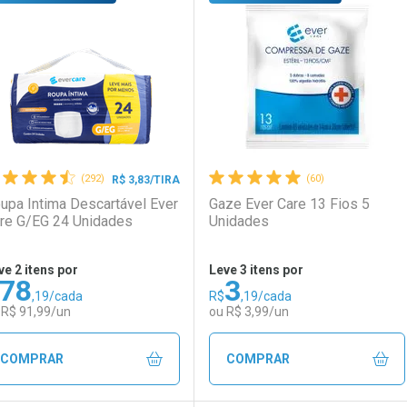
aboratório
or Menos
Laboratório
Por Menos
(292)
(60)
R$ 3,83/TIRA
upa Intima Descartável Ever
Gaze Ever Care 13 Fios 5
re G/EG 24 Unidades
Unidades
ve 2 itens por
Leve 3 itens por
78
3
,19/cada
R$
,19/cada
Ativar Desconto
Ativar Desconto
 R$ 91,99/un
ou R$ 3,99/un
Comprar sem Desconto
Comprar sem Desconto
Comprar sem Desconto
Comprar sem Desconto
COMPRAR
COMPRAR
Por R$ 13,99/cada
Por R$ 13,99/cada
Por R$ 3,19/cada
Por R$ 3,19/cada