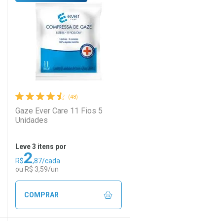
Laboratório
Por Menos
(48)
Gaze Ever Care 11 Fios 5
Unidades
Leve 3 itens por
2
R$
,87/cada
Ativar Desconto
ou R$ 3,59/un
Comprar sem Desconto
Comprar sem Desconto
COMPRAR
Por R$ 22,30/cada
Por R$ 22,30/cada