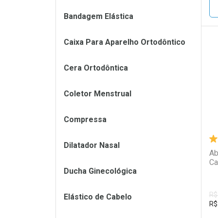
Bandagem Elástica
Caixa Para Aparelho Ortodôntico
L
P
Cera Ortodôntica
Coletor Menstrual
Compressa
Dilatador Nasal
Ab
Ca
Ducha Ginecológica
R$
Elástico de Cabelo
R$