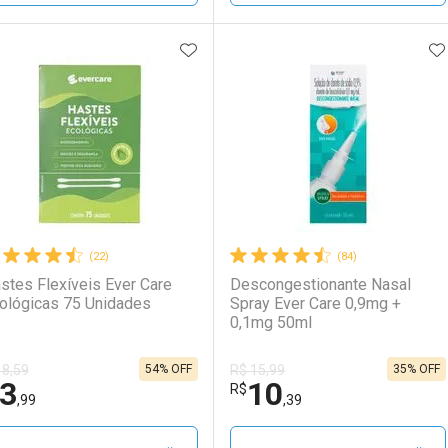
ADICIONAR AOS FAVORITOS
A
FECHAR
FECHAR
F
F
aboratório
or Menos
Laboratório
Por Menos
(22)
(84)
stes Flexíveis Ever Care
Descongestionante Nasal
ológicas 75 Unidades
Spray Ever Care 0,9mg +
0,1mg 50ml
54% OFF
35% OFF
 8,59
R$ 15,99
3
10
Ativar Desconto
Ativar Desconto
R$
,99
,39