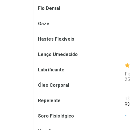
Fio Dental
L
P
Gaze
Hastes Flexíveis
Lenço Umedecido
Lubrificante
Fi
25
Óleo Corporal
R$
Repelente
R$
Soro Fisiológico