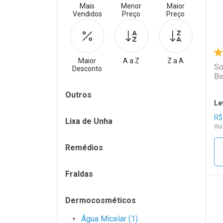
Mais
Menor
Maior
Vendidos
Preço
Preço
Maior
A a Z
Z a A
So
Desconto
Bi
Filtros
Outros
Le
R$
Lixa de Unha
ou
Remédios
Fraldas
Dermocosméticos
L
P
Água Micelar (1)