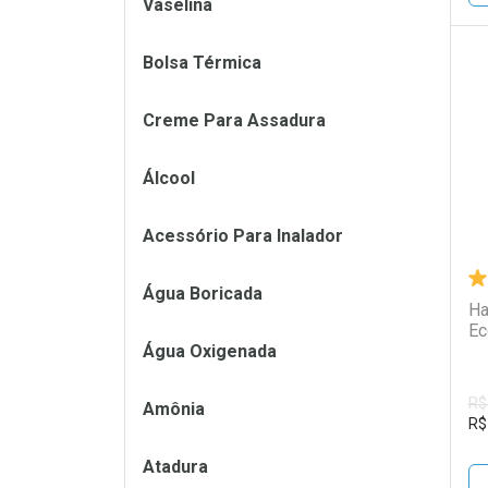
Vaselina
Bolsa Térmica
L
P
Creme Para Assadura
Álcool
Acessório Para Inalador
Água Boricada
Ha
Ec
Água Oxigenada
R$
Amônia
R$
Atadura