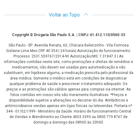
Voltar ao Topo
Copyright
Copyright © Drogaria São Paulo S.A. | CNPJ: 61.412.110/0565-33
São Paulo - SP: Avenida Renata, 60, Chácara Belenzinho - Vila Formosa
Gislaine Lima Meo CRF 40.354 | 24 horas| Autorização de funcionamento:
Processo: 2531.559767/2014-90 Autorização/MS: 7.31847.3 | As
informações contidas neste site, como promoções e ofertas de remédios e
medicamentos, não devem ser usadas para automedicação e não
substituem, em hipótese alguma, a medicação prescrita pelo profissional da
área médica. Somente o médico está em condições de diagnosticar
qualquer problema de saúde e prescrever o tratamento adequado. Os
preços e as promoções são válidos apenas para compras via internet. As
fotos contidas em nosso site são meramente ilustrativas. *Preços e
disponibilidade sujeitos a alterações no decorrer do dia. Antibióticos e
antimicrobianos vendas apenas em lojas físicas ou televendas. Portaria nº
344 - 01/02/1999 - Ministério da Saúde. Horário de funcionamento Central
de Vendas e Atendimento ao Cliente 4003 3393 ou 0800 779 8767 de
domingo a domingo das 08h00 às 20h00.
LGPD Aceite os Cookies