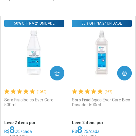
Prateleira
50% OFF NA 2° UNIDADE
50% OFF NA 2° UNIDADE
COMPRAR
COMPRAR
(1052)
(967)
Soro Fisiológico Ever Care
Soro Fisiológico Ever Care Bico
500ml
Dosador 500ml
Leve 2 itens por
Leve 2 itens por
8
8
R$
,25/cada
R$
,25/cada