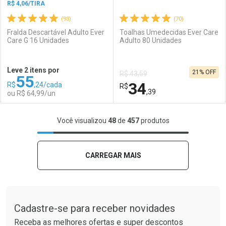
R$ 4,06/TIRA
(93)
(70)
Fralda Descartável Adulto Ever
Toalhas Umedecidas Ever Care
Care G 16 Unidades
Adulto 80 Unidades
Ativar Desconto
Ativar Desconto
Leve 2 itens por
21% OFF
R$ 43,59
55
Comprar sem Desconto
Comprar sem Desconto
34
R$
,24/cada
Comprar sem Desconto
R$
Comprar sem Desconto
Por R$ 23,99/cada
Por R$ 18,39/cada
,39
ou R$ 64,99/un
Por R$ 23,99/cada
Por R$ 18,39/cada
FECHAR
FECHAR
F
F
Você visualizou
48
de
457
produtos
Laboratório
Por Menos
Laboratório
Por Menos
CARREGAR MAIS
Tudo sobre a Drogaria São Paulo
Cadastre-se para receber novidades
Receba as melhores ofertas e super descontos