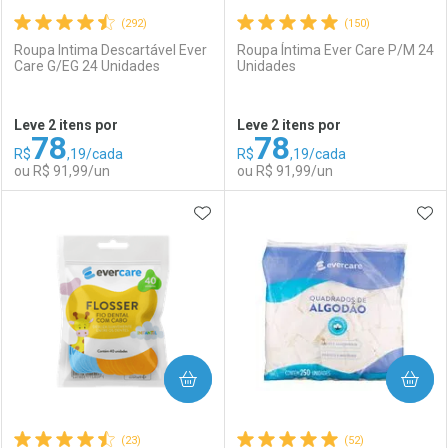
(292)
(150)
Roupa Intima Descartável Ever
Roupa Íntima Ever Care P/M 24
Care G/EG 24 Unidades
Unidades
Ativar Desconto
Ativar Desconto
Leve 2 itens por
Leve 2 itens por
78
78
Comprar sem Desconto
Comprar sem Desconto
R$
,19/cada
R$
,19/cada
Comprar sem Desconto
Comprar sem Desconto
Por R$ 3,67/cada
Por R$ 2,39/cada
ou R$ 91,99/un
ou R$ 91,99/un
Por R$ 3,67/cada
Por R$ 2,39/cada
ADICIONAR AOS FAVORITOS
ADI
FECHAR
FECHAR
F
F
Laboratório
Por Menos
Laboratório
Por Menos
COMPRAR
COMPRAR
(23)
(52)