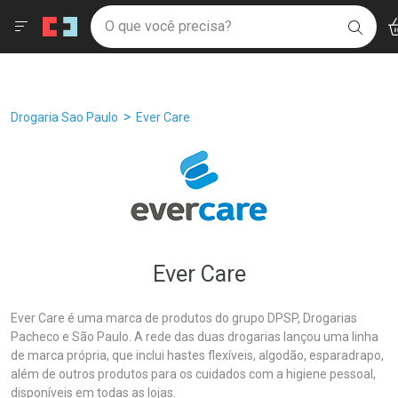
Drogaria São Paulo
Âncoras
Menu
Ac
Ir direto para a home
O que você precisa?
Filtros
Ordenar por
BUSC
Navegue pela página
Ir direto para o conteúdo
Faça a sua busca
Ir direto para a busca
Ir direto para a conta
Ir direto para a ajuda
Breadcrumb
Drogaria Sao Paulo
Ever Care
Ir direto para a notificações
Ir direto para o carrinho
Ir direto para o menu
Ever Care
Ever Care é uma marca de produtos do grupo DPSP, Drogarias
Pacheco e São Paulo. A rede das duas drogarias lançou uma linha
de marca própria, que inclui hastes flexíveis, algodão, esparadrapo,
além de outros produtos para os cuidados com a higiene pessoal,
disponíveis em todas as lojas.