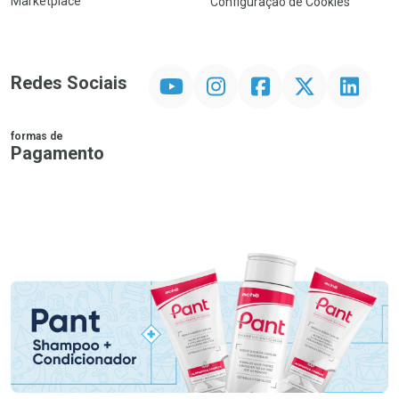
Marketplace
Configuração de Cookies
YouTube
Instagram
Facebook
Twitter
Linkedin
Redes Sociais
formas de
Pagamento
PIX
MasterCard
VISA
ELO
AMEX
NuPay
Google Pay
Diners Club
Hipercard
Promoção em Destaque