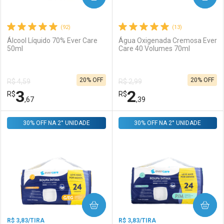
(92)
(13)
Álcool Líquido 70% Ever Care
Água Oxigenada Cremosa Ever
50ml
Care 40 Volumes 70ml
Ativar Desconto
Ativar Desconto
20% OFF
20% OFF
R$ 4,59
R$ 2,99
Comprar sem Desconto
Comprar sem Desconto
3
2
R$
Comprar sem Desconto
R$
Comprar sem Desconto
Por R$ 10,39/cada
Por R$ 5,59/cada
,67
,39
Por R$ 10,39/cada
Por R$ 5,59/cada
30% OFF NA 2° UNIDADE
FECHAR
FECHAR
30% OFF NA 2° UNIDADE
F
F
Laboratório
Por Menos
Laboratório
Por Menos
COMPRAR
COMPRAR
R$ 3,83/TIRA
R$ 3,83/TIRA