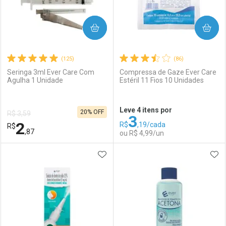
COMPRAR
COMPRAR
(125)
(86)
Seringa 3ml Ever Care Com
Compressa de Gaze Ever Care
Agulha 1 Unidade
Estéril 11 Fios 10 Unidades
Ativar Desconto
Ativar Desconto
Leve 4 itens por
20% OFF
R$ 3,59
3
Comprar sem Desconto
Comprar sem Desconto
2
R$
,19/cada
R$
Comprar sem Desconto
Comprar sem Desconto
Por R$ 3,59/cada
Por R$ 8,47/cada
,87
ou R$ 4,99/un
Por R$ 3,59/cada
Por R$ 8,47/cada
ADICIONAR AOS FAVORITOS
ADI
FECHAR
FECHAR
F
F
Laboratório
Por Menos
Laboratório
Por Menos