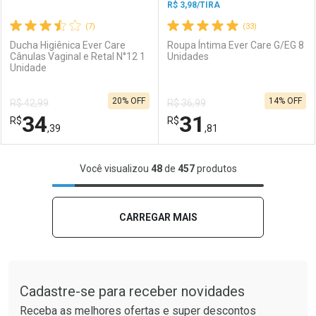
R$ 3,98/TIRA
(7)
(33)
Ducha Higiênica Ever Care
Roupa Íntima Ever Care G/EG 8
Cânulas Vaginal e Retal N°12 1
Unidades
Unidade
Ativar Desconto
Ativar Desconto
20% OFF
14% OFF
R$ 42,99
R$ 36,99
Comprar sem Desconto
Comprar sem Desconto
34
31
R$
Comprar sem Desconto
R$
Comprar sem Desconto
Por R$ 55,89/cada
Por R$ 34,39/cada
,39
,81
Por R$ 55,89/cada
Por R$ 34,39/cada
FECHAR
FECHAR
F
F
Você visualizou
48
de
457
produtos
Laboratório
Por Menos
Laboratório
Por Menos
CARREGAR MAIS
Tudo sobre a Drogaria São Paulo
Cadastre-se para receber novidades
Receba as melhores ofertas e super descontos