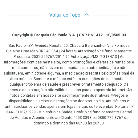
Voltar ao Topo
Copyright
Copyright © Drogaria São Paulo S.A. | CNPJ: 61.412.110/0565-33
São Paulo - SP: Avenida Renata, 60, Chácara Belenzinho - Vila Formosa
Gislaine Lima Meo CRF 40.354 | 24 horas| Autorização de funcionamento:
Processo: 2531.559767/2014-90 Autorização/MS: 7.31847.3 | As
informações contidas neste site, como promoções e ofertas de remédios e
medicamentos, não devem ser usadas para automedicação e não
substituem, em hipótese alguma, a medicação prescrita pelo profissional da
área médica. Somente o médico está em condições de diagnosticar
qualquer problema de saúde e prescrever o tratamento adequado. Os
preços e as promoções são válidos apenas para compras via internet. As
fotos contidas em nosso site são meramente ilustrativas. *Preços e
disponibilidade sujeitos a alterações no decorrer do dia. Antibióticos e
antimicrobianos vendas apenas em lojas físicas ou televendas. Portaria nº
344 - 01/02/1999 - Ministério da Saúde. Horário de funcionamento Central
de Vendas e Atendimento ao Cliente 4003 3393 ou 0800 779 8767 de
domingo a domingo das 08h00 às 20h00.
LGPD Aceite os Cookies