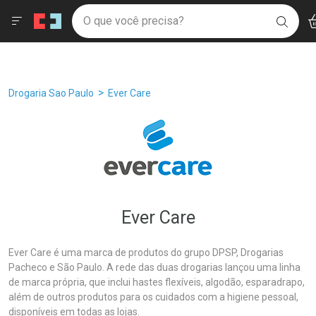
Drogaria São Paulo
Âncoras
Menu
Ac
Ir direto para a home
O que você precisa?
Filtros
Ordenar por
BUSC
Navegue pela página
Ir direto para o conteúdo
Faça a sua busca
Ir direto para a busca
Ir direto para a conta
Ir direto para a ajuda
Breadcrumb
Drogaria Sao Paulo
Ever Care
Ir direto para a notificações
Ir direto para o carrinho
Ir direto para o menu
Ever Care
Ever Care é uma marca de produtos do grupo DPSP, Drogarias
Pacheco e São Paulo. A rede das duas drogarias lançou uma linha
de marca própria, que inclui hastes flexíveis, algodão, esparadrapo,
além de outros produtos para os cuidados com a higiene pessoal,
disponíveis em todas as lojas.