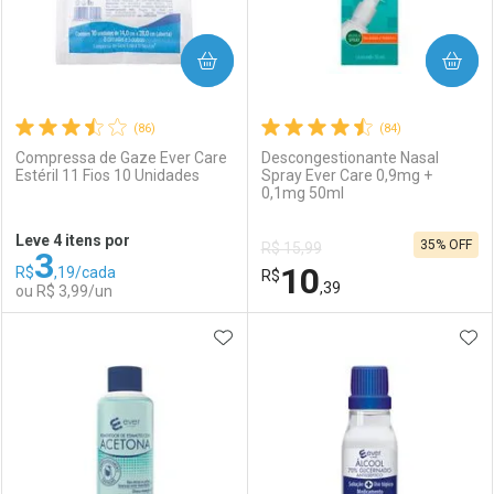
COMPRAR
COMPRAR
(86)
(84)
Compressa de Gaze Ever Care
Descongestionante Nasal
Estéril 11 Fios 10 Unidades
Spray Ever Care 0,9mg +
0,1mg 50ml
Ativar Desconto
Ativar Desconto
Leve 4 itens por
35% OFF
R$ 15,99
3
Comprar sem Desconto
Comprar sem Desconto
10
R$
,19/cada
Comprar sem Desconto
R$
Comprar sem Desconto
Por R$ 6,07/cada
Por R$ 2,87/cada
,39
ou R$ 3,99/un
Por R$ 6,07/cada
Por R$ 2,87/cada
ADICIONAR AOS FAVORITOS
ADI
FECHAR
FECHAR
F
F
Laboratório
Por Menos
Laboratório
Por Menos