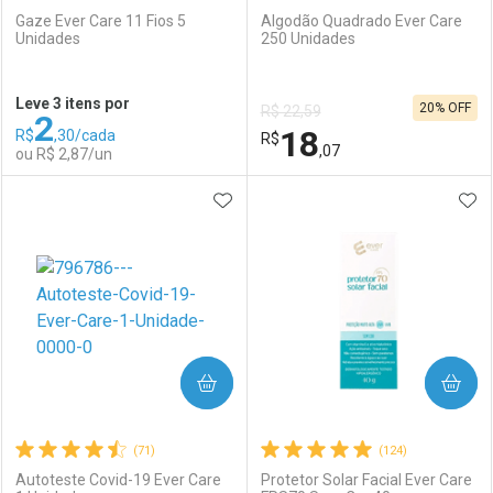
Gaze Ever Care 11 Fios 5
Algodão Quadrado Ever Care
Unidades
250 Unidades
Ativar Desconto
Ativar Desconto
Leve 3 itens por
20% OFF
R$ 22,59
2
Comprar sem Desconto
Comprar sem Desconto
18
R$
,30/cada
Comprar sem Desconto
R$
Comprar sem Desconto
Por R$ 79,11/cada
Por R$ 18,91/cada
,07
ou R$ 2,87/un
Por R$ 79,11/cada
Por R$ 18,91/cada
ADICIONAR AOS FAVORITOS
ADI
FECHAR
FECHAR
F
F
Laboratório
Por Menos
Laboratório
Por Menos
COMPRAR
COMPRAR
(71)
(124)
Autoteste Covid-19 Ever Care
Protetor Solar Facial Ever Care