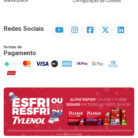
Marketplace
Configuração de Cookies
YouTube
Instagram
Facebook
Twitter
Linkedin
Redes Sociais
formas de
Pagamento
PIX
MasterCard
VISA
ELO
AMEX
NuPay
Google Pay
Diners Club
Hipercard
Promoção em Destaque