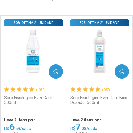
Prateleira
50% OFF NA 2° UNIDADE
50% OFF NA 2° UNIDADE
COMPRAR
COMPRAR
(1052)
(967)
Soro Fisiológico Ever Care
Soro Fisiológico Ever Care Bico
500ml
Dosador 500ml
Leve 2 itens por
Leve 2 itens por
6
7
R$
,59/cada
R$
,08/cada