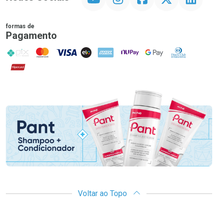
formas de
Pagamento
PIX
MasterCard
VISA
ELO
AMEX
NuPay
Google Pay
Diners Club
Hipercard
Promoção em Destaque
Voltar ao Topo