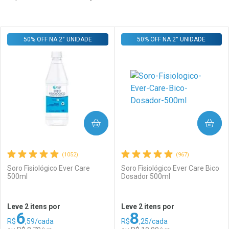
Prateleira
50% OFF NA 2° UNIDADE
50% OFF NA 2° UNIDADE
COMPRAR
COMPRAR
(1052)
(967)
Soro Fisiológico Ever Care
Soro Fisiológico Ever Care Bico
500ml
Dosador 500ml
Leve 2 itens por
Leve 2 itens por
6
8
R$
,59/cada
R$
,25/cada