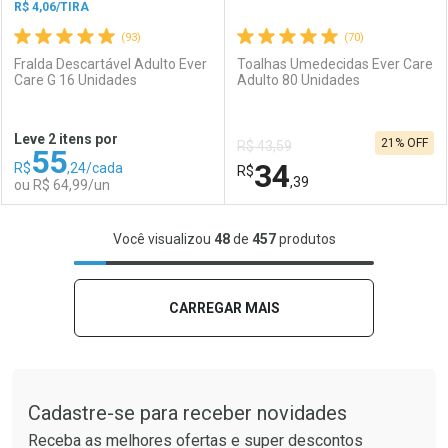
R$ 4,06/TIRA
(93)
(70)
Fralda Descartável Adulto Ever
Toalhas Umedecidas Ever Care
Care G 16 Unidades
Adulto 80 Unidades
Ativar Desconto
Ativar Desconto
Leve 2 itens por
21% OFF
R$ 43,59
55
Comprar sem Desconto
Comprar sem Desconto
34
R$
,24/cada
Comprar sem Desconto
R$
Comprar sem Desconto
Por R$ 23,99/cada
Por R$ 18,39/cada
,39
ou R$ 64,99/un
Por R$ 23,99/cada
Por R$ 18,39/cada
FECHAR
FECHAR
F
F
Você visualizou
48
de
457
produtos
Laboratório
Por Menos
Laboratório
Por Menos
CARREGAR MAIS
Tudo sobre a Drogaria São Paulo
Cadastre-se para receber novidades
Receba as melhores ofertas e super descontos