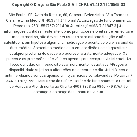
Copyright
Copyright © Drogaria São Paulo S.A. | CNPJ: 61.412.110/0565-33
São Paulo - SP: Avenida Renata, 60, Chácara Belenzinho - Vila Formosa
Gislaine Lima Meo CRF 40.354 | 24 horas| Autorização de funcionamento:
Processo: 2531.559767/2014-90 Autorização/MS: 7.31847.3 | As
informações contidas neste site, como promoções e ofertas de remédios e
medicamentos, não devem ser usadas para automedicação e não
substituem, em hipótese alguma, a medicação prescrita pelo profissional da
área médica. Somente o médico está em condições de diagnosticar
qualquer problema de saúde e prescrever o tratamento adequado. Os
preços e as promoções são válidos apenas para compras via internet. As
fotos contidas em nosso site são meramente ilustrativas. *Preços e
disponibilidade sujeitos a alterações no decorrer do dia. Antibióticos e
antimicrobianos vendas apenas em lojas físicas ou televendas. Portaria nº
344 - 01/02/1999 - Ministério da Saúde. Horário de funcionamento Central
de Vendas e Atendimento ao Cliente 4003 3393 ou 0800 779 8767 de
domingo a domingo das 08h00 às 20h00.
LGPD Aceite os Cookies