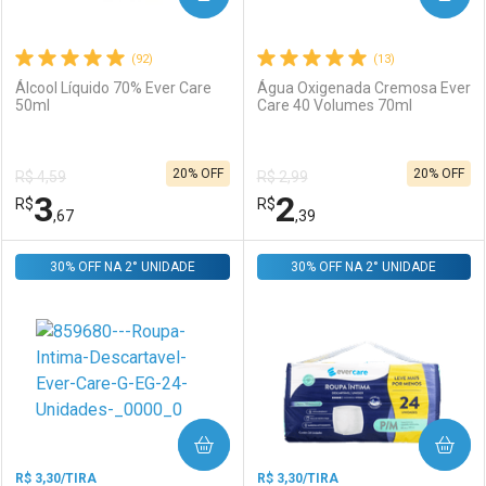
(92)
(13)
Álcool Líquido 70% Ever Care
Água Oxigenada Cremosa Ever
50ml
Care 40 Volumes 70ml
Ativar Desconto
Ativar Desconto
20% OFF
20% OFF
R$ 4,59
R$ 2,99
Comprar sem Desconto
Comprar sem Desconto
3
2
R$
Comprar sem Desconto
R$
Comprar sem Desconto
Por R$ 10,39/cada
Por R$ 4,81/cada
,67
,39
Por R$ 10,39/cada
Por R$ 4,81/cada
30% OFF NA 2° UNIDADE
FECHAR
FECHAR
30% OFF NA 2° UNIDADE
F
F
Laboratório
Por Menos
Laboratório
Por Menos
COMPRAR
COMPRAR
R$ 3,30/TIRA
R$ 3,30/TIRA