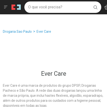
Drogaria São Paulo
Âncoras
Menu
Ac
Ir direto para a home
O que você precisa?
Filtros
Ordenar por
BUSC
Navegue pela página
Ir direto para o conteúdo
Faça a sua busca
Ir direto para a busca
Ir direto para a conta
Ir direto para a ajuda
Breadcrumb
Drogaria Sao Paulo
Ever Care
Ir direto para a notificações
Ir direto para o carrinho
Ir direto para o menu
Ever Care
Ever Care é uma marca de produtos do grupo DPSP, Drogarias
Pacheco e São Paulo. A rede das duas drogarias lançou uma linha
de marca própria, que inclui hastes flexíveis, algodão, esparadrapo,
além de outros produtos para os cuidados com a higiene pessoal,
disponíveis em todas as lojas.