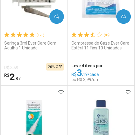
COMPRAR
COMPRAR
(125)
(86)
Seringa 3ml Ever Care Com
Compressa de Gaze Ever Care
Agulha 1 Unidade
Estéril 11 Fios 10 Unidades
Ativar Desconto
Ativar Desconto
Leve 4 itens por
20% OFF
R$ 3,59
3
Comprar sem Desconto
Comprar sem Desconto
2
R$
,19/cada
R$
Comprar sem Desconto
Comprar sem Desconto
Por R$ 3,59/cada
Por R$ 8,47/cada
,87
ou R$ 3,99/un
Por R$ 3,59/cada
Por R$ 8,47/cada
ADICIONAR AOS FAVORITOS
ADI
FECHAR
FECHAR
F
F
Laboratório
Por Menos
Laboratório
Por Menos