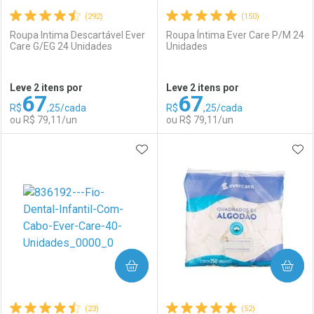
(292)
(150)
Roupa Intima Descartável Ever
Roupa Íntima Ever Care P/M 24
Care G/EG 24 Unidades
Unidades
Ativar Desconto
Ativar Desconto
Leve 2 itens por
Leve 2 itens por
67
67
Comprar sem Desconto
Comprar sem Desconto
R$
,25/cada
R$
,25/cada
Comprar sem Desconto
Comprar sem Desconto
Por R$ 3,67/cada
Por R$ 2,39/cada
ou R$ 79,11/un
ou R$ 79,11/un
Por R$ 3,67/cada
Por R$ 2,39/cada
ADICIONAR AOS FAVORITOS
ADI
FECHAR
FECHAR
F
F
Laboratório
Por Menos
Laboratório
Por Menos
COMPRAR
COMPRAR
(23)
(52)