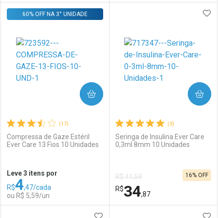
ADI
60% OFF NA 3° UNIDADE
FECHAR
FECHAR
F
F
Laboratório
Por Menos
Laboratório
Por Menos
COMPRAR
COMPRAR
(17)
(3)
Compressa de Gaze Estéril
Seringa de Insulina Ever Care
Ever Care 13 Fios 10 Unidades
0,3ml 8mm 10 Unidades
Ativar Desconto
Ativar Desconto
Leve 3 itens por
16% OFF
R$ 41,59
4
Comprar sem Desconto
Comprar sem Desconto
34
R$
,47/cada
Comprar sem Desconto
R$
Comprar sem Desconto
Por R$ 15,47/cada
Por R$ 9,97/cada
,87
ou R$ 5,59/un
Por R$ 15,47/cada
Por R$ 9,97/cada
ADICIONAR AOS FAVORITOS
ADI
FECHAR
FECHAR
F
F