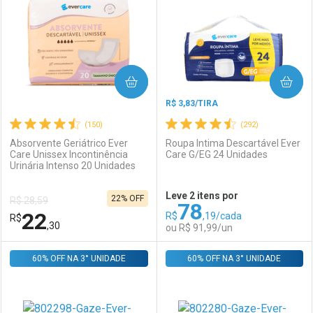
Laboratório
Por Menos
Laboratório
Por Menos
COMPRAR
COMPRAR
R$ 3,83/TIRA
(150)
(292)
Absorvente Geriátrico Ever
Roupa Intima Descartável Ever
Care Unissex Incontinência
Care G/EG 24 Unidades
Urinária Intenso 20 Unidades
Ativar Desconto
Ativar Desconto
Leve 2 itens por
22% OFF
R$ 28,59
78
Comprar sem Desconto
Comprar sem Desconto
22
R$
,19/cada
R$
Comprar sem Desconto
Comprar sem Desconto
Por R$ 13,99/cada
Por R$ 3,19/cada
,30
ou R$ 91,99/un
Por R$ 13,99/cada
Por R$ 3,19/cada
60% OFF NA 3° UNIDADE
FECHAR
FECHAR
60% OFF NA 3° UNIDADE
F
F
Laboratório
Por Menos
Laboratório
Por Menos