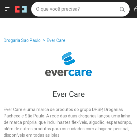
Drogaria São Paulo
Âncoras
Menu
Ac
Ir direto para a home
O que você precisa?
Filtros
Ordenar por
BUSC
Navegue pela página
Ir direto para o conteúdo
Faça a sua busca
Ir direto para a busca
Ir direto para a conta
Ir direto para a ajuda
Breadcrumb
Drogaria Sao Paulo
Ever Care
Ir direto para a notificações
Ir direto para o carrinho
Ir direto para o menu
Ever Care
Ever Care é uma marca de produtos do grupo DPSP, Drogarias
Pacheco e São Paulo. A rede das duas drogarias lançou uma linha
de marca própria, que inclui hastes flexíveis, algodão, esparadrapo,
além de outros produtos para os cuidados com a higiene pessoal,
disponíveis em todas as lojas.