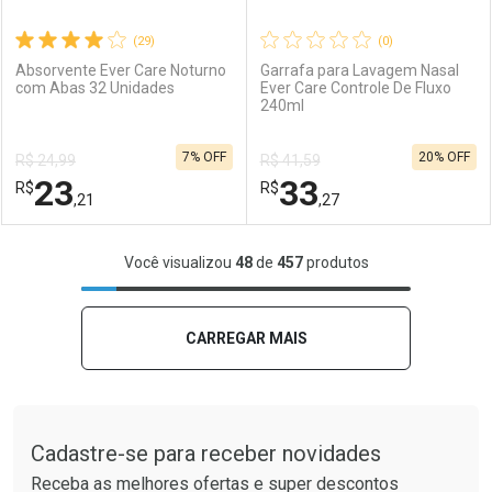
(29)
(0)
Absorvente Ever Care Noturno
Garrafa para Lavagem Nasal
com Abas 32 Unidades
Ever Care Controle De Fluxo
240ml
Ativar Desconto
Ativar Desconto
7% OFF
20% OFF
R$ 24,99
R$ 41,59
Comprar sem Desconto
Comprar sem Desconto
23
33
R$
Comprar sem Desconto
R$
Comprar sem Desconto
Por R$ 2,57/cada
Por R$ 2,39/cada
,21
,27
Por R$ 2,57/cada
Por R$ 2,39/cada
FECHAR
FECHAR
F
F
Você visualizou
48
de
457
produtos
Laboratório
Por Menos
Laboratório
Por Menos
CARREGAR MAIS
Tudo sobre a Drogaria São Paulo
Cadastre-se para receber novidades
Receba as melhores ofertas e super descontos