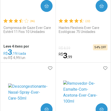
COMPRAR
COMPRAR
(86)
(22)
Compressa de Gaze Ever Care
Hastes Flexíveis Ever Care
Estéril 11 Fios 10 Unidades
Ecológicas 75 Unidades
Ativar Desconto
Ativar Desconto
Leve 4 itens por
54% OFF
R$ 8,59
3
Comprar sem Desconto
Comprar sem Desconto
3
R$
,19/cada
Comprar sem Desconto
R$
Comprar sem Desconto
Por R$ 8,47/cada
Por R$ 2,87/cada
,99
ou R$ 4,99/un
Por R$ 8,47/cada
Por R$ 2,87/cada
ADICIONAR AOS FAVORITOS
ADI
FECHAR
FECHAR
F
F
Laboratório
Por Menos
Laboratório
Por Menos
COMPRAR
COMPRAR