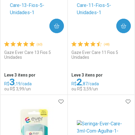
COMPRAR
COMPRAR
(60)
(48)
Gaze Ever Care 13 Fios 5
Gaze Ever Care 11 Fios 5
Unidades
Unidades
Ativar Desconto
Ativar Desconto
Leve 3 itens por
Leve 3 itens por
3
2
Comprar sem Desconto
Comprar sem Desconto
R$
,19/cada
R$
,87/cada
Comprar sem Desconto
Comprar sem Desconto
Por R$ 22,30/cada
Por R$ 91,99/cada
ou R$ 3,99/un
ou R$ 3,59/un
Por R$ 22,30/cada
Por R$ 91,99/cada
ADICIONAR AOS FAVORITOS
ADI
FECHAR
FECHAR
F
F
Laboratório
Por Menos
Laboratório
Por Menos