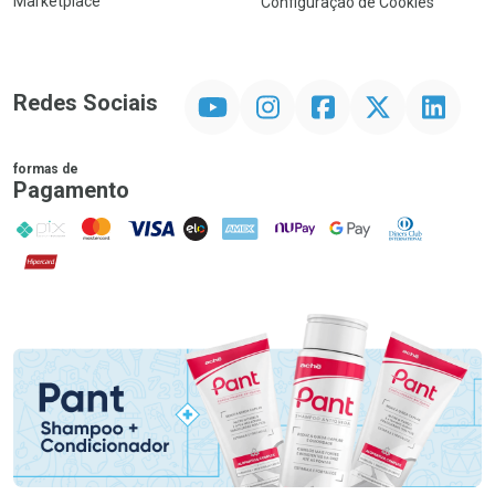
Marketplace
Configuração de Cookies
YouTube
Instagram
Facebook
Twitter
Linkedin
Redes Sociais
formas de
Pagamento
PIX
MasterCard
VISA
ELO
AMEX
NuPay
Google Pay
Diners Club
Hipercard
Promoção em Destaque