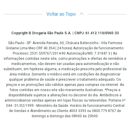
Voltar ao Topo
Copyright
Copyright © Drogaria São Paulo S.A. | CNPJ: 61.412.110/0565-33
São Paulo - SP: Avenida Renata, 60, Chácara Belenzinho - Vila Formosa
Gislaine Lima Meo CRF 40.354 | 24 horas| Autorização de funcionamento:
Processo: 2531.559767/2014-90 Autorização/MS: 7.31847.3 | As
informações contidas neste site, como promoções e ofertas de remédios e
medicamentos, não devem ser usadas para automedicação e não
substituem, em hipótese alguma, a medicação prescrita pelo profissional da
área médica. Somente o médico está em condições de diagnosticar
qualquer problema de saúde e prescrever o tratamento adequado. Os
preços e as promoções são válidos apenas para compras via internet. As
fotos contidas em nosso site são meramente ilustrativas. *Preços e
disponibilidade sujeitos a alterações no decorrer do dia. Antibióticos e
antimicrobianos vendas apenas em lojas físicas ou televendas. Portaria nº
344 - 01/02/1999 - Ministério da Saúde. Horário de funcionamento Central
de Vendas e Atendimento ao Cliente 4003 3393 ou 0800 779 8767 de
domingo a domingo das 08h00 às 20h00.
LGPD Aceite os Cookies