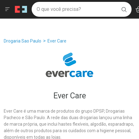
Drogaria São Paulo
Âncoras
Menu
Ac
Ir direto para a home
O que você precisa?
Filtros
Ordenar por
BUSC
Navegue pela página
Ir direto para o conteúdo
Faça a sua busca
Ir direto para a busca
Ir direto para a conta
Ir direto para a ajuda
Breadcrumb
Drogaria Sao Paulo
Ever Care
Ir direto para a notificações
Ir direto para o carrinho
Ir direto para o menu
Ever Care
Ever Care é uma marca de produtos do grupo DPSP, Drogarias
Pacheco e São Paulo. A rede das duas drogarias lançou uma linha
de marca própria, que inclui hastes flexíveis, algodão, esparadrapo,
além de outros produtos para os cuidados com a higiene pessoal,
disponíveis em todas as lojas.