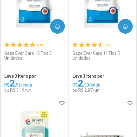
COMPRAR
COMPRAR
(60)
(48)
Gaze Ever Care 13 Fios 5
Gaze Ever Care 11 Fios 5
Unidades
Unidades
Ativar Desconto
Ativar Desconto
Leve 3 itens por
Leve 3 itens por
2
2
Comprar sem Desconto
Comprar sem Desconto
R$
,55/cada
R$
,30/cada
Comprar sem Desconto
Comprar sem Desconto
Por R$ 22,30/cada
Por R$ 79,11/cada
ou R$ 3,19/un
ou R$ 2,87/un
Por R$ 22,30/cada
Por R$ 79,11/cada
ADICIONAR AOS FAVORITOS
ADI
FECHAR
FECHAR
F
F
Laboratório
Por Menos
Laboratório
Por Menos