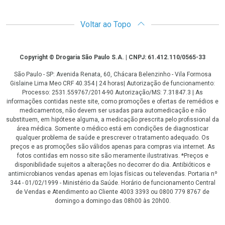
Voltar ao Topo
Copyright
Copyright © Drogaria São Paulo S.A. | CNPJ: 61.412.110/0565-33
São Paulo - SP: Avenida Renata, 60, Chácara Belenzinho - Vila Formosa
Gislaine Lima Meo CRF 40.354 | 24 horas| Autorização de funcionamento:
Processo: 2531.559767/2014-90 Autorização/MS: 7.31847.3 | As
informações contidas neste site, como promoções e ofertas de remédios e
medicamentos, não devem ser usadas para automedicação e não
substituem, em hipótese alguma, a medicação prescrita pelo profissional da
área médica. Somente o médico está em condições de diagnosticar
qualquer problema de saúde e prescrever o tratamento adequado. Os
preços e as promoções são válidos apenas para compras via internet. As
fotos contidas em nosso site são meramente ilustrativas. *Preços e
disponibilidade sujeitos a alterações no decorrer do dia. Antibióticos e
antimicrobianos vendas apenas em lojas físicas ou televendas. Portaria nº
344 - 01/02/1999 - Ministério da Saúde. Horário de funcionamento Central
de Vendas e Atendimento ao Cliente 4003 3393 ou 0800 779 8767 de
domingo a domingo das 08h00 às 20h00.
LGPD Aceite os Cookies