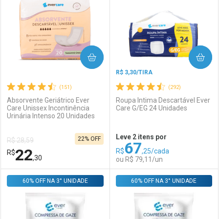
Laboratório
Por Menos
Laboratório
Por Menos
COMPRAR
COMPRAR
R$ 3,30/TIRA
(151)
(292)
Absorvente Geriátrico Ever
Roupa Intima Descartável Ever
Care Unissex Incontinência
Care G/EG 24 Unidades
Urinária Intenso 20 Unidades
Ativar Desconto
Ativar Desconto
Leve 2 itens por
22% OFF
R$ 28,59
67
Comprar sem Desconto
Comprar sem Desconto
22
R$
,25/cada
R$
Comprar sem Desconto
Comprar sem Desconto
Por R$ 12,03/cada
Por R$ 3,19/cada
,30
ou R$ 79,11/un
Por R$ 12,03/cada
Por R$ 3,19/cada
60% OFF NA 3° UNIDADE
FECHAR
FECHAR
60% OFF NA 3° UNIDADE
F
F
Laboratório
Por Menos
Laboratório
Por Menos