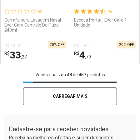
(0)
(9)
Garrafa para Lavagem Nasal
Escova Portátil Ever Care 1
Ever Care Controle De Fluxo
Unidade
240ml
Ativar Desconto
Ativar Desconto
20% OFF
20% OFF
R$ 41,59
R$ 5,99
Comprar sem Desconto
Comprar sem Desconto
33
4
R$
Comprar sem Desconto
R$
Comprar sem Desconto
Por R$ 2,39/cada
Por R$ 23,21/cada
,27
,79
Por R$ 2,39/cada
Por R$ 23,21/cada
FECHAR
FECHAR
F
F
Você visualizou
48
de
457
produtos
Laboratório
Por Menos
Laboratório
Por Menos
CARREGAR MAIS
Tudo sobre a Drogaria São Paulo
Cadastre-se para receber novidades
Receba as melhores ofertas e super descontos