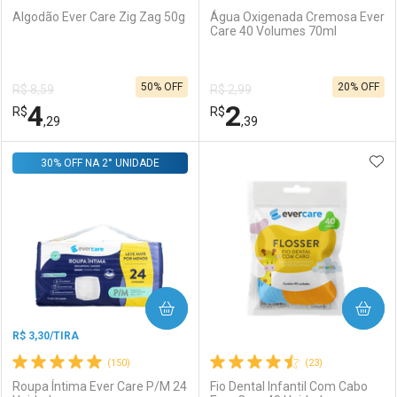
Algodão Ever Care Zig Zag 50g
Água Oxigenada Cremosa Ever
Care 40 Volumes 70ml
Ativar Desconto
Ativar Desconto
50% OFF
20% OFF
R$ 8,59
R$ 2,99
Comprar sem Desconto
Comprar sem Desconto
4
2
R$
Comprar sem Desconto
R$
Comprar sem Desconto
Por R$ 21,38/cada
Por R$ 3,67/cada
,29
,39
Por R$ 21,38/cada
Por R$ 3,67/cada
ADI
30% OFF NA 2° UNIDADE
FECHAR
FECHAR
F
F
Laboratório
Por Menos
Laboratório
Por Menos
COMPRAR
COMPRAR
R$ 3,30/TIRA
(150)
(23)
Roupa Íntima Ever Care P/M 24
Fio Dental Infantil Com Cabo