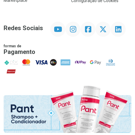
Marketplace
Configuração de Cookies
YouTube
Instagram
Facebook
Twitter
Linkedin
Redes Sociais
formas de
Pagamento
PIX
MasterCard
VISA
ELO
AMEX
NuPay
Google Pay
Diners Club
Hipercard
Promoção em Destaque