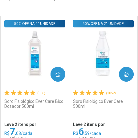
Prateleira
50% OFF NA 2° UNIDADE
50% OFF NA 2° UNIDADE
COMPRAR
COMPRAR
(966)
(1052)
Soro Fisiológico Ever Care Bico
Soro Fisiológico Ever Care
Dosador 500ml
500ml
Leve 2 itens por
Leve 2 itens por
7
6
R$
,08/cada
R$
,59/cada