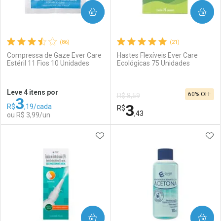
COMPRAR
COMPRAR
(86)
(21)
Compressa de Gaze Ever Care
Hastes Flexíveis Ever Care
Estéril 11 Fios 10 Unidades
Ecológicas 75 Unidades
Ativar Desconto
Ativar Desconto
Leve 4 itens por
60% OFF
R$ 8,59
3
Comprar sem Desconto
Comprar sem Desconto
3
R$
,19/cada
Comprar sem Desconto
R$
Comprar sem Desconto
Por R$ 8,47/cada
Por R$ 2,87/cada
,43
ou R$ 3,99/un
Por R$ 8,47/cada
Por R$ 2,87/cada
ADICIONAR AOS FAVORITOS
ADI
FECHAR
FECHAR
F
F
Laboratório
Por Menos
Laboratório
Por Menos
COMPRAR
COMPRAR