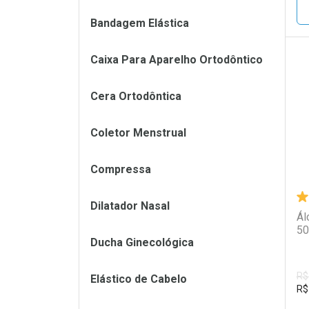
Bandagem Elástica
Caixa Para Aparelho Ortodôntico
L
P
Cera Ortodôntica
Coletor Menstrual
Compressa
Dilatador Nasal
Ál
50
Ducha Ginecológica
R$
Elástico de Cabelo
R$