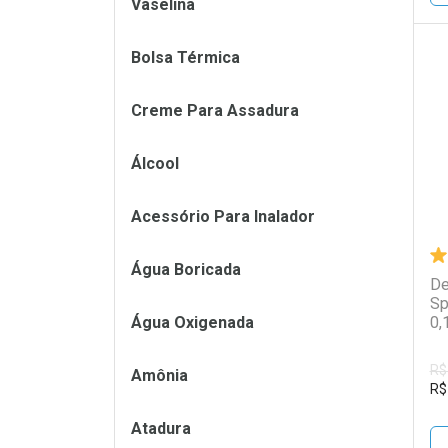
Vaselina
Bolsa Térmica
L
P
Creme Para Assadura
Álcool
Acessório Para Inalador
Água Boricada
De
Sp
Água Oxigenada
0,
R$
Amônia
R$
Atadura