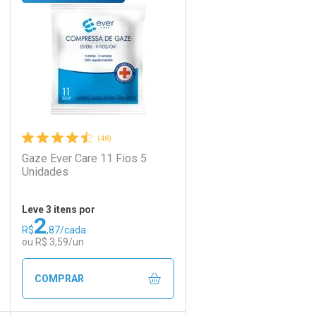
Laboratório
Por Menos
(48)
Gaze Ever Care 11 Fios 5
Unidades
Leve 3 itens por
2
R$
,87/cada
Ativar Desconto
ou R$ 3,59/un
Comprar sem Desconto
Comprar sem Desconto
COMPRAR
Por R$ 22,30/cada
Por R$ 22,30/cada