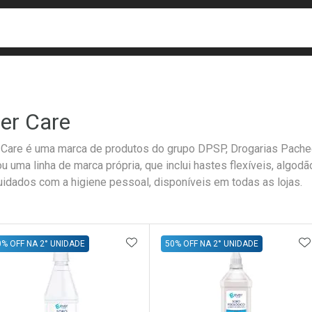
busca
isa?
er Care
 Care é uma marca de produtos do grupo DPSP, Drogarias Pachec
ou uma linha de marca própria, que inclui hastes flexíveis, algod
uidados com a higiene pessoal, disponíveis em todas as lojas.
ateleira
ADICIONAR AOS FAVORITOS
A
0% OFF NA 2° UNIDADE
50% OFF NA 2° UNIDADE