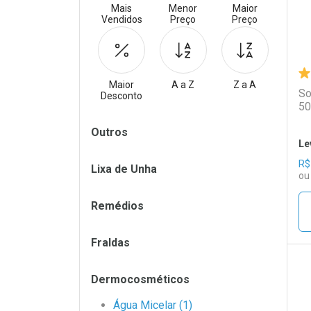
Mais
Menor
Maior
Vendidos
Preço
Preço
Maior
A a Z
Z a A
So
Desconto
50
Filtros
Outros
Le
R$
Lixa de Unha
ou
Remédios
Fraldas
Dermocosméticos
L
P
Água Micelar (1)