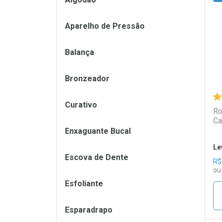
L
P
Aparelho de Pressão
Balança
Bronzeador
Curativo
Ro
Ca
Enxaguante Bucal
Le
Escova de Dente
R$
ou
Esfoliante
Esparadrapo