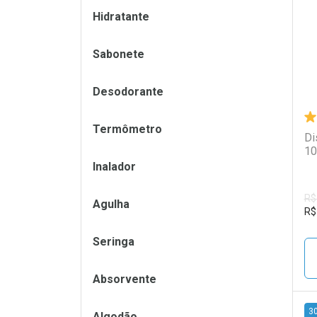
L
P
Hidratante
Sabonete
Desodorante
Termômetro
Di
10
Inalador
R$
Agulha
R$
Seringa
Absorvente
3
Algodão