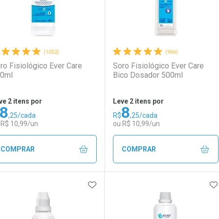
(1052)
(966)
ro Fisiológico Ever Care
Soro Fisiológico Ever Care
0ml
Bico Dosador 500ml
ve 2 itens por
Leve 2 itens por
8
8
,25/cada
R$
,25/cada
 R$ 10,99/un
ou R$ 10,99/un
COMPRAR
COMPRAR
ADICIONAR AOS FAVORITOS
A
FECHAR
FECHAR
F
F
aboratório
or Menos
Laboratório
Por Menos