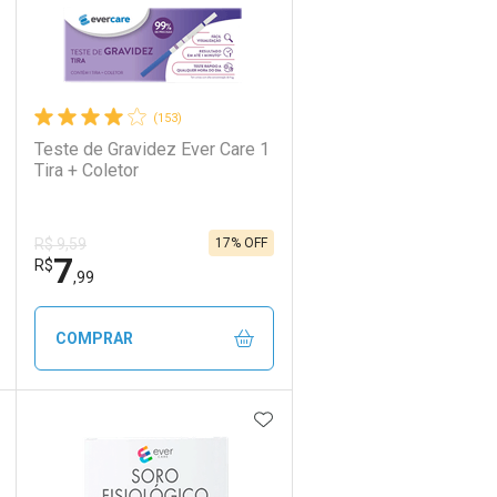
(153)
Teste de Gravidez Ever Care 1
Tira + Coletor
17% OFF
R$ 9,59
7
R$
,99
COMPRAR
DICIONAR AOS FAVORITOS
ADICIONAR AOS FAVORIT
ECHAR
ECHAR
FECHAR
FECHAR
Laboratório
Por Menos