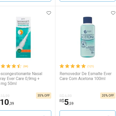
ADICIONAR AOS FAVORITOS
A
FECHAR
FECHAR
F
F
aboratório
or Menos
Laboratório
Por Menos
(84)
(121)
scongestionante Nasal
Removedor De Esmalte Ever
ray Ever Care 0,9mg +
Care Com Acetona 100ml
1mg 50ml
35% OFF
20% OFF
 15,99
R$ 6,99
10
5
Ativar Desconto
Ativar Desconto
R$
,39
,59