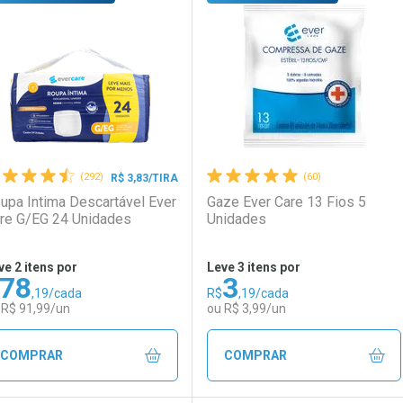
aboratório
or Menos
Laboratório
Por Menos
(292)
(60)
R$ 3,83/TIRA
upa Intima Descartável Ever
Gaze Ever Care 13 Fios 5
re G/EG 24 Unidades
Unidades
ve 2 itens por
Leve 3 itens por
78
3
,19/cada
R$
,19/cada
Ativar Desconto
Ativar Desconto
 R$ 91,99/un
ou R$ 3,99/un
Comprar sem Desconto
Comprar sem Desconto
Comprar sem Desconto
Comprar sem Desconto
COMPRAR
COMPRAR
Por R$ 13,99/cada
Por R$ 13,99/cada
Por R$ 3,19/cada
Por R$ 3,19/cada