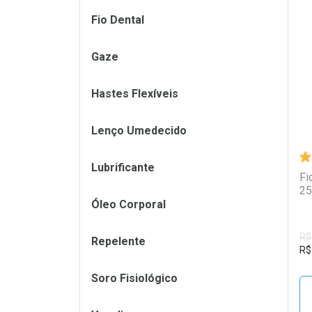
Fio Dental
L
P
Gaze
Hastes Flexíveis
Lenço Umedecido
Lubrificante
Fi
25
Óleo Corporal
R$
Repelente
R$
Soro Fisiológico