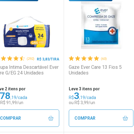
aboratório
or Menos
Laboratório
Por Menos
(292)
(60)
R$ 3,83/TIRA
upa Intima Descartável Ever
Gaze Ever Care 13 Fios 5
re G/EG 24 Unidades
Unidades
ve 2 itens por
Leve 3 itens por
78
3
,19/cada
R$
,19/cada
Ativar Desconto
Ativar Desconto
 R$ 91,99/un
ou R$ 3,99/un
Comprar sem Desconto
Comprar sem Desconto
Comprar sem Desconto
Comprar sem Desconto
COMPRAR
COMPRAR
Por R$ 13,99/cada
Por R$ 13,99/cada
Por R$ 3,19/cada
Por R$ 3,19/cada