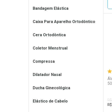
Bandagem Elástica
Caixa Para Aparelho Ortodôntico
L
P
Cera Ortodôntica
Coletor Menstrual
Compressa
Dilatador Nasal
Ál
50
Ducha Ginecológica
R$
Elástico de Cabelo
R$