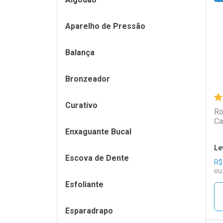
L
P
Aparelho de Pressão
Balança
Bronzeador
Curativo
Ro
Ca
Enxaguante Bucal
Le
Escova de Dente
R$
ou
Esfoliante
Esparadrapo