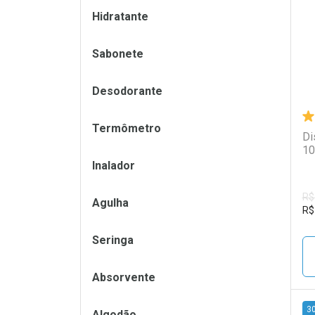
L
P
Hidratante
Sabonete
Desodorante
Termômetro
Di
10
Inalador
R$
Agulha
R$
Seringa
Absorvente
3
Algodão