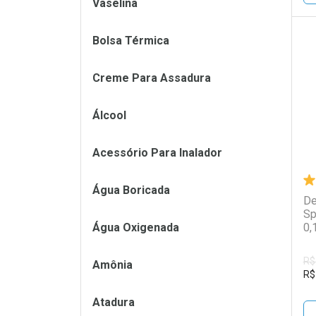
Vaselina
Bolsa Térmica
L
P
Creme Para Assadura
Álcool
Acessório Para Inalador
Água Boricada
De
Sp
Água Oxigenada
0,
R$
Amônia
R$
Atadura