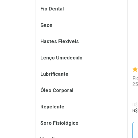
Fio Dental
L
P
Gaze
Hastes Flexíveis
Lenço Umedecido
Lubrificante
Fi
25
Óleo Corporal
R$
Repelente
R$
Soro Fisiológico