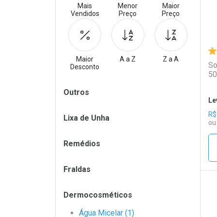
Mais
Menor
Maior
Vendidos
Preço
Preço
Maior
A a Z
Z a A
So
Desconto
50
Filtros
Outros
Le
R$
Lixa de Unha
ou
Remédios
Fraldas
Dermocosméticos
L
P
Água Micelar (1)