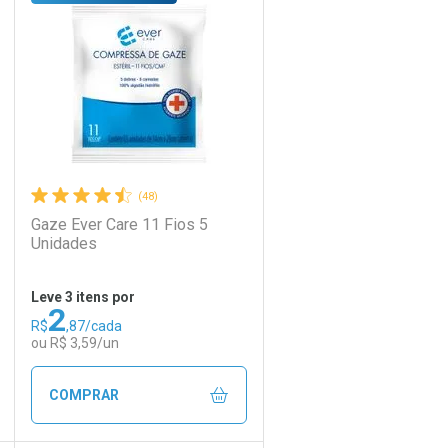
Laboratório
Por Menos
(48)
Gaze Ever Care 11 Fios 5
Unidades
Leve 3 itens por
2
R$
,87/cada
Ativar Desconto
ou R$ 3,59/un
Comprar sem Desconto
Comprar sem Desconto
COMPRAR
Por R$ 22,30/cada
Por R$ 22,30/cada