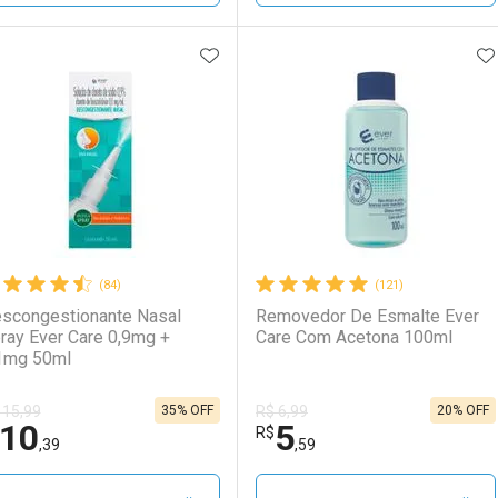
ADICIONAR AOS FAVORITOS
A
FECHAR
FECHAR
F
F
aboratório
or Menos
Laboratório
Por Menos
(84)
(121)
scongestionante Nasal
Removedor De Esmalte Ever
ray Ever Care 0,9mg +
Care Com Acetona 100ml
1mg 50ml
35% OFF
20% OFF
 15,99
R$ 6,99
10
5
Ativar Desconto
Ativar Desconto
R$
,39
,59