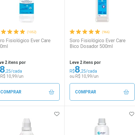
(1052)
(966)
ro Fisiológico Ever Care
Soro Fisiológico Ever Care
0ml
Bico Dosador 500ml
ve 2 itens por
Leve 2 itens por
8
8
,25/cada
R$
,25/cada
 R$ 10,99/un
ou R$ 10,99/un
COMPRAR
COMPRAR
ADICIONAR AOS FAVORITOS
A
FECHAR
FECHAR
F
F
aboratório
or Menos
Laboratório
Por Menos