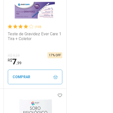
(153)
Teste de Gravidez Ever Care 1
Tira + Coletor
17% OFF
R$ 9,59
7
R$
,99
COMPRAR
DICIONAR AOS FAVORITOS
ADICIONAR AOS FAVORIT
ECHAR
ECHAR
FECHAR
FECHAR
Laboratório
Por Menos