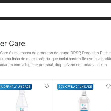
busca
isa?
er Care
 Care é uma marca de produtos do grupo DPSP, Drogarias Pachec
ou uma linha de marca própria, que inclui hastes flexíveis, algod
uidados com a higiene pessoal, disponíveis em todas as lojas.
ateleira
ADICIONAR AOS FAVORITOS
A
0% OFF NA 2° UNIDADE
50% OFF NA 2° UNIDADE