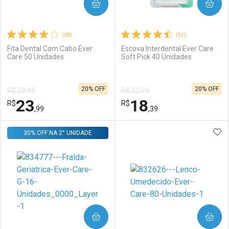
COMPRAR
COMPRAR
(30)
(51)
Fita Dental Com Cabo Ever
Escova Interdental Ever Care
Care 50 Unidades
Soft Pick 40 Unidades
Ativar Desconto
Ativar Desconto
20% OFF
20% OFF
R$ 29,99
R$ 22,99
Comprar sem Desconto
Comprar sem Desconto
23
18
R$
Comprar sem Desconto
R$
Comprar sem Desconto
Por R$ 4,79/cada
Por R$ 18,39/cada
,99
,39
Por R$ 4,79/cada
Por R$ 18,39/cada
ADI
30% OFF NA 2° UNIDADE
FECHAR
FECHAR
F
F
Laboratório
Por Menos
Laboratório
Por Menos
COMPRAR
COMPRAR