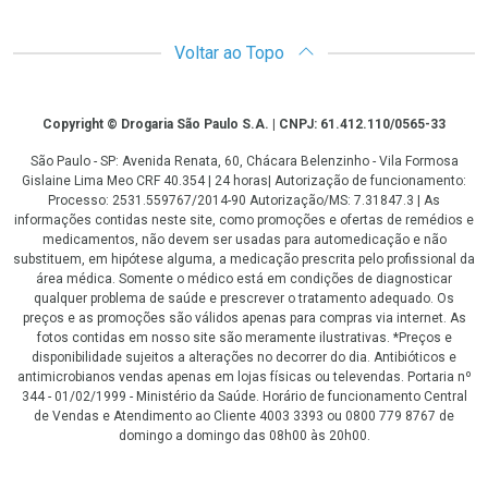
Voltar ao Topo
Copyright
Copyright © Drogaria São Paulo S.A. | CNPJ: 61.412.110/0565-33
São Paulo - SP: Avenida Renata, 60, Chácara Belenzinho - Vila Formosa
Gislaine Lima Meo CRF 40.354 | 24 horas| Autorização de funcionamento:
Processo: 2531.559767/2014-90 Autorização/MS: 7.31847.3 | As
informações contidas neste site, como promoções e ofertas de remédios e
medicamentos, não devem ser usadas para automedicação e não
substituem, em hipótese alguma, a medicação prescrita pelo profissional da
área médica. Somente o médico está em condições de diagnosticar
qualquer problema de saúde e prescrever o tratamento adequado. Os
preços e as promoções são válidos apenas para compras via internet. As
fotos contidas em nosso site são meramente ilustrativas. *Preços e
disponibilidade sujeitos a alterações no decorrer do dia. Antibióticos e
antimicrobianos vendas apenas em lojas físicas ou televendas. Portaria nº
344 - 01/02/1999 - Ministério da Saúde. Horário de funcionamento Central
de Vendas e Atendimento ao Cliente 4003 3393 ou 0800 779 8767 de
domingo a domingo das 08h00 às 20h00.
LGPD Aceite os Cookies