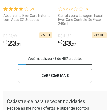
(29)
(0)
Absorvente Ever Care Noturno
Garrafa para Lavagem Nasal
com Abas 32 Unidades
Ever Care Controle De Fluxo
240ml
Ativar Desconto
Ativar Desconto
7% OFF
20% OFF
R$ 24,99
R$ 41,59
Comprar sem Desconto
Comprar sem Desconto
23
33
R$
Comprar sem Desconto
R$
Comprar sem Desconto
Por R$ 2,57/cada
Por R$ 2,39/cada
,21
,27
Por R$ 2,57/cada
Por R$ 2,39/cada
FECHAR
FECHAR
F
F
Você visualizou
48
de
457
produtos
Laboratório
Por Menos
Laboratório
Por Menos
CARREGAR MAIS
Tudo sobre a Drogaria São Paulo
Cadastre-se para receber novidades
Receba as melhores ofertas e super descontos