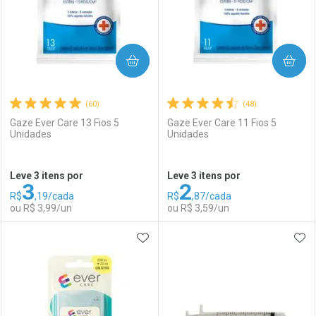
COMPRAR
COMPRAR
(60)
(48)
Gaze Ever Care 13 Fios 5
Gaze Ever Care 11 Fios 5
Unidades
Unidades
Ativar Desconto
Ativar Desconto
Leve 3 itens por
Leve 3 itens por
3
2
Comprar sem Desconto
Comprar sem Desconto
R$
,19/cada
R$
,87/cada
Comprar sem Desconto
Comprar sem Desconto
Por R$ 22,30/cada
Por R$ 91,99/cada
ou R$ 3,99/un
ou R$ 3,59/un
Por R$ 22,30/cada
Por R$ 91,99/cada
ADICIONAR AOS FAVORITOS
ADI
FECHAR
FECHAR
F
F
Laboratório
Por Menos
Laboratório
Por Menos