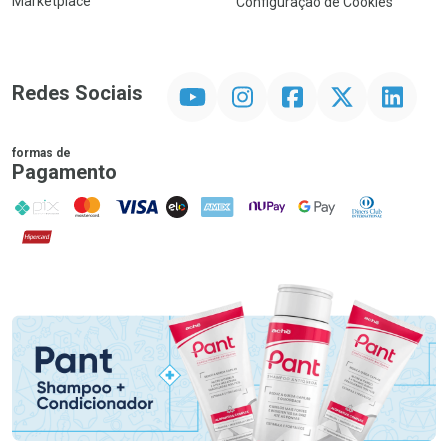
Marketplace
Configuração de Cookies
YouTube
Instagram
Facebook
Twitter
Linkedin
Redes Sociais
formas de
Pagamento
PIX
MasterCard
VISA
ELO
AMEX
NuPay
Google Pay
Diners Club
Hipercard
Promoção em Destaque