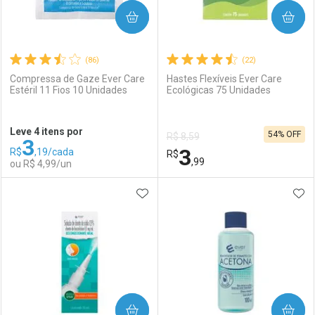
COMPRAR
COMPRAR
(86)
(22)
Compressa de Gaze Ever Care
Hastes Flexíveis Ever Care
Estéril 11 Fios 10 Unidades
Ecológicas 75 Unidades
Ativar Desconto
Ativar Desconto
Leve 4 itens por
54% OFF
R$ 8,59
3
Comprar sem Desconto
Comprar sem Desconto
3
R$
,19/cada
Comprar sem Desconto
R$
Comprar sem Desconto
Por R$ 8,47/cada
Por R$ 2,87/cada
,99
ou R$ 4,99/un
Por R$ 8,47/cada
Por R$ 2,87/cada
ADICIONAR AOS FAVORITOS
ADI
FECHAR
FECHAR
F
F
Laboratório
Por Menos
Laboratório
Por Menos
COMPRAR
COMPRAR