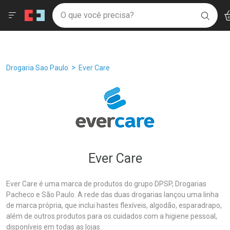
Drogaria São Paulo
Âncoras
Menu
Ac
Ir direto para a home
O que você precisa?
Filtros
Ordenar por
BUSC
Navegue pela página
Ir direto para o conteúdo
Faça a sua busca
Ir direto para a busca
Ir direto para a conta
Ir direto para a ajuda
Breadcrumb
Drogaria Sao Paulo
Ever Care
Ir direto para a notificações
Ir direto para o carrinho
Ir direto para o menu
Ever Care
Ever Care é uma marca de produtos do grupo DPSP, Drogarias
Pacheco e São Paulo. A rede das duas drogarias lançou uma linha
de marca própria, que inclui hastes flexíveis, algodão, esparadrapo,
além de outros produtos para os cuidados com a higiene pessoal,
disponíveis em todas as lojas.