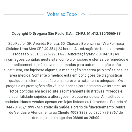
Voltar ao Topo
Copyright
Copyright © Drogaria São Paulo S.A. | CNPJ: 61.412.110/0565-33
São Paulo - SP: Avenida Renata, 60, Chácara Belenzinho - Vila Formosa
Gislaine Lima Meo CRF 40.354 | 24 horas| Autorização de funcionamento:
Processo: 2531.559767/2014-90 Autorização/MS: 7.31847.3 | As
informações contidas neste site, como promoções e ofertas de remédios e
medicamentos, não devem ser usadas para automedicação e não
substituem, em hipótese alguma, a medicação prescrita pelo profissional da
área médica. Somente o médico está em condições de diagnosticar
qualquer problema de saúde e prescrever o tratamento adequado. Os
preços e as promoções são válidos apenas para compras via internet. As
fotos contidas em nosso site são meramente ilustrativas. *Preços e
disponibilidade sujeitos a alterações no decorrer do dia. Antibióticos e
antimicrobianos vendas apenas em lojas físicas ou televendas. Portaria nº
344 - 01/02/1999 - Ministério da Saúde. Horário de funcionamento Central
de Vendas e Atendimento ao Cliente 4003 3393 ou 0800 779 8767 de
domingo a domingo das 08h00 às 20h00.
LGPD Aceite os Cookies