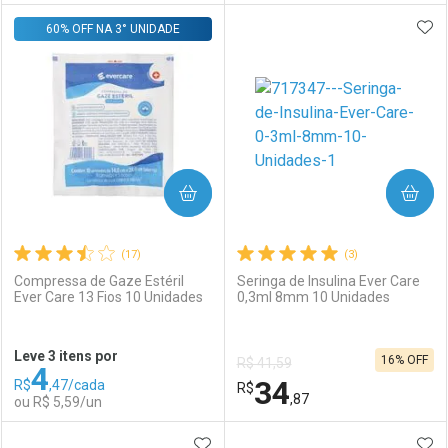
ADI
60% OFF NA 3° UNIDADE
FECHAR
FECHAR
F
F
Laboratório
Por Menos
Laboratório
Por Menos
COMPRAR
COMPRAR
(17)
(3)
Compressa de Gaze Estéril
Seringa de Insulina Ever Care
Ever Care 13 Fios 10 Unidades
0,3ml 8mm 10 Unidades
Ativar Desconto
Ativar Desconto
Leve 3 itens por
16% OFF
R$ 41,59
4
Comprar sem Desconto
Comprar sem Desconto
34
R$
,47/cada
Comprar sem Desconto
R$
Comprar sem Desconto
Por R$ 15,47/cada
Por R$ 9,97/cada
,87
ou R$ 5,59/un
Por R$ 15,47/cada
Por R$ 9,97/cada
ADICIONAR AOS FAVORITOS
ADI
FECHAR
FECHAR
F
F