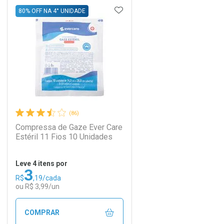
DICIONAR AOS FAVORITOS
ADICIONAR AOS FAVORIT
ECHAR
ECHAR
FECHAR
FECHAR
80% OFF NA 4° UNIDADE
Laboratório
Por Menos
(86)
Compressa de Gaze Ever Care
Estéril 11 Fios 10 Unidades
Leve 4 itens por
3
Comprar 3 unidades
R$
,19/cada
Ativar Desconto
Por R$ 2,30/cada
ou R$ 3,99/un
Comprar sem Desconto
Comprar sem Desconto
COMPRAR
Por R$ 2,87/cada
Por R$ 2,87/cada