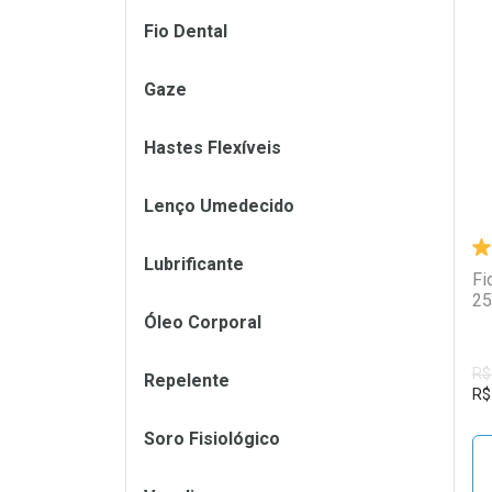
Fio Dental
L
P
Gaze
Hastes Flexíveis
Lenço Umedecido
Lubrificante
Fi
25
Óleo Corporal
R$
Repelente
R$
Soro Fisiológico