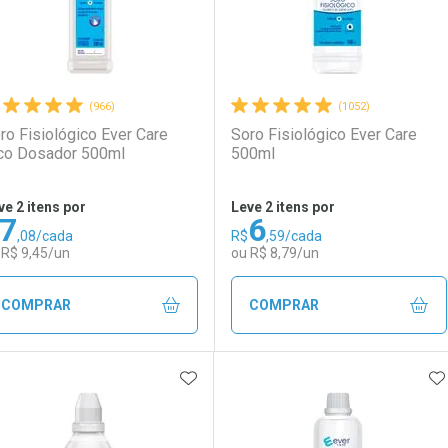
(966)
(1052)
ro Fisiológico Ever Care
Soro Fisiológico Ever Care
co Dosador 500ml
500ml
ve 2 itens por
Leve 2 itens por
7
6
,08/cada
R$
,59/cada
 R$ 9,45/un
ou R$ 8,79/un
COMPRAR
COMPRAR
ADICIONAR AOS FAVORITOS
A
FECHAR
FECHAR
F
F
aboratório
or Menos
Laboratório
Por Menos