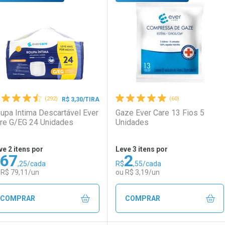
aboratório
or Menos
Laboratório
Por Menos
(292)
(60)
R$ 3,30/TIRA
upa Intima Descartável Ever
Gaze Ever Care 13 Fios 5
re G/EG 24 Unidades
Unidades
ve 2 itens por
Leve 3 itens por
67
2
,25/cada
R$
,55/cada
Ativar Desconto
Ativar Desconto
 R$ 79,11/un
ou R$ 3,19/un
Comprar sem Desconto
Comprar sem Desconto
Comprar sem Desconto
Comprar sem Desconto
COMPRAR
COMPRAR
Por R$ 12,03/cada
Por R$ 12,03/cada
Por R$ 3,19/cada
Por R$ 3,19/cada