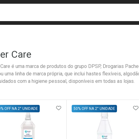
busca
isa?
er Care
 Care é uma marca de produtos do grupo DPSP, Drogarias Pachec
ou uma linha de marca própria, que inclui hastes flexíveis, algod
uidados com a higiene pessoal, disponíveis em todas as lojas.
ateleira
ADICIONAR AOS FAVORITOS
A
0% OFF NA 2° UNIDADE
50% OFF NA 2° UNIDADE