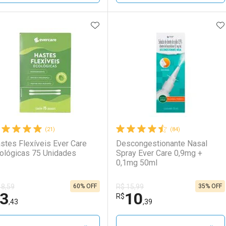
ADICIONAR AOS FAVORITOS
A
FECHAR
FECHAR
F
F
aboratório
or Menos
Laboratório
Por Menos
(21)
(84)
stes Flexíveis Ever Care
Descongestionante Nasal
ológicas 75 Unidades
Spray Ever Care 0,9mg +
0,1mg 50ml
60% OFF
35% OFF
 8,59
R$ 15,99
3
10
Ativar Desconto
Ativar Desconto
R$
,43
,39