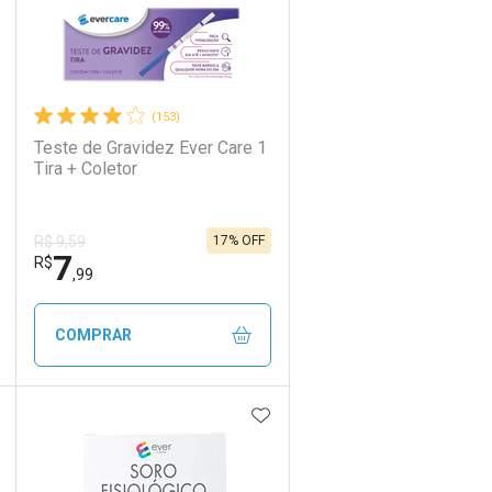
(153)
Teste de Gravidez Ever Care 1
Tira + Coletor
17% OFF
R$ 9,59
7
R$
,99
COMPRAR
DICIONAR AOS FAVORITOS
ADICIONAR AOS FAVORIT
ECHAR
ECHAR
FECHAR
FECHAR
Laboratório
Por Menos