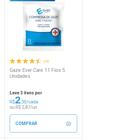
Laboratório
Por Menos
(48)
Gaze Ever Care 11 Fios 5
Unidades
Leve 3 itens por
2
R$
,30/cada
Ativar Desconto
ou R$ 2,87/un
Comprar sem Desconto
Comprar sem Desconto
COMPRAR
Por R$ 22,30/cada
Por R$ 22,30/cada