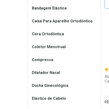
Bandagem Elástica
Caixa Para Aparelho Ortodôntico
L
P
Cera Ortodôntica
Coletor Menstrual
Compressa
Dilatador Nasal
Ab
Ca
Ducha Ginecológica
R$
Elástico de Cabelo
R$