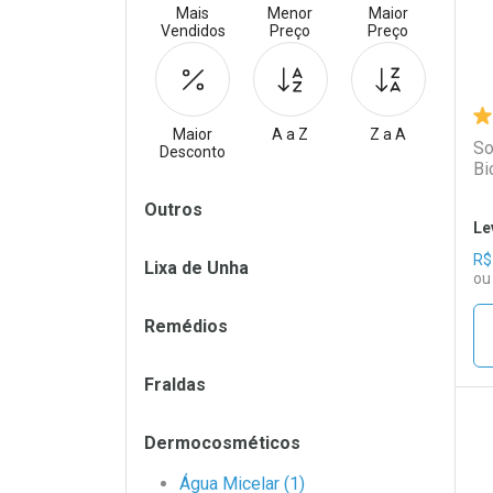
Mais
Menor
Maior
Vendidos
Preço
Preço
Maior
A a Z
Z a A
So
Desconto
Bi
Filtros
Outros
Le
R$
Lixa de Unha
ou
Remédios
Fraldas
Dermocosméticos
L
P
Água Micelar (1)