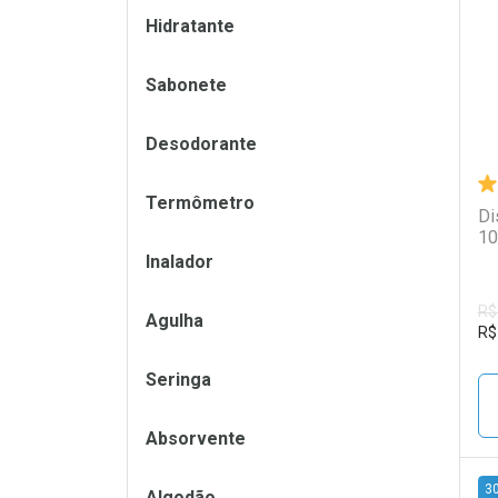
L
P
Hidratante
Sabonete
Desodorante
Termômetro
Di
10
Inalador
R$
Agulha
R$
Seringa
Absorvente
3
Algodão