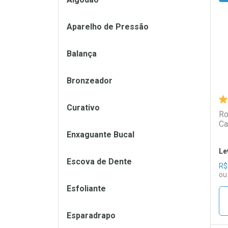
L
P
Aparelho de Pressão
Balança
Bronzeador
Curativo
Ro
Ca
Enxaguante Bucal
Le
Escova de Dente
R$
ou
Esfoliante
Esparadrapo