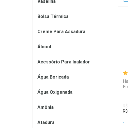
Vaselina
Bolsa Térmica
L
P
Creme Para Assadura
Álcool
Acessório Para Inalador
Água Boricada
Ha
Ec
Água Oxigenada
R$
Amônia
R$
Atadura