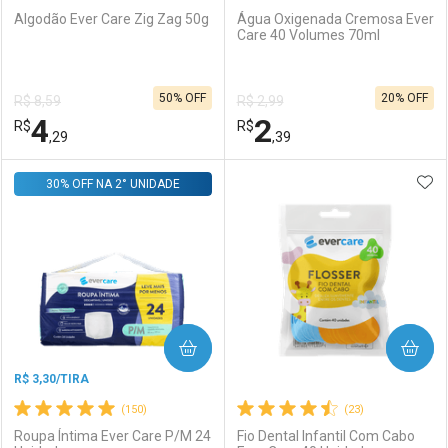
Algodão Ever Care Zig Zag 50g
Água Oxigenada Cremosa Ever
Care 40 Volumes 70ml
Ativar Desconto
Ativar Desconto
50% OFF
20% OFF
R$ 8,59
R$ 2,99
Comprar sem Desconto
Comprar sem Desconto
4
2
R$
Comprar sem Desconto
R$
Comprar sem Desconto
Por R$ 21,38/cada
Por R$ 3,67/cada
,29
,39
Por R$ 21,38/cada
Por R$ 3,67/cada
ADI
30% OFF NA 2° UNIDADE
FECHAR
FECHAR
F
F
Laboratório
Por Menos
Laboratório
Por Menos
COMPRAR
COMPRAR
R$ 3,30/TIRA
(150)
(23)
Roupa Íntima Ever Care P/M 24
Fio Dental Infantil Com Cabo