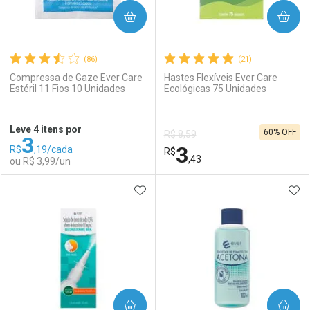
COMPRAR
COMPRAR
(86)
(21)
Compressa de Gaze Ever Care
Hastes Flexíveis Ever Care
Estéril 11 Fios 10 Unidades
Ecológicas 75 Unidades
Ativar Desconto
Ativar Desconto
Leve 4 itens por
60% OFF
R$ 8,59
3
Comprar sem Desconto
Comprar sem Desconto
3
R$
,19/cada
Comprar sem Desconto
R$
Comprar sem Desconto
Por R$ 8,47/cada
Por R$ 2,87/cada
,43
ou R$ 3,99/un
Por R$ 8,47/cada
Por R$ 2,87/cada
ADICIONAR AOS FAVORITOS
ADI
FECHAR
FECHAR
F
F
Laboratório
Por Menos
Laboratório
Por Menos
COMPRAR
COMPRAR