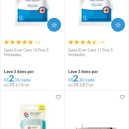
COMPRAR
COMPRAR
(60)
(48)
Gaze Ever Care 13 Fios 5
Gaze Ever Care 11 Fios 5
Unidades
Unidades
Ativar Desconto
Ativar Desconto
Leve 3 itens por
Leve 3 itens por
2
2
Comprar sem Desconto
Comprar sem Desconto
R$
,55/cada
R$
,30/cada
Comprar sem Desconto
Comprar sem Desconto
Por R$ 22,30/cada
Por R$ 79,11/cada
ou R$ 3,19/un
ou R$ 2,87/un
Por R$ 22,30/cada
Por R$ 79,11/cada
ADICIONAR AOS FAVORITOS
ADI
FECHAR
FECHAR
F
F
Laboratório
Por Menos
Laboratório
Por Menos