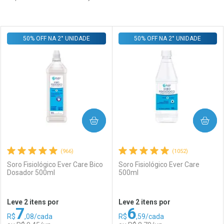
Prateleira
50% OFF NA 2° UNIDADE
50% OFF NA 2° UNIDADE
COMPRAR
COMPRAR
(966)
(1052)
Soro Fisiológico Ever Care Bico
Soro Fisiológico Ever Care
Dosador 500ml
500ml
Leve 2 itens por
Leve 2 itens por
7
6
R$
,08/cada
R$
,59/cada