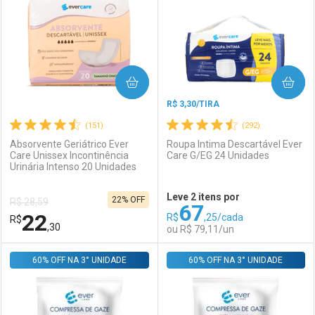
Laboratório
Por Menos
Laboratório
Por Menos
COMPRAR
COMPRAR
R$ 3,30/TIRA
(151)
(292)
Absorvente Geriátrico Ever
Roupa Intima Descartável Ever
Care Unissex Incontinência
Care G/EG 24 Unidades
Urinária Intenso 20 Unidades
Ativar Desconto
Ativar Desconto
Leve 2 itens por
22% OFF
R$ 28,59
67
Comprar sem Desconto
Comprar sem Desconto
22
R$
,25/cada
R$
Comprar sem Desconto
Comprar sem Desconto
Por R$ 12,03/cada
Por R$ 3,19/cada
,30
ou R$ 79,11/un
Por R$ 12,03/cada
Por R$ 3,19/cada
60% OFF NA 3° UNIDADE
FECHAR
FECHAR
60% OFF NA 3° UNIDADE
F
F
Laboratório
Por Menos
Laboratório
Por Menos