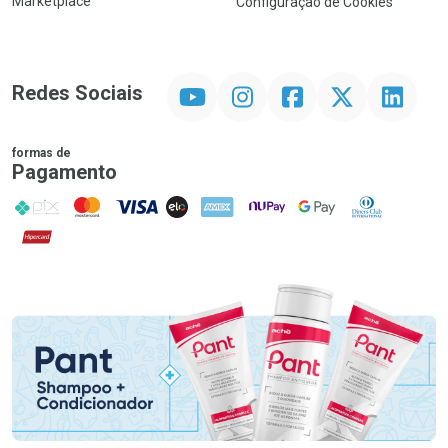
Marketplace
Configuração de Cookies
YouTube
Instagram
Facebook
Twitter
Linkedin
Redes Sociais
formas de
Pagamento
PIX
MasterCard
VISA
ELO
AMEX
NuPay
Google Pay
Diners Club
Hipercard
Promoção em Destaque