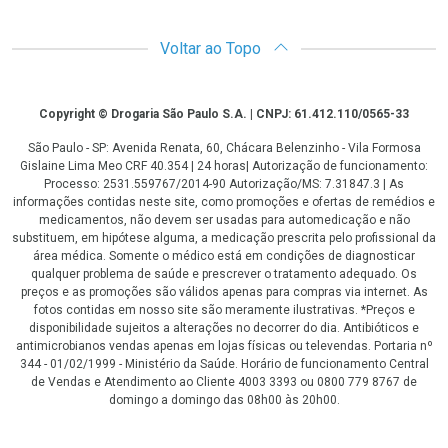
Voltar ao Topo
Copyright
Copyright © Drogaria São Paulo S.A. | CNPJ: 61.412.110/0565-33
São Paulo - SP: Avenida Renata, 60, Chácara Belenzinho - Vila Formosa
Gislaine Lima Meo CRF 40.354 | 24 horas| Autorização de funcionamento:
Processo: 2531.559767/2014-90 Autorização/MS: 7.31847.3 | As
informações contidas neste site, como promoções e ofertas de remédios e
medicamentos, não devem ser usadas para automedicação e não
substituem, em hipótese alguma, a medicação prescrita pelo profissional da
área médica. Somente o médico está em condições de diagnosticar
qualquer problema de saúde e prescrever o tratamento adequado. Os
preços e as promoções são válidos apenas para compras via internet. As
fotos contidas em nosso site são meramente ilustrativas. *Preços e
disponibilidade sujeitos a alterações no decorrer do dia. Antibióticos e
antimicrobianos vendas apenas em lojas físicas ou televendas. Portaria nº
344 - 01/02/1999 - Ministério da Saúde. Horário de funcionamento Central
de Vendas e Atendimento ao Cliente 4003 3393 ou 0800 779 8767 de
domingo a domingo das 08h00 às 20h00.
LGPD Aceite os Cookies