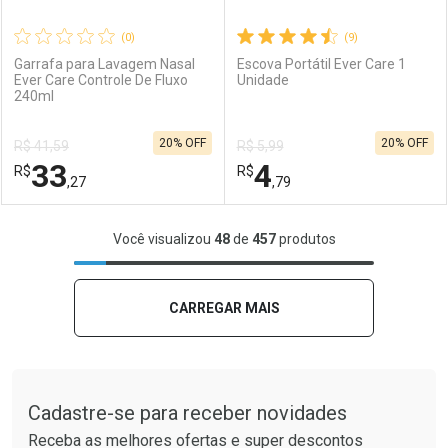
(0)
(9)
Garrafa para Lavagem Nasal
Escova Portátil Ever Care 1
Ever Care Controle De Fluxo
Unidade
240ml
Ativar Desconto
Ativar Desconto
20% OFF
20% OFF
R$ 41,59
R$ 5,99
Comprar sem Desconto
Comprar sem Desconto
33
4
R$
Comprar sem Desconto
R$
Comprar sem Desconto
Por R$ 2,39/cada
Por R$ 23,21/cada
,27
,79
Por R$ 2,39/cada
Por R$ 23,21/cada
FECHAR
FECHAR
F
F
Você visualizou
48
de
457
produtos
Laboratório
Por Menos
Laboratório
Por Menos
CARREGAR MAIS
Tudo sobre a Drogaria São Paulo
Cadastre-se para receber novidades
Receba as melhores ofertas e super descontos