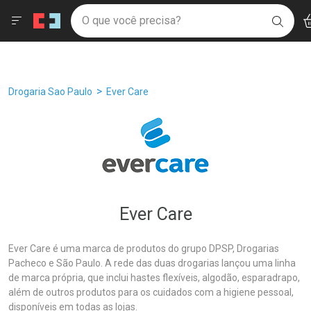
Drogaria São Paulo
Âncoras
Menu
Ac
Ir direto para a home
O que você precisa?
Filtros
Ordenar por
BUSC
Navegue pela página
Ir direto para o conteúdo
Faça a sua busca
Ir direto para a busca
Ir direto para a conta
Ir direto para a ajuda
Breadcrumb
Drogaria Sao Paulo
Ever Care
Ir direto para a notificações
Ir direto para o carrinho
Ir direto para o menu
Ever Care
Ever Care é uma marca de produtos do grupo DPSP, Drogarias
Pacheco e São Paulo. A rede das duas drogarias lançou uma linha
de marca própria, que inclui hastes flexíveis, algodão, esparadrapo,
além de outros produtos para os cuidados com a higiene pessoal,
disponíveis em todas as lojas.