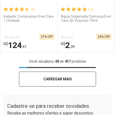
(2)
(12)
Inalador Compressor Ever Care
Água Oxigenada Cremosa Ever
1 Unidade
Care 20 Volumes 70ml
Ativar Desconto
Ativar Desconto
27% OFF
20% OFF
R$ 169,99
R$ 2,99
Comprar sem Desconto
Comprar sem Desconto
124
2
R$
Comprar sem Desconto
R$
Comprar sem Desconto
Por R$ 10,87/cada
Por R$ 8,47/cada
,41
,39
Por R$ 10,87/cada
Por R$ 8,47/cada
FECHAR
FECHAR
F
F
Você visualizou
48
de
457
produtos
Laboratório
Por Menos
Laboratório
Por Menos
CARREGAR MAIS
Tudo sobre a Drogaria São Paulo
Cadastre-se para receber novidades
Receba as melhores ofertas e super descontos