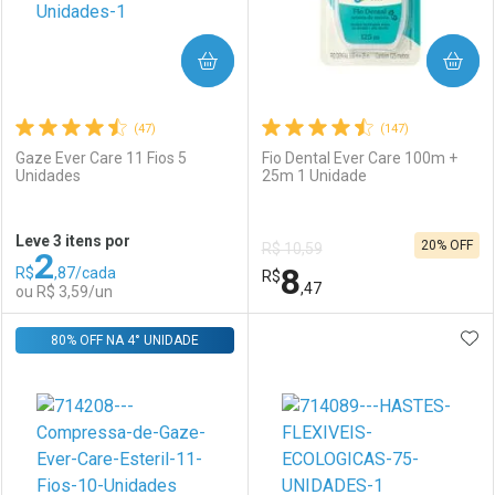
COMPRAR
COMPRAR
(47)
(147)
Gaze Ever Care 11 Fios 5
Fio Dental Ever Care 100m +
Unidades
25m 1 Unidade
Ativar Desconto
Ativar Desconto
Leve 3 itens por
20% OFF
R$ 10,59
2
Comprar sem Desconto
Comprar sem Desconto
8
R$
,87/cada
Comprar sem Desconto
R$
Comprar sem Desconto
Por R$ 91,99/cada
Por R$ 3,99/cada
,47
ou R$ 3,59/un
Por R$ 91,99/cada
Por R$ 3,99/cada
ADI
80% OFF NA 4° UNIDADE
FECHAR
FECHAR
F
F
Laboratório
Por Menos
Laboratório
Por Menos