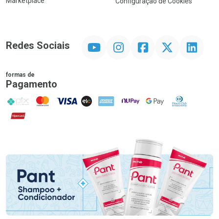
Marketplace
Configuração de Cookies
YouTube
Instagram
Facebook
Twitter
Linkedin
Redes Sociais
formas de
Pagamento
PIX
MasterCard
VISA
ELO
AMEX
NuPay
Google Pay
Diners Club
Hipercard
Promoção em Destaque