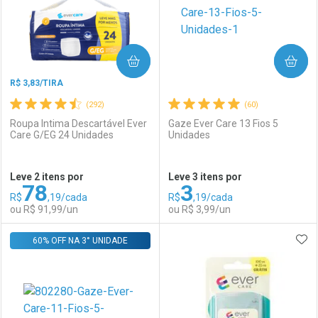
COMPRAR
COMPRAR
R$ 3,83/TIRA
(292)
(60)
Roupa Intima Descartável Ever
Gaze Ever Care 13 Fios 5
Care G/EG 24 Unidades
Unidades
Ativar Desconto
Ativar Desconto
Leve 2 itens por
Leve 3 itens por
78
3
Comprar sem Desconto
Comprar sem Desconto
R$
,19/cada
R$
,19/cada
Comprar sem Desconto
Comprar sem Desconto
Por R$ 3,19/cada
Por R$ 22,30/cada
ou R$ 91,99/un
ou R$ 3,99/un
Por R$ 3,19/cada
Por R$ 22,30/cada
ADI
60% OFF NA 3° UNIDADE
FECHAR
FECHAR
F
F
Laboratório
Por Menos
Laboratório
Por Menos