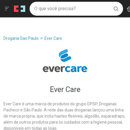
Drogaria São Paulo
Âncoras
Menu
Ac
Ir direto para a home
O que você precisa?
Filtros
Ordenar por
BUSC
Navegue pela página
Ir direto para o conteúdo
Faça a sua busca
Ir direto para a busca
Ir direto para a conta
Ir direto para a ajuda
Breadcrumb
Drogaria Sao Paulo
Ever Care
Ir direto para a notificações
Ir direto para o carrinho
Ir direto para o menu
Ever Care
Ever Care é uma marca de produtos do grupo DPSP, Drogarias
Pacheco e São Paulo. A rede das duas drogarias lançou uma linha
de marca própria, que inclui hastes flexíveis, algodão, esparadrapo,
além de outros produtos para os cuidados com a higiene pessoal,
disponíveis em todas as lojas.