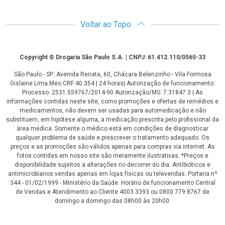
Voltar ao Topo
Copyright
Copyright © Drogaria São Paulo S.A. | CNPJ: 61.412.110/0565-33
São Paulo - SP: Avenida Renata, 60, Chácara Belenzinho - Vila Formosa
Gislaine Lima Meo CRF 40.354 | 24 horas| Autorização de funcionamento:
Processo: 2531.559767/2014-90 Autorização/MS: 7.31847.3 | As
informações contidas neste site, como promoções e ofertas de remédios e
medicamentos, não devem ser usadas para automedicação e não
substituem, em hipótese alguma, a medicação prescrita pelo profissional da
área médica. Somente o médico está em condições de diagnosticar
qualquer problema de saúde e prescrever o tratamento adequado. Os
preços e as promoções são válidos apenas para compras via internet. As
fotos contidas em nosso site são meramente ilustrativas. *Preços e
disponibilidade sujeitos a alterações no decorrer do dia. Antibióticos e
antimicrobianos vendas apenas em lojas físicas ou televendas. Portaria nº
344 - 01/02/1999 - Ministério da Saúde. Horário de funcionamento Central
de Vendas e Atendimento ao Cliente 4003 3393 ou 0800 779 8767 de
domingo a domingo das 08h00 às 20h00.
LGPD Aceite os Cookies