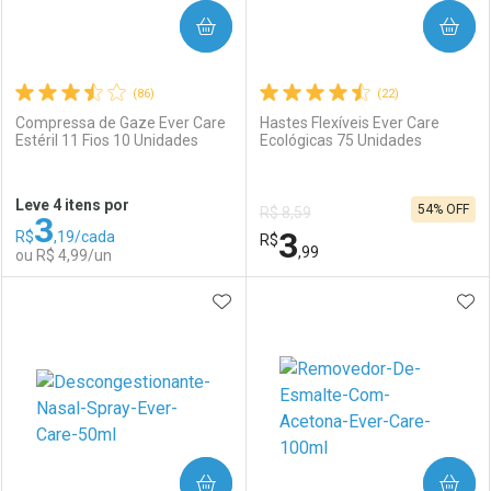
COMPRAR
COMPRAR
(86)
(22)
Compressa de Gaze Ever Care
Hastes Flexíveis Ever Care
Estéril 11 Fios 10 Unidades
Ecológicas 75 Unidades
Ativar Desconto
Ativar Desconto
Leve 4 itens por
54% OFF
R$ 8,59
3
Comprar sem Desconto
Comprar sem Desconto
3
R$
,19/cada
Comprar sem Desconto
R$
Comprar sem Desconto
Por R$ 3,59/cada
Por R$ 8,47/cada
,99
ou R$ 4,99/un
Por R$ 3,59/cada
Por R$ 8,47/cada
ADICIONAR AOS FAVORITOS
ADI
FECHAR
FECHAR
F
F
Laboratório
Por Menos
Laboratório
Por Menos
COMPRAR
COMPRAR