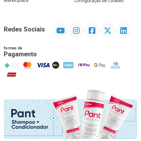
Marketplace
Configuração de Cookies
YouTube
Instagram
Facebook
Twitter
Linkedin
Redes Sociais
formas de
Pagamento
PIX
MasterCard
VISA
ELO
AMEX
NuPay
Google Pay
Diners Club
Hipercard
Promoção em Destaque