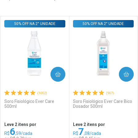
Prateleira
50% OFF NA 2° UNIDADE
50% OFF NA 2° UNIDADE
COMPRAR
COMPRAR
(1052)
(967)
Soro Fisiológico Ever Care
Soro Fisiológico Ever Care Bico
500ml
Dosador 500ml
Leve 2 itens por
Leve 2 itens por
6
7
R$
,59/cada
R$
,08/cada