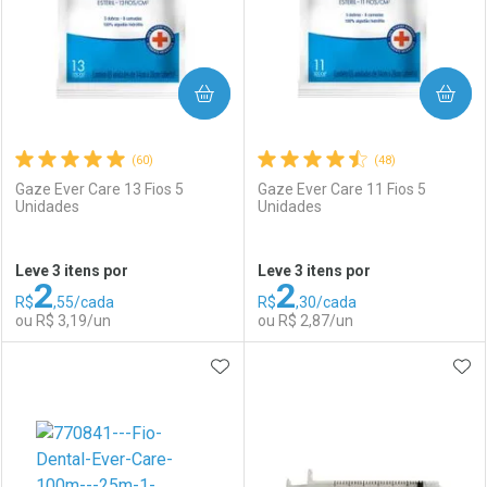
COMPRAR
COMPRAR
(60)
(48)
Gaze Ever Care 13 Fios 5
Gaze Ever Care 11 Fios 5
Unidades
Unidades
Ativar Desconto
Ativar Desconto
Leve 3 itens por
Leve 3 itens por
2
2
Comprar sem Desconto
Comprar sem Desconto
R$
,55/cada
R$
,30/cada
Comprar sem Desconto
Comprar sem Desconto
Por R$ 22,30/cada
Por R$ 79,11/cada
ou R$ 3,19/un
ou R$ 2,87/un
Por R$ 22,30/cada
Por R$ 79,11/cada
ADICIONAR AOS FAVORITOS
ADI
FECHAR
FECHAR
F
F
Laboratório
Por Menos
Laboratório
Por Menos