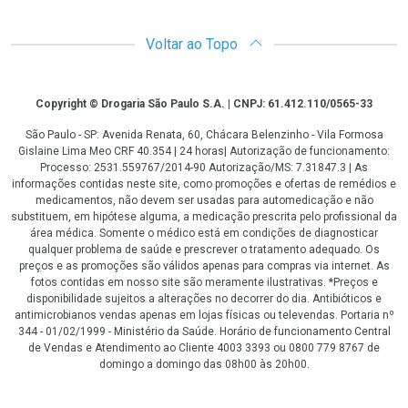
Voltar ao Topo
Copyright
Copyright © Drogaria São Paulo S.A. | CNPJ: 61.412.110/0565-33
São Paulo - SP: Avenida Renata, 60, Chácara Belenzinho - Vila Formosa
Gislaine Lima Meo CRF 40.354 | 24 horas| Autorização de funcionamento:
Processo: 2531.559767/2014-90 Autorização/MS: 7.31847.3 | As
informações contidas neste site, como promoções e ofertas de remédios e
medicamentos, não devem ser usadas para automedicação e não
substituem, em hipótese alguma, a medicação prescrita pelo profissional da
área médica. Somente o médico está em condições de diagnosticar
qualquer problema de saúde e prescrever o tratamento adequado. Os
preços e as promoções são válidos apenas para compras via internet. As
fotos contidas em nosso site são meramente ilustrativas. *Preços e
disponibilidade sujeitos a alterações no decorrer do dia. Antibióticos e
antimicrobianos vendas apenas em lojas físicas ou televendas. Portaria nº
344 - 01/02/1999 - Ministério da Saúde. Horário de funcionamento Central
de Vendas e Atendimento ao Cliente 4003 3393 ou 0800 779 8767 de
domingo a domingo das 08h00 às 20h00.
LGPD Aceite os Cookies