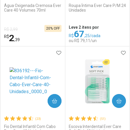
Água Oxigenada Cremosa Ever
Roupa Íntima Ever Care P/M 24
Care 40 Volumes 70ml
Unidades
Ativar Desconto
Ativar Desconto
Leve 2 itens por
20% OFF
R$ 2,99
67
Comprar sem Desconto
Comprar sem Desconto
2
R$
,25/cada
R$
Comprar sem Desconto
Comprar sem Desconto
Por R$ 3,67/cada
Por R$ 4,29/cada
,39
ou R$ 79,11/un
Por R$ 3,67/cada
Por R$ 4,29/cada
ADICIONAR AOS FAVORITOS
ADI
FECHAR
FECHAR
F
F
Laboratório
Por Menos
Laboratório
Por Menos
COMPRAR
COMPRAR
(23)
(51)
Fio Dental Infantil Com Cabo
Escova Interdental Ever Care