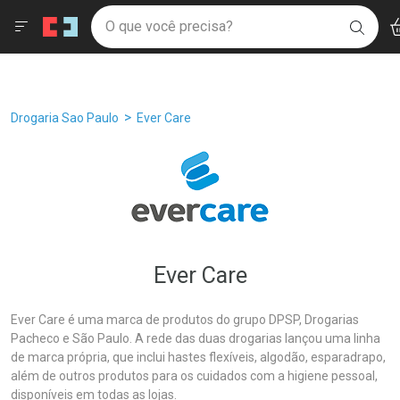
Drogaria São Paulo
Âncoras
Menu
Ac
Ir direto para a home
O que você precisa?
Filtros
Ordenar por
BUSC
Navegue pela página
Ir direto para o conteúdo
Faça a sua busca
Ir direto para a busca
Ir direto para a conta
Ir direto para a ajuda
Breadcrumb
Drogaria Sao Paulo
Ever Care
Ir direto para a notificações
Ir direto para o carrinho
Ir direto para o menu
Ever Care
Ever Care é uma marca de produtos do grupo DPSP, Drogarias
Pacheco e São Paulo. A rede das duas drogarias lançou uma linha
de marca própria, que inclui hastes flexíveis, algodão, esparadrapo,
além de outros produtos para os cuidados com a higiene pessoal,
disponíveis em todas as lojas.