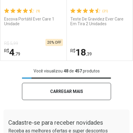
(9)
(21)
Escova Portátil Ever Care 1
Teste De Gravidez Ever Care
Unidade
Em Tira 2 Unidades
Ativar Desconto
Ativar Desconto
20% OFF
R$ 5,99
Comprar sem Desconto
Comprar sem Desconto
4
18
R$
Comprar sem Desconto
R$
Comprar sem Desconto
Por R$ 23,21/cada
Por R$ 33,27/cada
,79
,39
Por R$ 23,21/cada
Por R$ 33,27/cada
FECHAR
FECHAR
F
F
Você visualizou
48
de
457
produtos
Laboratório
Por Menos
Laboratório
Por Menos
CARREGAR MAIS
Tudo sobre a Drogaria São Paulo
Cadastre-se para receber novidades
Receba as melhores ofertas e super descontos