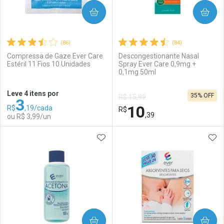
COMPRAR
COMPRAR
(86)
(84)
Compressa de Gaze Ever Care
Descongestionante Nasal
Estéril 11 Fios 10 Unidades
Spray Ever Care 0,9mg +
0,1mg 50ml
Ativar Desconto
Ativar Desconto
Leve 4 itens por
35% OFF
R$ 15,99
3
Comprar sem Desconto
Comprar sem Desconto
10
R$
,19/cada
Comprar sem Desconto
R$
Comprar sem Desconto
Por R$ 8,47/cada
Por R$ 2,87/cada
,39
ou R$ 3,99/un
Por R$ 8,47/cada
Por R$ 2,87/cada
ADICIONAR AOS FAVORITOS
ADI
FECHAR
FECHAR
F
F
Laboratório
Por Menos
Laboratório
Por Menos
COMPRAR
COMPRAR