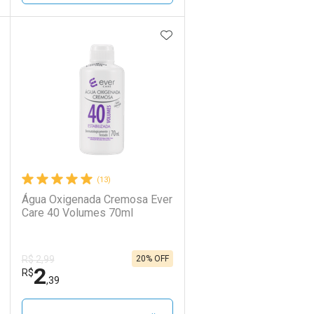
DICIONAR AOS FAVORITOS
ADICIONAR AOS FAVORIT
ECHAR
ECHAR
FECHAR
FECHAR
Laboratório
Por Menos
(13)
Água Oxigenada Cremosa Ever
Care 40 Volumes 70ml
20% OFF
R$ 2,99
2
Ativar Desconto
R$
,39