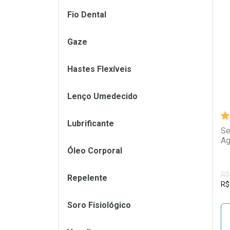
Fio Dental
L
P
Gaze
Hastes Flexíveis
Lenço Umedecido
Lubrificante
Se
Ag
Óleo Corporal
R$
Repelente
R$
Soro Fisiológico