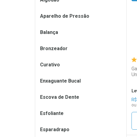
L
P
Aparelho de Pressão
Balança
Bronzeador
Curativo
Ga
Un
Enxaguante Bucal
Le
Escova de Dente
R$
ou
Esfoliante
Esparadrapo