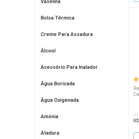
Vaselina
Bolsa Térmica
L
P
Creme Para Assadura
Álcool
Acessório Para Inalador
Água Boricada
Re
Ca
Água Oxigenada
R$
Amônia
R$
Atadura