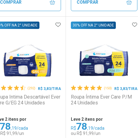
Comprar sem Desconto
Comprar sem Desconto
Comprar sem Desconto
Comprar sem Desconto
COMPRAR
COMPRAR
Por R$ 2,87/cada
Por R$ 2,87/cada
Por R$ 4,99/cada
Por R$ 4,99/cada
ADICIONAR AOS FAVORITOS
A
FECHAR
FECHAR
F
F
0% OFF NA 2° UNIDADE
30% OFF NA 2° UNIDADE
aboratório
or Menos
Laboratório
Por Menos
(292)
(150)
R$ 3,83/TIRA
R$ 3,83/TIRA
upa Intima Descartável Ever
Roupa Íntima Ever Care P/M
re G/EG 24 Unidades
24 Unidades
ve 2 itens por
Leve 2 itens por
78
78
,19/cada
R$
,19/cada
Ativar Desconto
Ativar Desconto
 R$ 91,99/un
ou R$ 91,99/un