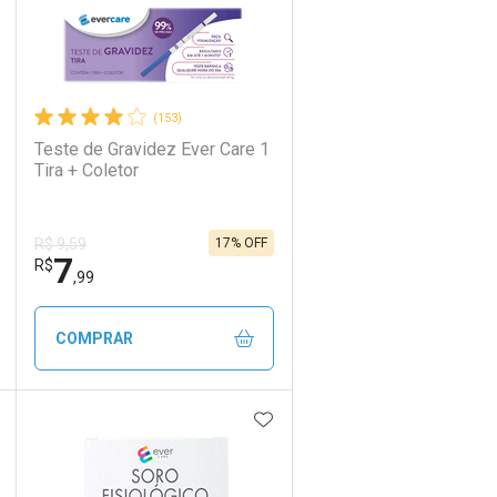
(153)
Teste de Gravidez Ever Care 1
Tira + Coletor
17% OFF
R$ 9,59
7
R$
,99
COMPRAR
DICIONAR AOS FAVORITOS
ADICIONAR AOS FAVORIT
ECHAR
ECHAR
FECHAR
FECHAR
Laboratório
Por Menos