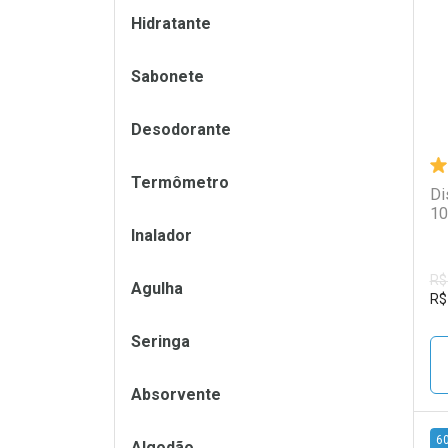
L
P
Hidratante
Sabonete
Desodorante
Termômetro
Di
10
Inalador
R$
Agulha
R$
Seringa
Absorvente
6
Algodão