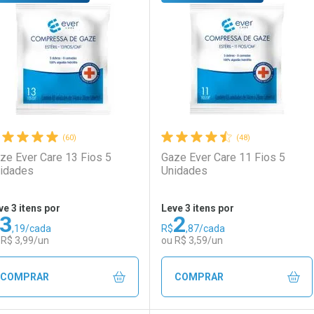
aboratório
or Menos
Laboratório
Por Menos
(60)
(48)
ze Ever Care 13 Fios 5
Gaze Ever Care 11 Fios 5
idades
Unidades
ve 3 itens por
Leve 3 itens por
3
2
,19/cada
R$
,87/cada
Ativar Desconto
Ativar Desconto
 R$ 3,99/un
ou R$ 3,59/un
Comprar sem Desconto
Comprar sem Desconto
Comprar sem Desconto
Comprar sem Desconto
COMPRAR
COMPRAR
Por R$ 13,99/cada
Por R$ 13,99/cada
Por R$ 3,19/cada
Por R$ 3,19/cada