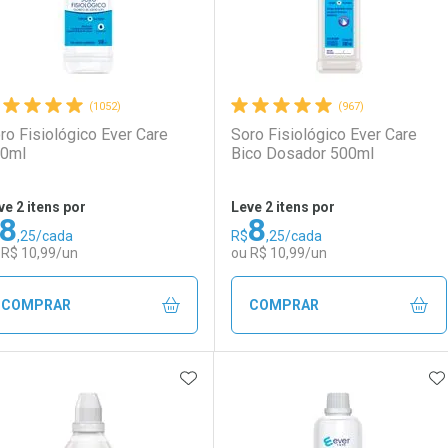
(1052)
(967)
ro Fisiológico Ever Care
Soro Fisiológico Ever Care
0ml
Bico Dosador 500ml
ve 2 itens por
Leve 2 itens por
8
8
,25/cada
R$
,25/cada
 R$ 10,99/un
ou R$ 10,99/un
COMPRAR
COMPRAR
ADICIONAR AOS FAVORITOS
A
FECHAR
FECHAR
F
F
aboratório
or Menos
Laboratório
Por Menos