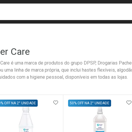
busca
isa?
er Care
 Care é uma marca de produtos do grupo DPSP, Drogarias Pachec
ou uma linha de marca própria, que inclui hastes flexíveis, algod
uidados com a higiene pessoal, disponíveis em todas as lojas.
ateleira
ADICIONAR AOS FAVORITOS
A
0% OFF NA 2° UNIDADE
50% OFF NA 2° UNIDADE