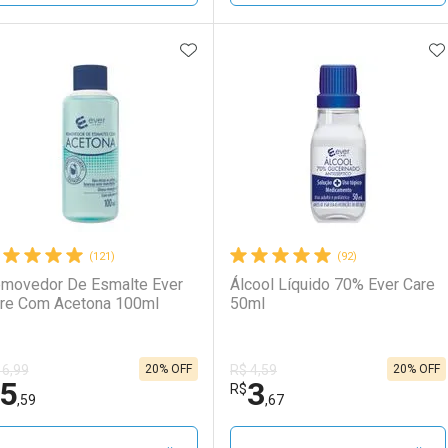
ADICIONAR AOS FAVORITOS
A
FECHAR
FECHAR
F
F
aboratório
or Menos
Laboratório
Por Menos
(121)
(92)
movedor De Esmalte Ever
Álcool Líquido 70% Ever Care
re Com Acetona 100ml
50ml
20% OFF
20% OFF
 6,99
R$ 4,59
Comprar 4 unidades
5
3
Ativar Desconto
Ativar Desconto
R$
Por R$ 3,19/cada
,59
,67