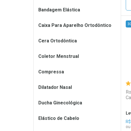
Bandagem Elástica
3
Caixa Para Aparelho Ortodôntico
L
P
Cera Ortodôntica
Coletor Menstrual
Compressa
Dilatador Nasal
Ro
Ca
Ducha Ginecológica
Le
Elástico de Cabelo
R$
ou