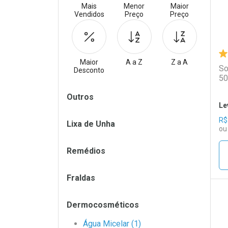
Mais
Menor
Maior
Vendidos
Preço
Preço
Maior
A a Z
Z a A
So
Desconto
50
Filtros
Outros
Le
R$
Lixa de Unha
ou
Remédios
Fraldas
Dermocosméticos
L
P
Água Micelar (1)