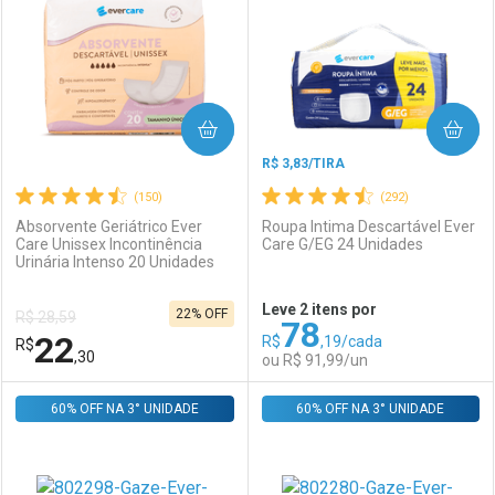
Laboratório
Por Menos
Laboratório
Por Menos
COMPRAR
COMPRAR
R$ 3,83/TIRA
(150)
(292)
Absorvente Geriátrico Ever
Roupa Intima Descartável Ever
Care Unissex Incontinência
Care G/EG 24 Unidades
Urinária Intenso 20 Unidades
Ativar Desconto
Ativar Desconto
Leve 2 itens por
22% OFF
R$ 28,59
78
Comprar sem Desconto
Comprar sem Desconto
22
R$
,19/cada
R$
Comprar sem Desconto
Comprar sem Desconto
Por R$ 13,99/cada
Por R$ 3,19/cada
,30
ou R$ 91,99/un
Por R$ 13,99/cada
Por R$ 3,19/cada
60% OFF NA 3° UNIDADE
FECHAR
FECHAR
60% OFF NA 3° UNIDADE
F
F
Laboratório
Por Menos
Laboratório
Por Menos