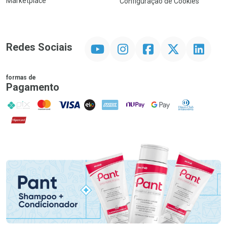
Marketplace
Configuração de Cookies
YouTube
Instagram
Facebook
Twitter
Linkedin
Redes Sociais
formas de
Pagamento
PIX
MasterCard
VISA
ELO
AMEX
NuPay
Google Pay
Diners Club
Hipercard
Promoção em Destaque