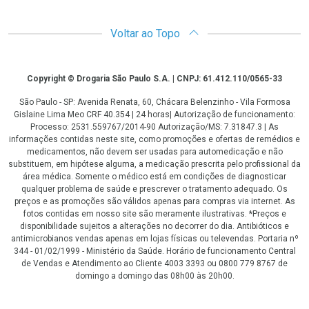
Voltar ao Topo
Copyright
Copyright © Drogaria São Paulo S.A. | CNPJ: 61.412.110/0565-33
São Paulo - SP: Avenida Renata, 60, Chácara Belenzinho - Vila Formosa
Gislaine Lima Meo CRF 40.354 | 24 horas| Autorização de funcionamento:
Processo: 2531.559767/2014-90 Autorização/MS: 7.31847.3 | As
informações contidas neste site, como promoções e ofertas de remédios e
medicamentos, não devem ser usadas para automedicação e não
substituem, em hipótese alguma, a medicação prescrita pelo profissional da
área médica. Somente o médico está em condições de diagnosticar
qualquer problema de saúde e prescrever o tratamento adequado. Os
preços e as promoções são válidos apenas para compras via internet. As
fotos contidas em nosso site são meramente ilustrativas. *Preços e
disponibilidade sujeitos a alterações no decorrer do dia. Antibióticos e
antimicrobianos vendas apenas em lojas físicas ou televendas. Portaria nº
344 - 01/02/1999 - Ministério da Saúde. Horário de funcionamento Central
de Vendas e Atendimento ao Cliente 4003 3393 ou 0800 779 8767 de
domingo a domingo das 08h00 às 20h00.
LGPD Aceite os Cookies