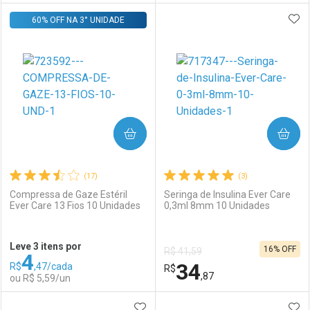
ADI
60% OFF NA 3° UNIDADE
FECHAR
FECHAR
F
F
Laboratório
Por Menos
Laboratório
Por Menos
COMPRAR
COMPRAR
(17)
(3)
Compressa de Gaze Estéril
Seringa de Insulina Ever Care
Ever Care 13 Fios 10 Unidades
0,3ml 8mm 10 Unidades
Ativar Desconto
Ativar Desconto
Leve 3 itens por
16% OFF
R$ 41,59
4
Comprar sem Desconto
Comprar sem Desconto
34
R$
,47/cada
Comprar sem Desconto
R$
Comprar sem Desconto
Por R$ 15,47/cada
Por R$ 9,97/cada
,87
ou R$ 5,59/un
Por R$ 15,47/cada
Por R$ 9,97/cada
ADICIONAR AOS FAVORITOS
ADI
FECHAR
FECHAR
F
F