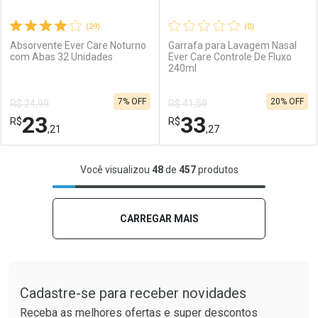
(29)
(0)
Absorvente Ever Care Noturno
Garrafa para Lavagem Nasal
com Abas 32 Unidades
Ever Care Controle De Fluxo
240ml
Ativar Desconto
Ativar Desconto
7% OFF
20% OFF
R$ 24,99
R$ 41,59
Comprar sem Desconto
Comprar sem Desconto
23
33
R$
Comprar sem Desconto
R$
Comprar sem Desconto
Por R$ 2,57/cada
Por R$ 2,39/cada
,21
,27
Por R$ 2,57/cada
Por R$ 2,39/cada
FECHAR
FECHAR
F
F
Você visualizou
48
de
457
produtos
Laboratório
Por Menos
Laboratório
Por Menos
CARREGAR MAIS
Tudo sobre a Drogaria São Paulo
Cadastre-se para receber novidades
Receba as melhores ofertas e super descontos