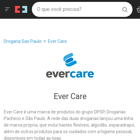
Drogaria São Paulo
Âncoras
Menu
Ac
Ir direto para a home
O que você precisa?
Filtros
Ordenar por
BUSC
Navegue pela página
Ir direto para o conteúdo
Faça a sua busca
Ir direto para a busca
Ir direto para a conta
Ir direto para a ajuda
Breadcrumb
Drogaria Sao Paulo
Ever Care
Ir direto para a notificações
Ir direto para o carrinho
Ir direto para o menu
Ever Care
Ever Care é uma marca de produtos do grupo DPSP, Drogarias
Pacheco e São Paulo. A rede das duas drogarias lançou uma linha
de marca própria, que inclui hastes flexíveis, algodão, esparadrapo,
além de outros produtos para os cuidados com a higiene pessoal,
disponíveis em todas as lojas.