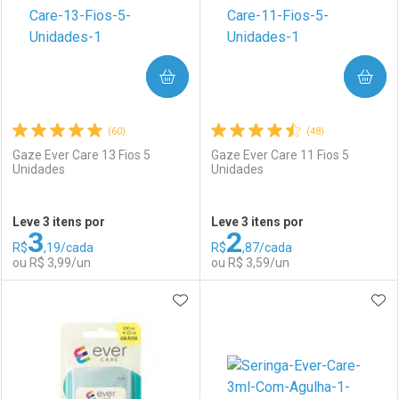
COMPRAR
COMPRAR
(60)
(48)
Gaze Ever Care 13 Fios 5
Gaze Ever Care 11 Fios 5
Unidades
Unidades
Ativar Desconto
Ativar Desconto
Leve 3 itens por
Leve 3 itens por
3
2
Comprar sem Desconto
Comprar sem Desconto
R$
,19/cada
R$
,87/cada
Comprar sem Desconto
Comprar sem Desconto
Por R$ 22,30/cada
Por R$ 91,99/cada
ou R$ 3,99/un
ou R$ 3,59/un
Por R$ 22,30/cada
Por R$ 91,99/cada
ADICIONAR AOS FAVORITOS
ADI
FECHAR
FECHAR
F
F
Laboratório
Por Menos
Laboratório
Por Menos