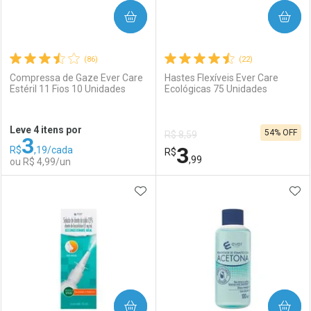
COMPRAR
COMPRAR
(86)
(22)
Compressa de Gaze Ever Care
Hastes Flexíveis Ever Care
Estéril 11 Fios 10 Unidades
Ecológicas 75 Unidades
Ativar Desconto
Ativar Desconto
Leve 4 itens por
54% OFF
R$ 8,59
3
Comprar sem Desconto
Comprar sem Desconto
3
R$
,19/cada
Comprar sem Desconto
R$
Comprar sem Desconto
Por R$ 8,47/cada
Por R$ 2,87/cada
,99
ou R$ 4,99/un
Por R$ 8,47/cada
Por R$ 2,87/cada
ADICIONAR AOS FAVORITOS
ADI
FECHAR
FECHAR
F
F
Laboratório
Por Menos
Laboratório
Por Menos
COMPRAR
COMPRAR