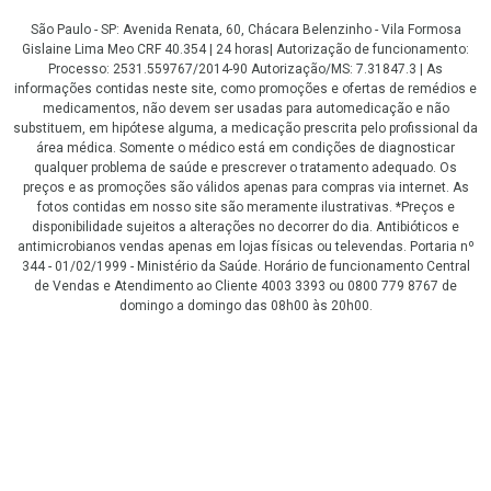
São Paulo - SP: Avenida Renata, 60, Chácara Belenzinho - Vila Formosa
Gislaine Lima Meo CRF 40.354 | 24 horas| Autorização de funcionamento:
Processo: 2531.559767/2014-90 Autorização/MS: 7.31847.3 | As
informações contidas neste site, como promoções e ofertas de remédios e
medicamentos, não devem ser usadas para automedicação e não
substituem, em hipótese alguma, a medicação prescrita pelo profissional da
área médica. Somente o médico está em condições de diagnosticar
qualquer problema de saúde e prescrever o tratamento adequado. Os
preços e as promoções são válidos apenas para compras via internet. As
fotos contidas em nosso site são meramente ilustrativas. *Preços e
disponibilidade sujeitos a alterações no decorrer do dia. Antibióticos e
antimicrobianos vendas apenas em lojas físicas ou televendas. Portaria nº
344 - 01/02/1999 - Ministério da Saúde. Horário de funcionamento Central
de Vendas e Atendimento ao Cliente 4003 3393 ou 0800 779 8767 de
domingo a domingo das 08h00 às 20h00.
LGPD Aceite os Cookies