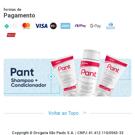
formas de
Pagamento
PIX
MasterCard
VISA
ELO
AMEX
NuPay
Google Pay
Diners Club
Hipercard
Promoção em Destaque
Voltar ao Topo
Copyright
Copyright © Drogaria São Paulo S.A. | CNPJ: 61.412.110/0565-33