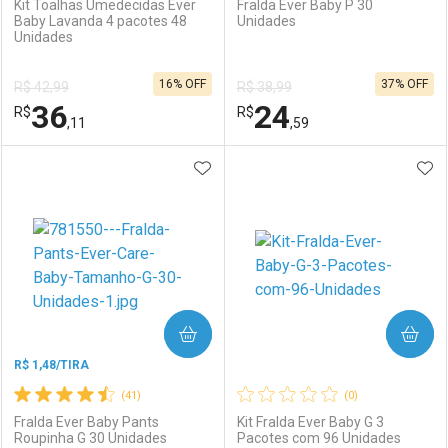
Kit Toalhas Umedecidas Ever
Fralda Ever Baby P 30
Baby Lavanda 4 pacotes 48
Unidades
Unidades
Ativar Desconto
Ativar Desconto
16% OFF
37% OFF
R$ 42,99
R$ 38,99
Comprar sem Desconto
Comprar sem Desconto
36
24
R$
Comprar sem Desconto
R$
Comprar sem Desconto
Por R$ 29,59/cada
Por R$ 7,19/cada
,11
,59
Por R$ 29,59/cada
Por R$ 7,19/cada
ADICIONAR AOS FAVORITOS
ADI
FECHAR
FECHAR
F
F
Laboratório
Por Menos
Laboratório
Por Menos
COMPRAR
COMPRAR
R$ 1,48/TIRA
(41)
(0)
Fralda Ever Baby Pants
Kit Fralda Ever Baby G 3
Roupinha G 30 Unidades
Pacotes com 96 Unidades