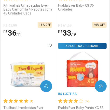
Kit Toalhas Umedecidas Ever
Fralda Ever Baby XG 36
Baby Camomila 4 Pacotes com
Unidades
48 Unidades Cada
Ativar Desconto
Ativar Desconto
16% OFF
46% OFF
R$ 42,99
R$ 61,59
Comprar sem Desconto
Comprar sem Desconto
36
33
R$
Comprar sem Desconto
R$
Comprar sem Desconto
Por R$ 8,06/cada
Por R$ 14,39/cada
,11
,19
Por R$ 8,06/cada
Por R$ 14,39/cada
ADICIONAR AOS FAVORITOS
FECHAR
FECHAR
50% OFF NA 2° UNIDADE
F
F
Laboratório
Por Menos
Laboratório
Por Menos
COMPRAR
COMPRAR
R$ 1,37/TIRA
(1)
(14)
Toalhas Umedecidas Ever
Fralda Ever Baby Pants XG 58