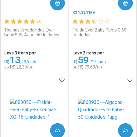
COMPRAR
COMPRAR
R$ 1,33/TIRA
(3)
(7)
Toalhas Umedecidas Ever
Fralda Ever Baby Pants G 60
Baby 99% Água 96 Unidades
Unidades
Ativar Desconto
Ativar Desconto
Leve 3 itens por
Leve 2 itens por
13
59
Comprar sem Desconto
Comprar sem Desconto
R$
,43/cada
R$
,72/cada
Comprar sem Desconto
Comprar sem Desconto
Por R$ 242,70/cada
Por R$ 18,99/cada
ou R$ 22,39/un
ou R$ 79,63/un
Por R$ 242,70/cada
Por R$ 18,99/cada
ADICIONAR AOS FAVORITOS
ADI
FECHAR
FECHAR
F
F
Laboratório
Por Menos
Laboratório
Por Menos
COMPRAR
COMPRAR