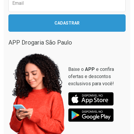
Comprar sem Desconto
Comprar sem Desconto
Email
Comprar sem Desconto
Comprar sem Desconto
Por R$ 17,59/cada
Por R$ 22,39/cada
Por R$ 17,59/cada
Por R$ 22,39/cada
CADASTRAR
APP Drogaria São Paulo
Baixe o
APP
e confira
ofertas e descontos
exclusivos para você!