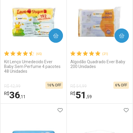
COMPRAR
COMPRAR
(65)
(21)
Kit Lenço Umedecido Ever
Algodão Quadrado Ever Baby
Baby Sem Perfume 4 pacotes
200 Unidades
48 Unidades
16% OFF
6% OFF
R$ 42,99
R$ 54,99
36
51
R$
R$
,11
,59
ADICIONAR AOS FAVORITOS
ADI
FECHAR
FECHAR
F
F
Laboratório
Por Menos
Laboratório
Por Menos