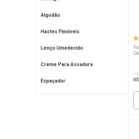
Algodão
Hastes Flexíveis
Fr
Lenço Umedecido
Un
Creme Para Assadura
R$
R$
Espaçador
L
P