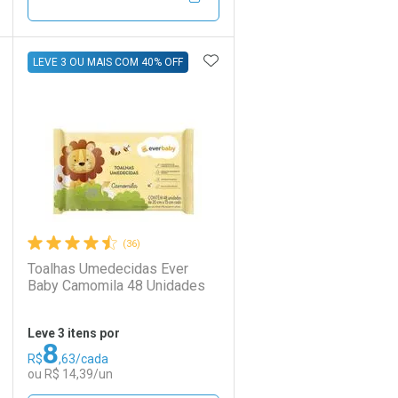
Por R$ 37,27/cada
Por R$ 37,27/cada
DICIONAR AOS FAVORITOS
ADICIONAR AOS FAVORIT
ECHAR
ECHAR
FECHAR
FECHAR
LEVE 3 OU MAIS COM 40% OFF
Laboratório
Por Menos
(36)
Toalhas Umedecidas Ever
Baby Camomila 48 Unidades
Leve 3 itens por
8
R$
,63/cada
Ativar Desconto
ou R$ 14,39/un