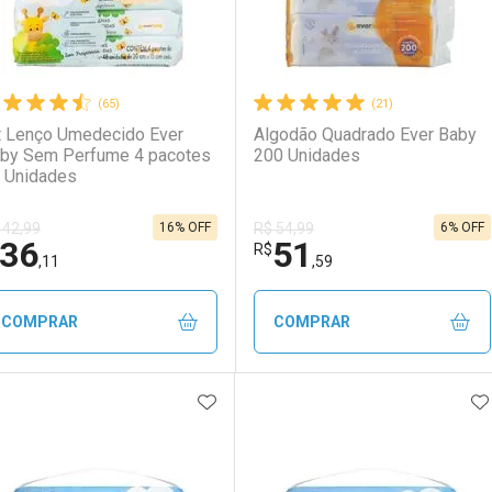
(65)
(21)
t Lenço Umedecido Ever
Algodão Quadrado Ever Baby
by Sem Perfume 4 pacotes
200 Unidades
 Unidades
16% OFF
6% OFF
 42,99
R$ 54,99
36
51
R$
,11
,59
COMPRAR
COMPRAR
ADICIONAR AOS FAVORITOS
A
FECHAR
FECHAR
F
F
aboratório
or Menos
Laboratório
Por Menos