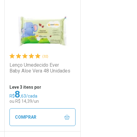
Laboratório
Por Menos
(32)
Lenço Umedecido Ever
Baby Aloe Vera 48 Unidades
Leve 3 itens por
8
R$
,63/cada
Ativar Desconto
ou R$ 14,39/un
Comprar sem Desconto
Comprar sem Desconto
COMPRAR
Por R$ 15,99/cada
Por R$ 15,99/cada