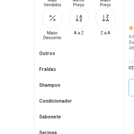
Mais
Menor
Maior
Vendidos
Preço
Preço
Maior
A a Z
Z a A
Ki
Desconto
Ba
48
Filtros
Outros
R$
R$
Fraldas
Shampoo
Condicionador
Sabonete
L
P
Seringa