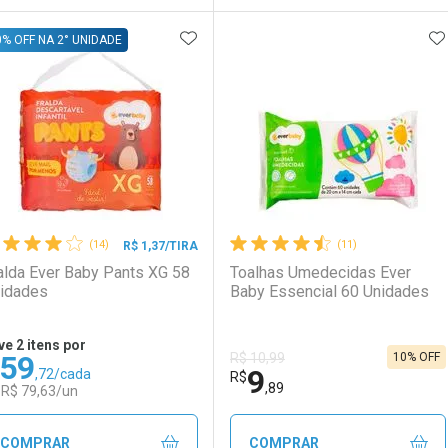
ADICIONAR AOS FAVORITOS
A
FECHAR
FECHAR
F
F
0% OFF NA 2° UNIDADE
aboratório
or Menos
Laboratório
Por Menos
(14)
(11)
R$ 1,37/TIRA
alda Ever Baby Pants XG 58
Toalhas Umedecidas Ever
idades
Baby Essencial 60 Unidades
ve 2 itens por
59
10% OFF
R$ 10,99
9
,72/cada
Ativar Desconto
Ativar Desconto
R$
,89
 R$ 79,63/un
Comprar sem Desconto
Comprar sem Desconto
Comprar sem Desconto
Comprar sem Desconto
COMPRAR
COMPRAR