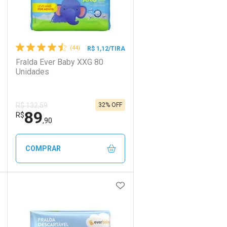
(44)
R$ 1,12/TIRA
Fralda Ever Baby XXG 80
Unidades
32% OFF
R$ 132,59
89
R$
,90
COMPRAR
DICIONAR AOS FAVORITOS
ADICIONAR AOS FAVORIT
ECHAR
ECHAR
FECHAR
FECHAR
Laboratório
Por Menos