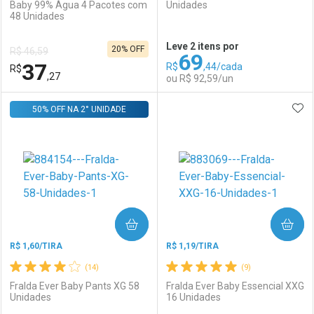
Baby 99% Água 4 Pacotes com
Unidades
48 Unidades
Ativar Desconto
Ativar Desconto
Leve 2 itens por
20% OFF
R$ 46,59
69
Comprar sem Desconto
Comprar sem Desconto
37
R$
,44/cada
R$
Comprar sem Desconto
Comprar sem Desconto
Por R$ 36,11/cada
Por R$ 39,99/cada
,27
ou R$ 92,59/un
Por R$ 36,11/cada
Por R$ 39,99/cada
ADI
50% OFF NA 2° UNIDADE
FECHAR
FECHAR
F
F
Laboratório
Por Menos
Laboratório
Por Menos
COMPRAR
COMPRAR
R$ 1,60/TIRA
R$ 1,19/TIRA
(14)
(9)
Fralda Ever Baby Pants XG 58
Fralda Ever Baby Essencial XXG
Unidades
16 Unidades