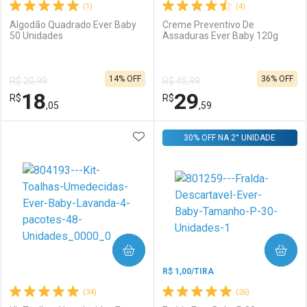
(1)
(4)
Algodão Quadrado Ever Baby
Creme Preventivo De
50 Unidades
Assaduras Ever Baby 120g
Ativar Desconto
Ativar Desconto
14% OFF
36% OFF
R$ 20,99
R$ 45,99
Comprar sem Desconto
Comprar sem Desconto
18
29
R$
Comprar sem Desconto
R$
Comprar sem Desconto
Por R$ 92,59/cada
Por R$ 18,99/cada
,05
,59
Por R$ 92,59/cada
Por R$ 18,99/cada
ADICIONAR AOS FAVORITOS
FECHAR
FECHAR
30% OFF NA 2° UNIDADE
F
F
Laboratório
Por Menos
Laboratório
Por Menos
COMPRAR
COMPRAR
R$ 1,00/TIRA
(34)
(26)