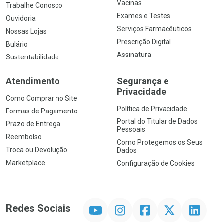
Vacinas
Trabalhe Conosco
Exames e Testes
Ouvidoria
Serviços Farmacêuticos
Nossas Lojas
Prescrição Digital
Bulário
Assinatura
Sustentabilidade
Atendimento
Segurança e
Privacidade
Como Comprar no Site
Política de Privacidade
Formas de Pagamento
Portal do Titular de Dados
Prazo de Entrega
Pessoais
Reembolso
Como Protegemos os Seus
Troca ou Devolução
Dados
Marketplace
Configuração de Cookies
YouTube
Instagram
Facebook
Twitter
Linkedin
Redes Sociais