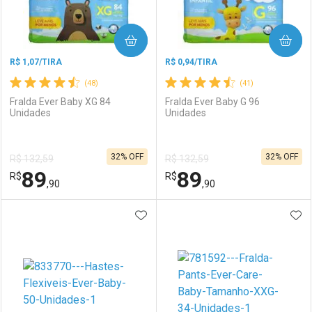
COMPRAR
COMPRAR
R$ 1,07/TIRA
R$ 0,94/TIRA
(48)
(41)
Fralda Ever Baby XG 84
Fralda Ever Baby G 96
Unidades
Unidades
Ativar Desconto
Ativar Desconto
32% OFF
32% OFF
R$ 132,59
R$ 132,59
Comprar sem Desconto
Comprar sem Desconto
89
89
R$
Comprar sem Desconto
R$
Comprar sem Desconto
Por R$ 19,99/cada
Por R$ 89,90/cada
,90
,90
Por R$ 19,99/cada
Por R$ 89,90/cada
ADICIONAR AOS FAVORITOS
ADI
FECHAR
FECHAR
F
F
Laboratório
Por Menos
Laboratório
Por Menos