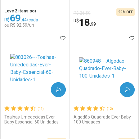
Ativar Desconto
Ativar Desconto
Leve 2 itens por
29% OFF
R$ 26,59
69
Comprar sem Desconto
Comprar sem Desconto
18
R$
,44/cada
Comprar sem Desconto
R$
Comprar sem Desconto
Por R$ 37,27/cada
Por R$ 92,59/cada
,99
ou R$ 92,59/un
Por R$ 37,27/cada
Por R$ 92,59/cada
ADICIONAR AOS FAVORITOS
ADI
FECHAR
FECHAR
F
F
Laboratório
Por Menos
Laboratório
Por Menos
COMPRAR
COMPRAR
(11)
(12)
Toalhas Umedecidas Ever
Algodão Quadrado Ever Baby
Baby Essencial 60 Unidades
100 Unidades
Ativar Desconto
Ativar Desconto