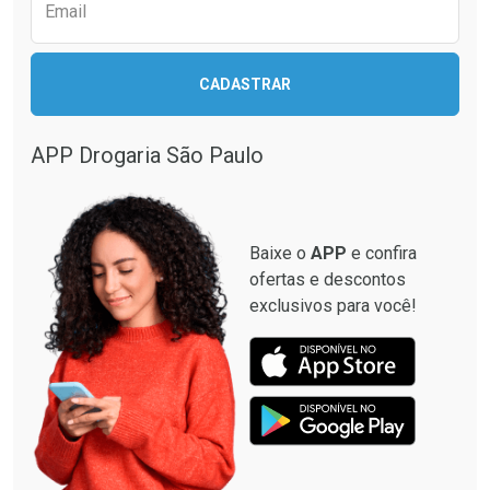
Comprar sem Desconto
Comprar sem Desconto
Email
Comprar sem Desconto
Comprar sem Desconto
Por R$ 17,59/cada
Por R$ 27,99/cada
Por R$ 17,59/cada
Por R$ 27,99/cada
CADASTRAR
APP Drogaria São Paulo
Baixe o
APP
e confira
ofertas e descontos
exclusivos para você!