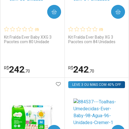
COMPRAR
COMPRAR
(0)
(0)
Kit Fralda Ever Baby XXG 3
Kit Fralda Ever Baby XG 3
Pacotes com 80 Unidade
Pacotes com 84 Unidades
Ativar Desconto
Ativar Desconto
Comprar sem Desconto
Comprar sem Desconto
242
242
R$
Comprar sem Desconto
R$
Comprar sem Desconto
Por R$ 39,99/cada
Por R$ 51,59/cada
,70
,70
Por R$ 39,99/cada
Por R$ 51,59/cada
ADICIONAR AOS FAVORITOS
FECHAR
FECHAR
LEVE 3 OU MAIS COM 40% OFF
F
F
Laboratório
Por Menos
Laboratório
Por Menos