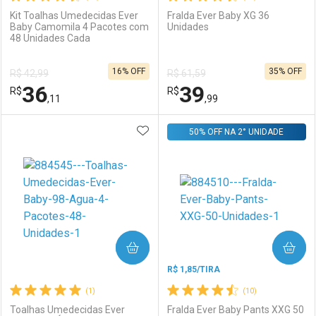
Kit Toalhas Umedecidas Ever
Fralda Ever Baby XG 36
Baby Camomila 4 Pacotes com
Unidades
48 Unidades Cada
Ativar Desconto
Ativar Desconto
16% OFF
35% OFF
R$ 42,99
R$ 61,59
Comprar sem Desconto
Comprar sem Desconto
36
39
R$
Comprar sem Desconto
R$
Comprar sem Desconto
Por R$ 10,07/cada
Por R$ 15,99/cada
,11
,99
Por R$ 10,07/cada
Por R$ 15,99/cada
ADICIONAR AOS FAVORITOS
FECHAR
FECHAR
50% OFF NA 2° UNIDADE
F
F
Laboratório
Por Menos
Laboratório
Por Menos
COMPRAR
COMPRAR
R$ 1,85/TIRA
(1)
(10)
Toalhas Umedecidas Ever
Fralda Ever Baby Pants XXG 50