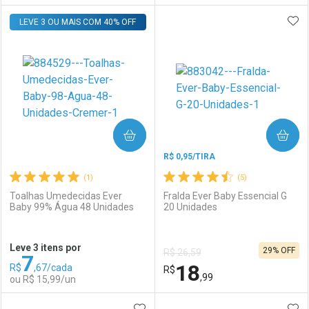
ADI
LEVE 3 OU MAIS COM 40% OFF
FECHAR
FECHAR
F
F
Laboratório
Por Menos
Laboratório
Por Menos
COMPRAR
COMPRAR
R$ 0,95/TIRA
(1)
(5)
Toalhas Umedecidas Ever
Fralda Ever Baby Essencial G
Baby 99% Água 48 Unidades
20 Unidades
Ativar Desconto
Ativar Desconto
Leve 3 itens por
29% OFF
R$ 26,59
7
Comprar sem Desconto
Comprar sem Desconto
18
R$
,67/cada
Comprar sem Desconto
R$
Comprar sem Desconto
Por R$ 39,99/cada
Por R$ 39,99/cada
,99
ou R$ 15,99/un
Por R$ 39,99/cada
Por R$ 39,99/cada
ADICIONAR AOS FAVORITOS
ADI