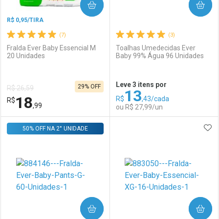
COMPRAR
COMPRAR
R$ 0,95/TIRA
(7)
(3)
Fralda Ever Baby Essencial M
Toalhas Umedecidas Ever
20 Unidades
Baby 99% Água 96 Unidades
Ativar Desconto
Ativar Desconto
Leve 3 itens por
29% OFF
R$ 26,59
13
Comprar sem Desconto
Comprar sem Desconto
18
R$
,43/cada
R$
Comprar sem Desconto
Comprar sem Desconto
Por R$ 242,70/cada
Por R$ 242,70/cada
,99
ou R$ 27,99/un
Por R$ 242,70/cada
Por R$ 242,70/cada
ADI
50% OFF NA 2° UNIDADE
FECHAR
FECHAR
F
F
Laboratório
Por Menos
Laboratório
Por Menos
COMPRAR
COMPRAR