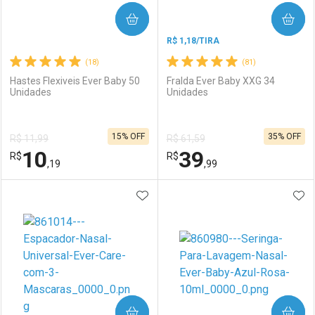
COMPRAR
COMPRAR
R$ 1,18/TIRA
(18)
(81)
Hastes Flexiveis Ever Baby 50
Fralda Ever Baby XXG 34
Unidades
Unidades
Ativar Desconto
Ativar Desconto
15% OFF
35% OFF
R$ 11,99
R$ 61,59
Comprar sem Desconto
Comprar sem Desconto
10
39
R$
Comprar sem Desconto
R$
Comprar sem Desconto
Por R$ 89,90/cada
Por R$ 89,90/cada
,19
,99
Por R$ 89,90/cada
Por R$ 89,90/cada
ADICIONAR AOS FAVORITOS
ADI
FECHAR
FECHAR
F
F
Laboratório
Por Menos
Laboratório
Por Menos
COMPRAR
COMPRAR