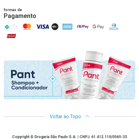
formas de
Pagamento
PIX
MasterCard
VISA
ELO
AMEX
NuPay
Google Pay
Diners Club
Hipercard
Promoção em Destaque
Voltar ao Topo
Copyright
Copyright © Drogaria São Paulo S.A. | CNPJ: 61.412.110/0565-33