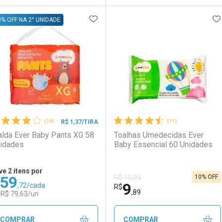
ADICIONAR AOS FAVORITOS
A
FECHAR
FECHAR
F
F
0% OFF NA 2° UNIDADE
aboratório
or Menos
Laboratório
Por Menos
(14)
(11)
R$ 1,37/TIRA
alda Ever Baby Pants XG 58
Toalhas Umedecidas Ever
idades
Baby Essencial 60 Unidades
ve 2 itens por
59
10% OFF
R$ 10,99
9
,72/cada
Ativar Desconto
Ativar Desconto
R$
,89
 R$ 79,63/un
Comprar sem Desconto
Comprar sem Desconto
Comprar sem Desconto
Comprar sem Desconto
COMPRAR
COMPRAR