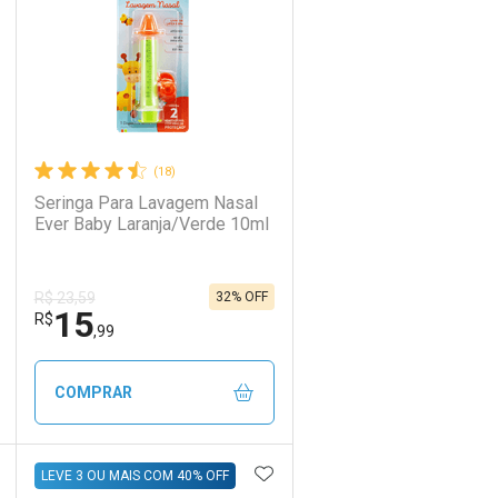
(18)
Seringa Para Lavagem Nasal
Ever Baby Laranja/Verde 10ml
32% OFF
R$ 23,59
15
Ativar Desconto
R$
,99
Comprar sem Desconto
Comprar sem Desconto
COMPRAR
Por R$ 8,76/cada
Por R$ 8,76/cada
DICIONAR AOS FAVORITOS
ADICIONAR AOS FAVORIT
ECHAR
ECHAR
FECHAR
FECHAR
LEVE 3 OU MAIS COM 40% OFF