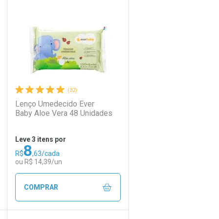
Laboratório
Por Menos
(32)
Lenço Umedecido Ever
Baby Aloe Vera 48 Unidades
Leve 3 itens por
8
R$
,63/cada
Ativar Desconto
ou R$ 14,39/un
Comprar sem Desconto
Comprar sem Desconto
COMPRAR
Por R$ 15,99/cada
Por R$ 15,99/cada