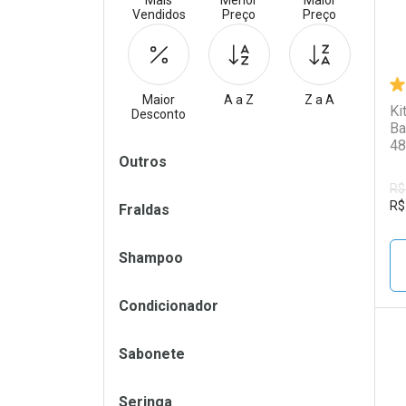
Mais
Menor
Maior
Vendidos
Preço
Preço
Maior
A a Z
Z a A
Ki
Desconto
Ba
48
Filtros
Outros
R$
R$
Fraldas
Shampoo
Condicionador
Sabonete
L
P
Seringa