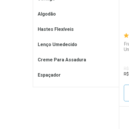
Algodão
Hastes Flexíveis
Fr
Lenço Umedecido
Un
Creme Para Assadura
R$
R$
Espaçador
L
P