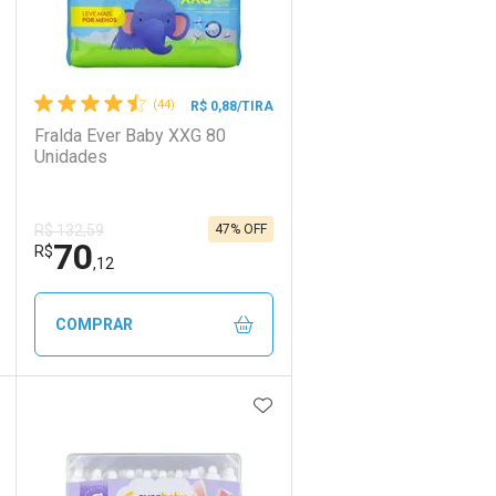
(44)
R$ 0,88/TIRA
Fralda Ever Baby XXG 80
Unidades
47% OFF
R$ 132,59
70
R$
,12
COMPRAR
DICIONAR AOS FAVORITOS
ADICIONAR AOS FAVORIT
ECHAR
ECHAR
FECHAR
FECHAR
Laboratório
Por Menos