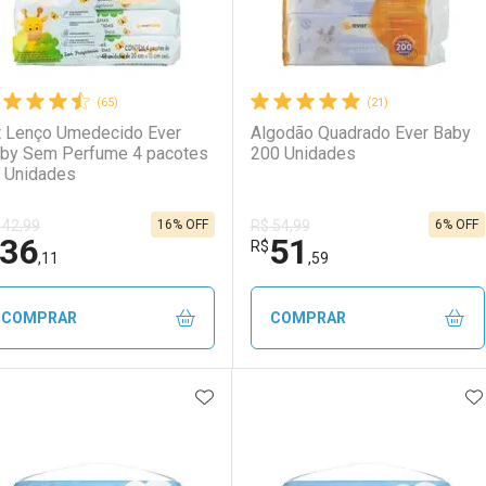
(65)
(21)
t Lenço Umedecido Ever
Algodão Quadrado Ever Baby
by Sem Perfume 4 pacotes
200 Unidades
 Unidades
16% OFF
6% OFF
 42,99
R$ 54,99
36
51
R$
,11
,59
COMPRAR
COMPRAR
ADICIONAR AOS FAVORITOS
A
FECHAR
FECHAR
F
F
aboratório
or Menos
Laboratório
Por Menos