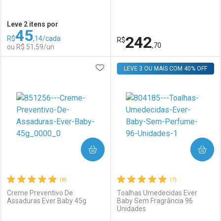
Ativar Desconto
Ativar Desconto
Leve 2 itens por
45
Comprar sem Desconto
Comprar sem Desconto
242
R$
,14/cada
Comprar sem Desconto
R$
Comprar sem Desconto
Por R$ 36,11/cada
Por R$ 29,99/cada
,70
ou R$ 51,59/un
Por R$ 36,11/cada
Por R$ 29,99/cada
ADICIONAR AOS FAVORITOS
FECHAR
FECHAR
LEVE 3 OU MAIS COM 40% OFF
F
F
Laboratório
Por Menos
Laboratório
Por Menos
COMPRAR
COMPRAR
(8)
(7)
Creme Preventivo De
Toalhas Umedecidas Ever
Assaduras Ever Baby 45g
Baby Sem Fragrância 96
Unidades
Ativar Desconto
Ativar Desconto