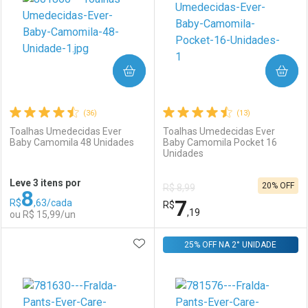
COMPRAR
COMPRAR
(36)
(13)
Toalhas Umedecidas Ever
Toalhas Umedecidas Ever
Baby Camomila 48 Unidades
Baby Camomila Pocket 16
Unidades
Ativar Desconto
Ativar Desconto
Leve 3 itens por
20% OFF
R$ 8,99
8
Comprar sem Desconto
Comprar sem Desconto
7
R$
,63/cada
Comprar sem Desconto
R$
Comprar sem Desconto
Por R$ 7,19/cada
Por R$ 15,99/cada
,19
ou R$ 15,99/un
Por R$ 7,19/cada
Por R$ 15,99/cada
ADICIONAR AOS FAVORITOS
FECHAR
FECHAR
25% OFF NA 2° UNIDADE
F
F
Laboratório
Por Menos
Laboratório
Por Menos