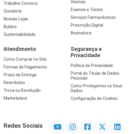
Vacinas
Trabalhe Conosco
Exames e Testes
Ouvidoria
Serviços Farmacêuticos
Nossas Lojas
Prescrição Digital
Bulário
Assinatura
Sustentabilidade
Atendimento
Segurança e
Privacidade
Como Comprar no Site
Política de Privacidade
Formas de Pagamento
Portal do Titular de Dados
Prazo de Entrega
Pessoais
Reembolso
Como Protegemos os Seus
Troca ou Devolução
Dados
Marketplace
Configuração de Cookies
YouTube
Instagram
Facebook
Twitter
Linkedin
Redes Sociais