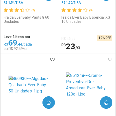
R$ 1,54/TIRA
R$ 1,50/TIRA
(7)
(5)
Fralda Ever Baby Pants G 60
Fralda Ever Baby Essencial XG
Unidades
16 Unidades
Ativar Desconto
Ativar Desconto
Leve 2 itens por
10% OFF
R$ 26,59
69
Comprar sem Desconto
Comprar sem Desconto
23
R$
,44/cada
Comprar sem Desconto
R$
Comprar sem Desconto
Por R$ 23,93/cada
Por R$ 27,99/cada
,93
ou R$ 92,59/un
Por R$ 23,93/cada
Por R$ 27,99/cada
ADICIONAR AOS FAVORITOS
ADI
FECHAR
FECHAR
F
F
Laboratório
Por Menos
Laboratório
Por Menos
COMPRAR
COMPRAR