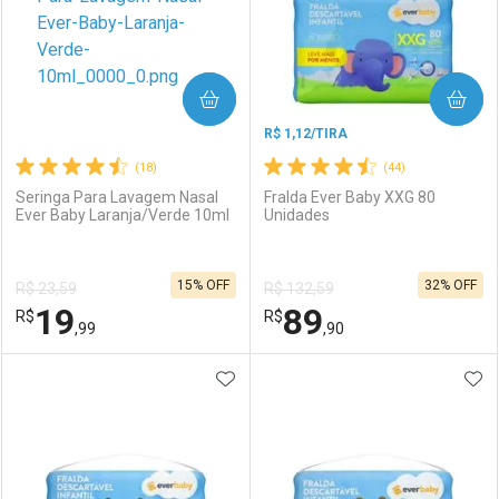
COMPRAR
COMPRAR
R$ 1,12/TIRA
(18)
(44)
Seringa Para Lavagem Nasal
Fralda Ever Baby XXG 80
Ever Baby Laranja/Verde 10ml
Unidades
Ativar Desconto
Ativar Desconto
15% OFF
32% OFF
R$ 23,59
R$ 132,59
Comprar sem Desconto
Comprar sem Desconto
19
89
R$
Comprar sem Desconto
R$
Comprar sem Desconto
Por R$ 36,11/cada
Por R$ 51,59/cada
,99
,90
Por R$ 36,11/cada
Por R$ 51,59/cada
ADICIONAR AOS FAVORITOS
ADI
FECHAR
FECHAR
F
F
Laboratório
Por Menos
Laboratório
Por Menos