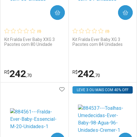
COMPRAR
COMPRAR
(0)
(0)
Kit Fralda Ever Baby XXG 3
Kit Fralda Ever Baby XG 3
Pacotes com 80 Unidade
Pacotes com 84 Unidades
Ativar Desconto
Ativar Desconto
Comprar sem Desconto
Comprar sem Desconto
242
242
R$
Comprar sem Desconto
R$
Comprar sem Desconto
Por R$ 39,99/cada
Por R$ 51,59/cada
,70
,70
Por R$ 39,99/cada
Por R$ 51,59/cada
ADICIONAR AOS FAVORITOS
FECHAR
FECHAR
LEVE 3 OU MAIS COM 40% OFF
F
F
Laboratório
Por Menos
Laboratório
Por Menos