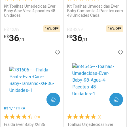
Kit Toalhas Umedecidas Ever
Kit Toalhas Umedecidas Ever
Baby Aloe Vera 4 pacotes 48
Baby Camomila 4 Pacotes com
Unidades
48 Unidades Cada
Ativar Desconto
Ativar Desconto
16% OFF
16% OFF
R$ 42,99
R$ 42,99
Comprar sem Desconto
Comprar sem Desconto
36
36
R$
Comprar sem Desconto
R$
Comprar sem Desconto
Por R$ 10,07/cada
Por R$ 15,99/cada
,11
,11
Por R$ 10,07/cada
Por R$ 15,99/cada
ADICIONAR AOS FAVORITOS
ADI
FECHAR
FECHAR
F
F
Laboratório
Por Menos
Laboratório
Por Menos
COMPRAR
COMPRAR
R$ 1,11/TIRA
(64)
(1)
Fralda Ever Baby XG 36
Toalhas Umedecidas Ever