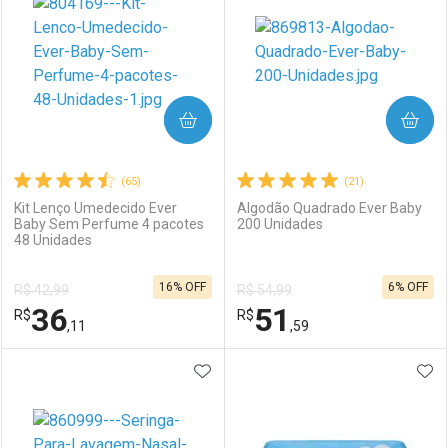
COMPRAR
COMPRAR
(65)
(21)
Kit Lenço Umedecido Ever
Algodão Quadrado Ever Baby
Baby Sem Perfume 4 pacotes
200 Unidades
48 Unidades
16% OFF
6% OFF
R$ 42,99
R$ 54,99
36
51
R$
R$
,11
,59
ADICIONAR AOS FAVORITOS
ADI
FECHAR
FECHAR
F
F
Laboratório
Por Menos
Laboratório
Por Menos