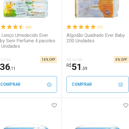
(65)
(21)
t Lenço Umedecido Ever
Algodão Quadrado Ever Baby
by Sem Perfume 4 pacotes
200 Unidades
 Unidades
16% OFF
6% OFF
 42,99
R$ 54,99
36
51
R$
,11
,59
COMPRAR
COMPRAR
ADICIONAR AOS FAVORITOS
A
FECHAR
FECHAR
F
F
aboratório
or Menos
Laboratório
Por Menos