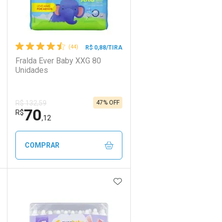
(44)
R$ 0,88/TIRA
Fralda Ever Baby XXG 80
Unidades
47% OFF
R$ 132,59
70
R$
,12
COMPRAR
DICIONAR AOS FAVORITOS
ADICIONAR AOS FAVORIT
ECHAR
ECHAR
FECHAR
FECHAR
Laboratório
Por Menos