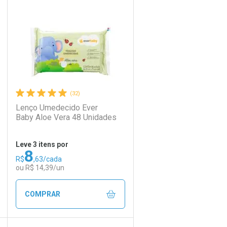
Laboratório
Por Menos
(32)
Lenço Umedecido Ever
Baby Aloe Vera 48 Unidades
Leve 3 itens por
8
R$
,63/cada
Ativar Desconto
ou R$ 14,39/un
Comprar sem Desconto
Comprar sem Desconto
COMPRAR
Por R$ 15,99/cada
Por R$ 15,99/cada