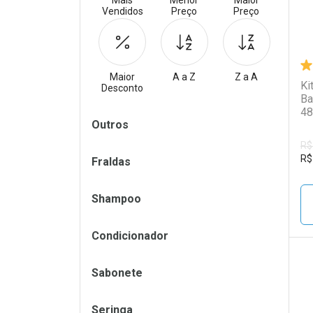
Mais
Menor
Maior
Vendidos
Preço
Preço
Maior
A a Z
Z a A
Ki
Desconto
Ba
48
Filtros
Outros
R$
R$
Fraldas
Shampoo
Condicionador
Sabonete
L
P
Seringa