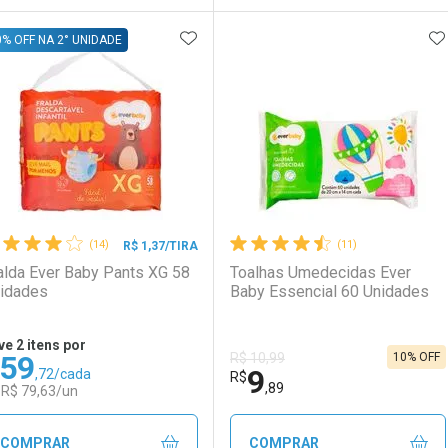
ADICIONAR AOS FAVORITOS
A
FECHAR
FECHAR
F
F
0% OFF NA 2° UNIDADE
aboratório
or Menos
Laboratório
Por Menos
(14)
(11)
R$ 1,37/TIRA
alda Ever Baby Pants XG 58
Toalhas Umedecidas Ever
idades
Baby Essencial 60 Unidades
ve 2 itens por
59
10% OFF
R$ 10,99
9
,72/cada
Ativar Desconto
Ativar Desconto
R$
,89
 R$ 79,63/un
Comprar sem Desconto
Comprar sem Desconto
Comprar sem Desconto
Comprar sem Desconto
COMPRAR
COMPRAR