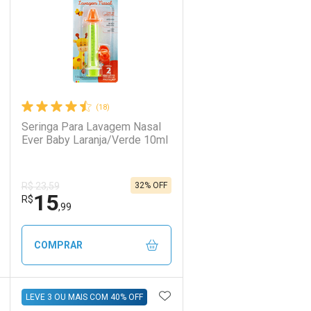
(18)
Seringa Para Lavagem Nasal
Ever Baby Laranja/Verde 10ml
32% OFF
R$ 23,59
15
Ativar Desconto
R$
,99
Comprar sem Desconto
Comprar sem Desconto
COMPRAR
Por R$ 8,76/cada
Por R$ 8,76/cada
DICIONAR AOS FAVORITOS
ADICIONAR AOS FAVORIT
ECHAR
ECHAR
FECHAR
FECHAR
LEVE 3 OU MAIS COM 40% OFF