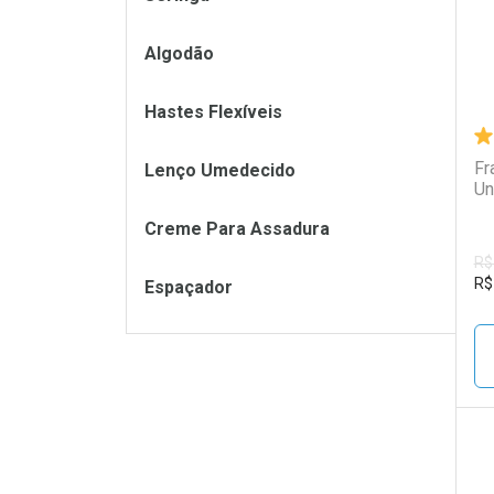
Algodão
Hastes Flexíveis
Fr
Lenço Umedecido
Un
Creme Para Assadura
R$
R$
Espaçador
L
P