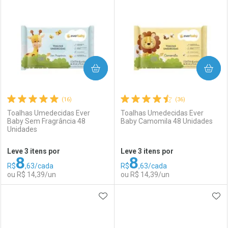
Laboratório
Por Menos
Laboratório
Por Menos
COMPRAR
COMPRAR
(16)
(36)
Toalhas Umedecidas Ever
Toalhas Umedecidas Ever
Baby Sem Fragrância 48
Baby Camomila 48 Unidades
Unidades
Ativar Desconto
Ativar Desconto
Leve 3 itens por
Leve 3 itens por
8
8
Comprar sem Desconto
Comprar sem Desconto
R$
,63/cada
R$
,63/cada
Comprar sem Desconto
Comprar sem Desconto
Por R$ 16,19/cada
Por R$ 58,99/cada
ou R$ 14,39/un
ou R$ 14,39/un
Por R$ 16,19/cada
Por R$ 58,99/cada
ADICIONAR AOS FAVORITOS
ADI
FECHAR
FECHAR
F
F
Laboratório
Por Menos
Laboratório
Por Menos