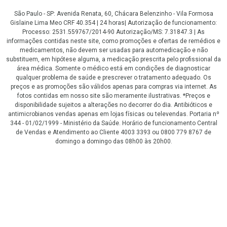
São Paulo - SP: Avenida Renata, 60, Chácara Belenzinho - Vila Formosa
Gislaine Lima Meo CRF 40.354 | 24 horas| Autorização de funcionamento:
Processo: 2531.559767/2014-90 Autorização/MS: 7.31847.3 | As
informações contidas neste site, como promoções e ofertas de remédios e
medicamentos, não devem ser usadas para automedicação e não
substituem, em hipótese alguma, a medicação prescrita pelo profissional da
área médica. Somente o médico está em condições de diagnosticar
qualquer problema de saúde e prescrever o tratamento adequado. Os
preços e as promoções são válidos apenas para compras via internet. As
fotos contidas em nosso site são meramente ilustrativas. *Preços e
disponibilidade sujeitos a alterações no decorrer do dia. Antibióticos e
antimicrobianos vendas apenas em lojas físicas ou televendas. Portaria nº
344 - 01/02/1999 - Ministério da Saúde. Horário de funcionamento Central
de Vendas e Atendimento ao Cliente 4003 3393 ou 0800 779 8767 de
domingo a domingo das 08h00 às 20h00.
LGPD Aceite os Cookies