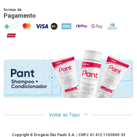
formas de
Pagamento
PIX
MasterCard
VISA
ELO
AMEX
NuPay
Google Pay
Diners Club
Hipercard
Promoção em Destaque
Voltar ao Topo
Copyright
Copyright © Drogaria São Paulo S.A. | CNPJ: 61.412.110/0565-33