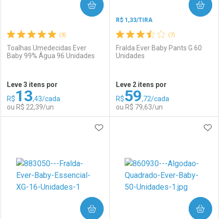
COMPRAR
COMPRAR
R$ 1,33/TIRA
(3)
(7)
Toalhas Umedecidas Ever
Fralda Ever Baby Pants G 60
Baby 99% Água 96 Unidades
Unidades
Ativar Desconto
Ativar Desconto
Leve 3 itens por
Leve 2 itens por
13
59
Comprar sem Desconto
Comprar sem Desconto
R$
,43/cada
R$
,72/cada
Comprar sem Desconto
Comprar sem Desconto
Por R$ 242,70/cada
Por R$ 18,99/cada
ou R$ 22,39/un
ou R$ 79,63/un
Por R$ 242,70/cada
Por R$ 18,99/cada
ADICIONAR AOS FAVORITOS
ADI
FECHAR
FECHAR
F
F
Laboratório
Por Menos
Laboratório
Por Menos
COMPRAR
COMPRAR