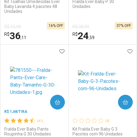
Kit Toalhas Umedecidas Ever
Fralda Ever Baby P 30
Baby Lavanda 4 pacotes 48
Unidades
Unidades
Ativar Desconto
Ativar Desconto
16% OFF
37% OFF
R$ 42,99
R$ 38,99
Comprar sem Desconto
Comprar sem Desconto
36
24
R$
Comprar sem Desconto
R$
Comprar sem Desconto
Por R$ 29,59/cada
Por R$ 7,19/cada
,11
,59
Por R$ 29,59/cada
Por R$ 7,19/cada
ADICIONAR AOS FAVORITOS
ADI
FECHAR
FECHAR
F
F
Laboratório
Por Menos
Laboratório
Por Menos
COMPRAR
COMPRAR
R$ 1,48/TIRA
(41)
(0)
Fralda Ever Baby Pants
Kit Fralda Ever Baby G 3
Roupinha G 30 Unidades
Pacotes com 96 Unidades