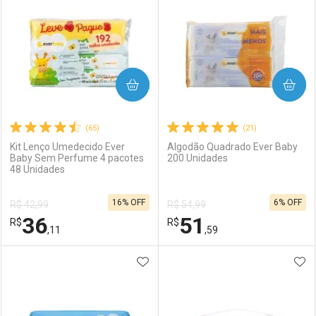
COMPRAR
COMPRAR
(65)
(21)
Kit Lenço Umedecido Ever
Algodão Quadrado Ever Baby
Baby Sem Perfume 4 pacotes
200 Unidades
48 Unidades
16% OFF
6% OFF
R$ 42,99
R$ 54,99
36
51
R$
R$
,11
,59
ADICIONAR AOS FAVORITOS
ADI
FECHAR
FECHAR
F
F
Laboratório
Por Menos
Laboratório
Por Menos