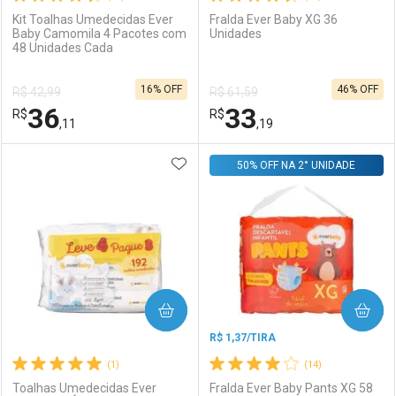
Kit Toalhas Umedecidas Ever
Fralda Ever Baby XG 36
Baby Camomila 4 Pacotes com
Unidades
48 Unidades Cada
Ativar Desconto
Ativar Desconto
16% OFF
46% OFF
R$ 42,99
R$ 61,59
Comprar sem Desconto
Comprar sem Desconto
36
33
R$
Comprar sem Desconto
R$
Comprar sem Desconto
Por R$ 8,06/cada
Por R$ 14,39/cada
,11
,19
Por R$ 8,06/cada
Por R$ 14,39/cada
ADICIONAR AOS FAVORITOS
FECHAR
FECHAR
50% OFF NA 2° UNIDADE
F
F
Laboratório
Por Menos
Laboratório
Por Menos
COMPRAR
COMPRAR
R$ 1,37/TIRA
(1)
(14)
Toalhas Umedecidas Ever
Fralda Ever Baby Pants XG 58