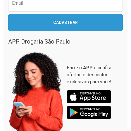
Comprar sem Desconto
Comprar sem Desconto
Email
Comprar sem Desconto
Comprar sem Desconto
Por R$ 17,59/cada
Por R$ 22,39/cada
Por R$ 17,59/cada
Por R$ 22,39/cada
CADASTRAR
APP Drogaria São Paulo
Baixe o
APP
e confira
ofertas e descontos
exclusivos para você!