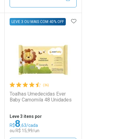
Por R$ 37,27/cada
Por R$ 37,27/cada
DICIONAR AOS FAVORITOS
ADICIONAR AOS FAVORIT
ECHAR
ECHAR
FECHAR
FECHAR
LEVE 3 OU MAIS COM 40% OFF
Laboratório
Por Menos
(36)
Toalhas Umedecidas Ever
Baby Camomila 48 Unidades
Leve 3 itens por
8
R$
,63/cada
Ativar Desconto
ou R$ 15,99/un