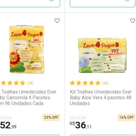
Por R$ 36,11/cada
Por R$ 36,11/cada
Por R$ 39,99/cada
Por R$ 39,99/cada
ADICIONAR AOS FAVORITOS
A
FECHAR
FECHAR
F
F
aboratório
or Menos
Laboratório
Por Menos
(38)
(68)
t Toalhas Umedecidas Ever
Kit Toalhas Umedecidas Ever
by Camomila 4 Pacotes
Baby Aloe Vera 4 pacotes 48
com 96 Unidades Cada
Unidades
23% OFF
16% OFF
 68,59
R$ 42,99
Comprar 2 unidades
52
36
Ativar Desconto
Ativar Desconto
R$
Por R$ 69,44/cada
,99
,11