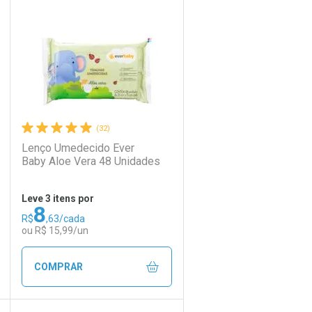
Laboratório
Por Menos
(32)
Lenço Umedecido Ever
Baby Aloe Vera 48 Unidades
Leve 3 itens por
8
R$
,63/cada
Ativar Desconto
ou R$ 15,99/un
Comprar sem Desconto
Comprar sem Desconto
COMPRAR
Por R$ 19,99/cada
Por R$ 19,99/cada