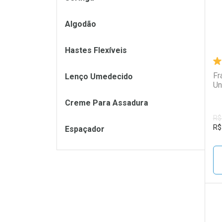
Algodão
Hastes Flexíveis
Fr
Lenço Umedecido
Un
Creme Para Assadura
R$
R$
Espaçador
L
P