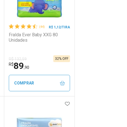
(44)
R$ 1,12/TIRA
Fralda Ever Baby XXG 80
Unidades
32% OFF
R$ 132,59
89
R$
,90
COMPRAR
DICIONAR AOS FAVORITOS
ADICIONAR AOS FAVORIT
ECHAR
ECHAR
FECHAR
FECHAR
Laboratório
Por Menos