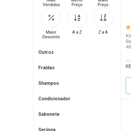
Mais
Menor
Maior
Vendidos
Preço
Preço
Maior
A a Z
Z a A
Ki
Desconto
Ba
48
Filtros
Outros
R$
R$
Fraldas
Shampoo
Condicionador
Sabonete
L
P
Seringa