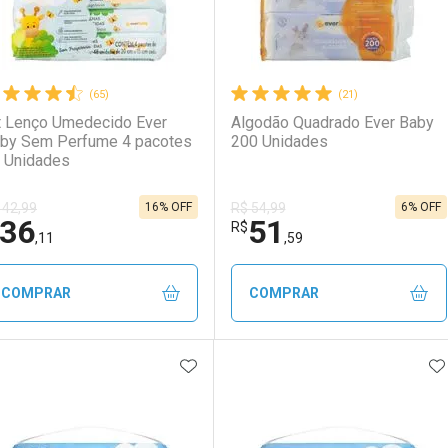
(65)
(21)
t Lenço Umedecido Ever
Algodão Quadrado Ever Baby
by Sem Perfume 4 pacotes
200 Unidades
 Unidades
16% OFF
6% OFF
 42,99
R$ 54,99
36
51
R$
,11
,59
COMPRAR
COMPRAR
ADICIONAR AOS FAVORITOS
A
FECHAR
FECHAR
F
F
aboratório
or Menos
Laboratório
Por Menos