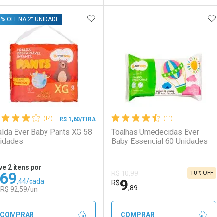
ADICIONAR AOS FAVORITOS
A
FECHAR
FECHAR
F
F
0% OFF NA 2° UNIDADE
aboratório
or Menos
Laboratório
Por Menos
(14)
(11)
R$ 1,60/TIRA
alda Ever Baby Pants XG 58
Toalhas Umedecidas Ever
idades
Baby Essencial 60 Unidades
ve 2 itens por
69
10% OFF
R$ 10,99
9
,44/cada
Ativar Desconto
Ativar Desconto
R$
,89
 R$ 92,59/un
Comprar sem Desconto
Comprar sem Desconto
Comprar sem Desconto
Comprar sem Desconto
COMPRAR
COMPRAR