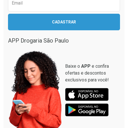
Comprar sem Desconto
Comprar sem Desconto
Email
Comprar sem Desconto
Comprar sem Desconto
Por R$ 17,59/cada
Por R$ 22,39/cada
Por R$ 17,59/cada
Por R$ 22,39/cada
CADASTRAR
APP Drogaria São Paulo
Baixe o
APP
e confira
ofertas e descontos
exclusivos para você!