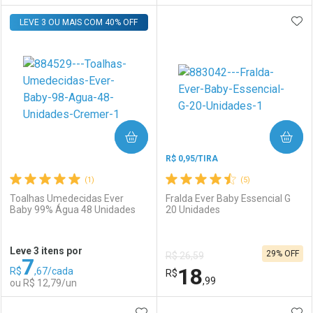
ADI
LEVE 3 OU MAIS COM 40% OFF
FECHAR
FECHAR
F
F
Laboratório
Por Menos
Laboratório
Por Menos
COMPRAR
COMPRAR
R$ 0,95/TIRA
(1)
(5)
Toalhas Umedecidas Ever
Fralda Ever Baby Essencial G
Baby 99% Água 48 Unidades
20 Unidades
Ativar Desconto
Ativar Desconto
Leve 3 itens por
29% OFF
R$ 26,59
7
Comprar sem Desconto
Comprar sem Desconto
18
R$
,67/cada
Comprar sem Desconto
R$
Comprar sem Desconto
Por R$ 33,19/cada
Por R$ 33,19/cada
,99
ou R$ 12,79/un
Por R$ 33,19/cada
Por R$ 33,19/cada
ADICIONAR AOS FAVORITOS
ADI