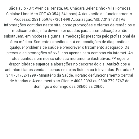
São Paulo - SP: Avenida Renata, 60, Chácara Belenzinho - Vila Formosa
Gislaine Lima Meo CRF 40.354 | 24 horas| Autorização de funcionamento:
Processo: 2531.559767/2014-90 Autorização/MS: 7.31847.3 | As
informações contidas neste site, como promoções e ofertas de remédios e
medicamentos, não devem ser usadas para automedicação e não
substituem, em hipótese alguma, a medicação prescrita pelo profissional da
área médica. Somente o médico está em condições de diagnosticar
qualquer problema de saúde e prescrever o tratamento adequado. Os
preços e as promoções são válidos apenas para compras via internet. As
fotos contidas em nosso site são meramente ilustrativas. *Preços e
disponibilidade sujeitos a alterações no decorrer do dia. Antibióticos e
antimicrobianos vendas apenas em lojas físicas ou televendas. Portaria nº
344 - 01/02/1999 - Ministério da Saúde. Horário de funcionamento Central
de Vendas e Atendimento ao Cliente 4003 3393 ou 0800 779 8767 de
domingo a domingo das 08h00 às 20h00.
LGPD Aceite os Cookies