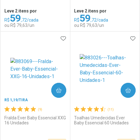
Ativar Desconto
Ativar Desconto
Leve 2 itens por
Leve 2 itens por
59
59
Comprar sem Desconto
Comprar sem Desconto
R$
,72/cada
R$
,72/cada
Comprar sem Desconto
Comprar sem Desconto
Por R$ 33,19/cada
Por R$ 37,27/cada
ou R$ 79,63/un
ou R$ 79,63/un
Por R$ 33,19/cada
Por R$ 37,27/cada
ADICIONAR AOS FAVORITOS
ADI
FECHAR
FECHAR
F
F
Laboratório
Por Menos
Laboratório
Por Menos
COMPRAR
COMPRAR
R$ 1,19/TIRA
(9)
(11)
Fralda Ever Baby Essencial XXG
Toalhas Umedecidas Ever
16 Unidades
Baby Essencial 60 Unidades
Ativar Desconto
Ativar Desconto