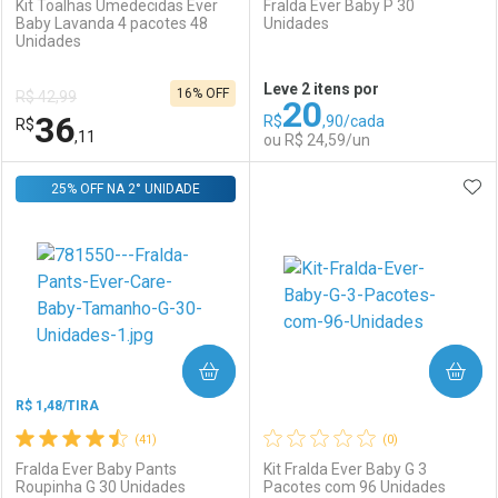
Kit Toalhas Umedecidas Ever
Fralda Ever Baby P 30
Baby Lavanda 4 pacotes 48
Unidades
Unidades
Ativar Desconto
Ativar Desconto
Leve 2 itens por
16% OFF
R$ 42,99
20
Comprar sem Desconto
Comprar sem Desconto
36
R$
,90/cada
R$
Comprar sem Desconto
Comprar sem Desconto
Por R$ 18,05/cada
Por R$ 29,59/cada
,11
ou R$ 24,59/un
Por R$ 18,05/cada
Por R$ 29,59/cada
ADI
25% OFF NA 2° UNIDADE
FECHAR
FECHAR
F
F
Laboratório
Por Menos
Laboratório
Por Menos
COMPRAR
COMPRAR
R$ 1,48/TIRA
(41)
(0)
Fralda Ever Baby Pants
Kit Fralda Ever Baby G 3
Roupinha G 30 Unidades
Pacotes com 96 Unidades