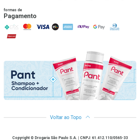
formas de
Pagamento
PIX
MasterCard
VISA
ELO
AMEX
NuPay
Google Pay
Diners Club
Hipercard
Promoção em Destaque
Voltar ao Topo
Copyright
Copyright © Drogaria São Paulo S.A. | CNPJ: 61.412.110/0565-33