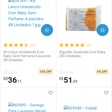
COMPRAR
COMPRAR
(65)
(21)
Kit Lenço Umedecido Ever
Algodão Quadrado Ever Baby
Baby Sem Perfume 4 pacotes
200 Unidades
48 Unidades
16% OFF
6% OFF
R$ 42,99
R$ 54,99
36
51
R$
R$
,11
,59
ADICIONAR AOS FAVORITOS
ADI
FECHAR
FECHAR
F
F
Laboratório
Por Menos
Laboratório
Por Menos