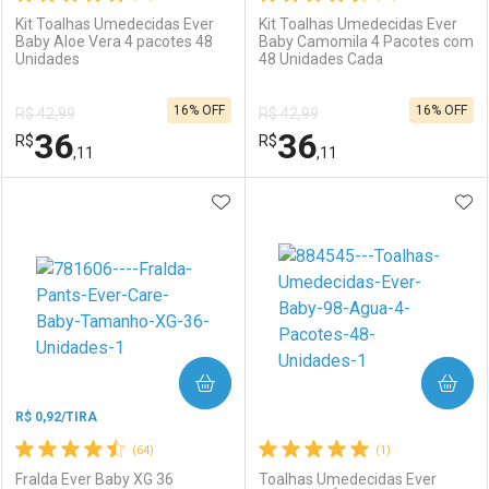
Kit Toalhas Umedecidas Ever
Kit Toalhas Umedecidas Ever
Baby Aloe Vera 4 pacotes 48
Baby Camomila 4 Pacotes com
Unidades
48 Unidades Cada
Ativar Desconto
Ativar Desconto
16% OFF
16% OFF
R$ 42,99
R$ 42,99
Comprar sem Desconto
Comprar sem Desconto
36
36
R$
Comprar sem Desconto
R$
Comprar sem Desconto
Por R$ 8,06/cada
Por R$ 14,39/cada
,11
,11
Por R$ 8,06/cada
Por R$ 14,39/cada
ADICIONAR AOS FAVORITOS
ADI
FECHAR
FECHAR
F
F
Laboratório
Por Menos
Laboratório
Por Menos
COMPRAR
COMPRAR
R$ 0,92/TIRA
(64)
(1)
Fralda Ever Baby XG 36
Toalhas Umedecidas Ever