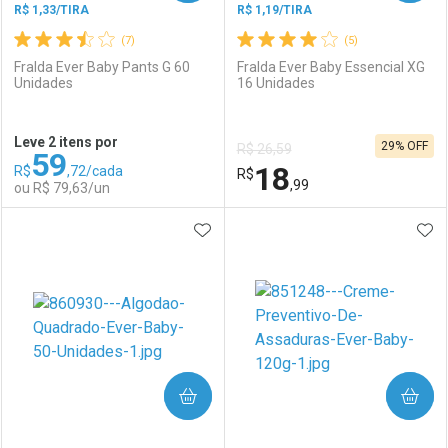
R$ 1,33/TIRA
R$ 1,19/TIRA
(7)
(5)
Fralda Ever Baby Pants G 60
Fralda Ever Baby Essencial XG
Unidades
16 Unidades
Ativar Desconto
Ativar Desconto
Leve 2 itens por
29% OFF
R$ 26,59
59
Comprar sem Desconto
Comprar sem Desconto
18
R$
,72/cada
Comprar sem Desconto
R$
Comprar sem Desconto
Por R$ 18,99/cada
Por R$ 22,39/cada
,99
ou R$ 79,63/un
Por R$ 18,99/cada
Por R$ 22,39/cada
ADICIONAR AOS FAVORITOS
ADI
FECHAR
FECHAR
F
F
Laboratório
Por Menos
Laboratório
Por Menos
COMPRAR
COMPRAR