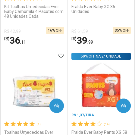
Kit Toalhas Umedecidas Ever
Fralda Ever Baby XG 36
Baby Camomila 4 Pacotes com
Unidades
48 Unidades Cada
Ativar Desconto
Ativar Desconto
16% OFF
35% OFF
R$ 42,99
R$ 61,59
Comprar sem Desconto
Comprar sem Desconto
36
39
R$
Comprar sem Desconto
R$
Comprar sem Desconto
Por R$ 8,06/cada
Por R$ 14,39/cada
,11
,99
Por R$ 8,06/cada
Por R$ 14,39/cada
ADICIONAR AOS FAVORITOS
FECHAR
FECHAR
50% OFF NA 2° UNIDADE
F
F
Laboratório
Por Menos
Laboratório
Por Menos
COMPRAR
COMPRAR
R$ 1,37/TIRA
(1)
(14)
Toalhas Umedecidas Ever
Fralda Ever Baby Pants XG 58