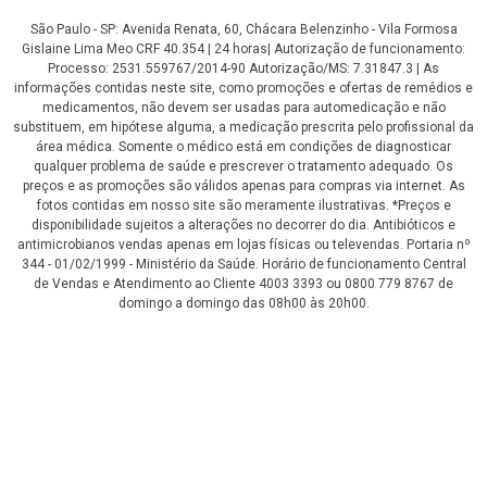
São Paulo - SP: Avenida Renata, 60, Chácara Belenzinho - Vila Formosa
Gislaine Lima Meo CRF 40.354 | 24 horas| Autorização de funcionamento:
Processo: 2531.559767/2014-90 Autorização/MS: 7.31847.3 | As
informações contidas neste site, como promoções e ofertas de remédios e
medicamentos, não devem ser usadas para automedicação e não
substituem, em hipótese alguma, a medicação prescrita pelo profissional da
área médica. Somente o médico está em condições de diagnosticar
qualquer problema de saúde e prescrever o tratamento adequado. Os
preços e as promoções são válidos apenas para compras via internet. As
fotos contidas em nosso site são meramente ilustrativas. *Preços e
disponibilidade sujeitos a alterações no decorrer do dia. Antibióticos e
antimicrobianos vendas apenas em lojas físicas ou televendas. Portaria nº
344 - 01/02/1999 - Ministério da Saúde. Horário de funcionamento Central
de Vendas e Atendimento ao Cliente 4003 3393 ou 0800 779 8767 de
domingo a domingo das 08h00 às 20h00.
LGPD Aceite os Cookies