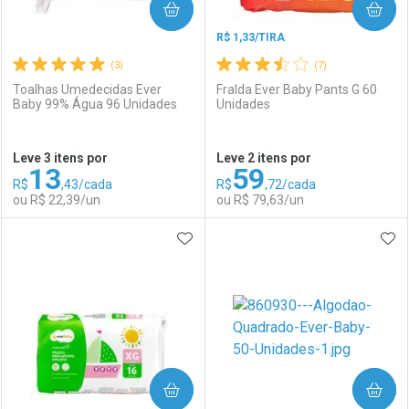
COMPRAR
COMPRAR
R$ 1,33/TIRA
(3)
(7)
Toalhas Umedecidas Ever
Fralda Ever Baby Pants G 60
Baby 99% Água 96 Unidades
Unidades
Ativar Desconto
Ativar Desconto
Leve 3 itens por
Leve 2 itens por
13
59
Comprar sem Desconto
Comprar sem Desconto
R$
,43/cada
R$
,72/cada
Comprar sem Desconto
Comprar sem Desconto
Por R$ 242,70/cada
Por R$ 18,99/cada
ou R$ 22,39/un
ou R$ 79,63/un
Por R$ 242,70/cada
Por R$ 18,99/cada
ADICIONAR AOS FAVORITOS
ADI
FECHAR
FECHAR
F
F
Laboratório
Por Menos
Laboratório
Por Menos
COMPRAR
COMPRAR