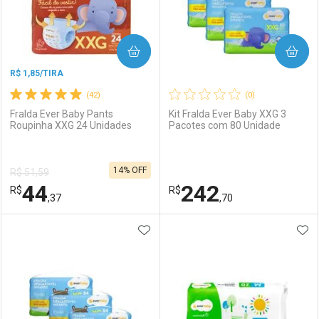
COMPRAR
COMPRAR
R$ 1,85/TIRA
(42)
(0)
Fralda Ever Baby Pants
Kit Fralda Ever Baby XXG 3
Roupinha XXG 24 Unidades
Pacotes com 80 Unidade
Ativar Desconto
Ativar Desconto
14% OFF
R$ 51,59
Comprar sem Desconto
Comprar sem Desconto
44
242
R$
Comprar sem Desconto
R$
Comprar sem Desconto
Por R$ 14,39/cada
Por R$ 7,19/cada
,37
,70
Por R$ 14,39/cada
Por R$ 7,19/cada
ADICIONAR AOS FAVORITOS
ADI
FECHAR
FECHAR
F
F
Laboratório
Por Menos
Laboratório
Por Menos