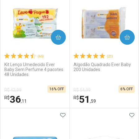
COMPRAR
COMPRAR
(65)
(21)
Kit Lenço Umedecido Ever
Algodão Quadrado Ever Baby
Baby Sem Perfume 4 pacotes
200 Unidades
48 Unidades
16% OFF
6% OFF
R$ 42,99
R$ 54,99
36
51
R$
R$
,11
,59
ADICIONAR AOS FAVORITOS
ADI
FECHAR
FECHAR
F
F
Laboratório
Por Menos
Laboratório
Por Menos