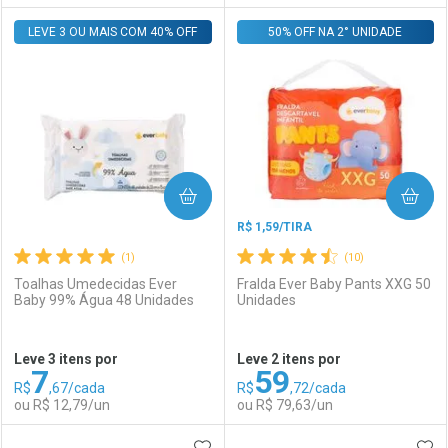
LEVE 3 OU MAIS COM 40% OFF
FECHAR
FECHAR
50% OFF NA 2° UNIDADE
F
F
Laboratório
Por Menos
Laboratório
Por Menos
COMPRAR
COMPRAR
R$ 1,59/TIRA
(1)
(10)
Toalhas Umedecidas Ever
Fralda Ever Baby Pants XXG 50
Baby 99% Água 48 Unidades
Unidades
Ativar Desconto
Ativar Desconto
Leve 3 itens por
Leve 2 itens por
7
59
Comprar sem Desconto
Comprar sem Desconto
R$
,67/cada
R$
,72/cada
Comprar sem Desconto
Comprar sem Desconto
Por R$ 39,99/cada
Por R$ 39,99/cada
ou R$ 12,79/un
ou R$ 79,63/un
Por R$ 39,99/cada
Por R$ 39,99/cada
ADICIONAR AOS FAVORITOS
ADI