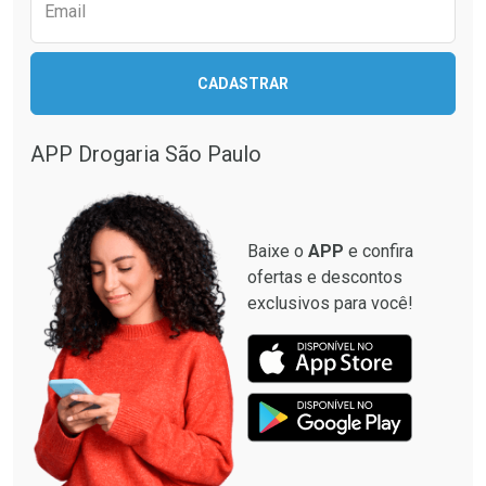
Comprar sem Desconto
Comprar sem Desconto
Email
Comprar sem Desconto
Comprar sem Desconto
Por R$ 17,59/cada
Por R$ 22,39/cada
Por R$ 17,59/cada
Por R$ 22,39/cada
CADASTRAR
APP Drogaria São Paulo
Baixe o
APP
e confira
ofertas e descontos
exclusivos para você!