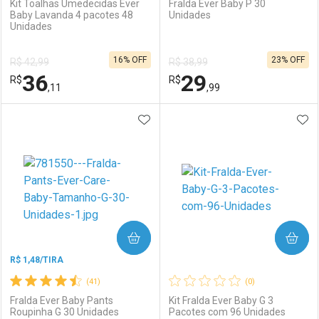
Kit Toalhas Umedecidas Ever
Fralda Ever Baby P 30
Baby Lavanda 4 pacotes 48
Unidades
Unidades
Ativar Desconto
Ativar Desconto
16% OFF
23% OFF
R$ 42,99
R$ 38,99
Comprar sem Desconto
Comprar sem Desconto
36
29
R$
Comprar sem Desconto
R$
Comprar sem Desconto
Por R$ 34,03/cada
Por R$ 7,19/cada
,11
,99
Por R$ 34,03/cada
Por R$ 7,19/cada
ADICIONAR AOS FAVORITOS
ADI
FECHAR
FECHAR
F
F
Laboratório
Por Menos
Laboratório
Por Menos
COMPRAR
COMPRAR
R$ 1,48/TIRA
(41)
(0)
Fralda Ever Baby Pants
Kit Fralda Ever Baby G 3
Roupinha G 30 Unidades
Pacotes com 96 Unidades