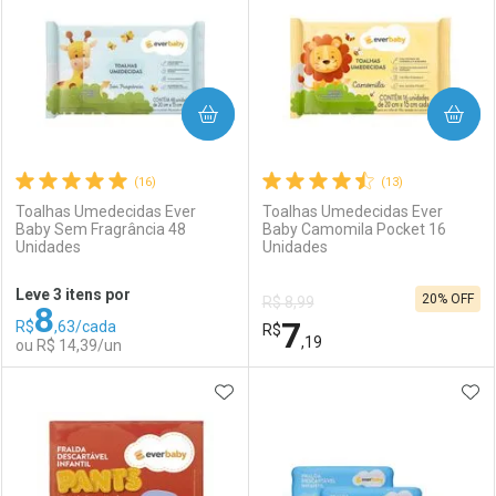
COMPRAR
COMPRAR
(16)
(13)
Toalhas Umedecidas Ever
Toalhas Umedecidas Ever
Baby Sem Fragrância 48
Baby Camomila Pocket 16
Unidades
Unidades
Ativar Desconto
Ativar Desconto
Leve 3 itens por
20% OFF
R$ 8,99
8
Comprar sem Desconto
Comprar sem Desconto
7
R$
,63/cada
Comprar sem Desconto
R$
Comprar sem Desconto
Por R$ 16,19/cada
Por R$ 52,99/cada
,19
ou R$ 14,39/un
Por R$ 16,19/cada
Por R$ 52,99/cada
ADICIONAR AOS FAVORITOS
ADI
FECHAR
FECHAR
F
F
Laboratório
Por Menos
Laboratório
Por Menos