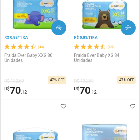
COMPRAR
COMPRAR
R$ 0,88/TIRA
R$ 0,83/TIRA
(44)
(48)
Fralda Ever Baby XXG 80
Fralda Ever Baby XG 84
Unidades
Unidades
Ativar Desconto
Ativar Desconto
47% OFF
47% OFF
R$ 132,59
R$ 132,59
Comprar sem Desconto
Comprar sem Desconto
70
70
R$
Comprar sem Desconto
R$
Comprar sem Desconto
Por R$ 36,11/cada
Por R$ 51,59/cada
,12
,12
Por R$ 36,11/cada
Por R$ 51,59/cada
ADICIONAR AOS FAVORITOS
ADI
FECHAR
FECHAR
F
F
Laboratório
Por Menos
Laboratório
Por Menos