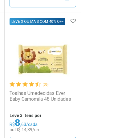
Por R$ 37,27/cada
Por R$ 37,27/cada
DICIONAR AOS FAVORITOS
ADICIONAR AOS FAVORIT
ECHAR
ECHAR
FECHAR
FECHAR
LEVE 3 OU MAIS COM 40% OFF
Laboratório
Por Menos
(36)
Toalhas Umedecidas Ever
Baby Camomila 48 Unidades
Leve 3 itens por
8
R$
,63/cada
Ativar Desconto
ou R$ 14,39/un