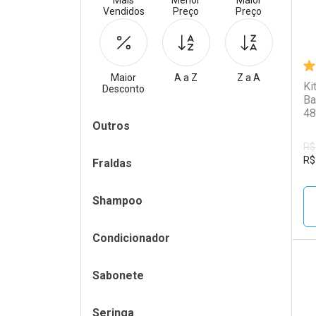
Mais
Menor
Maior
Vendidos
Preço
Preço
Maior
A a Z
Z a A
Ki
Desconto
Ba
48
Filtros
Outros
R$
R$
Fraldas
Shampoo
Condicionador
Sabonete
L
P
Seringa