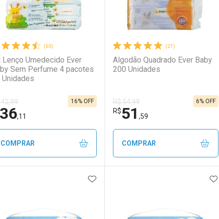
(65)
(21)
t Lenço Umedecido Ever
Algodão Quadrado Ever Baby
by Sem Perfume 4 pacotes
200 Unidades
 Unidades
16% OFF
6% OFF
 42,99
R$ 54,99
36
51
R$
,11
,59
COMPRAR
COMPRAR
ADICIONAR AOS FAVORITOS
A
FECHAR
FECHAR
F
F
aboratório
or Menos
Laboratório
Por Menos