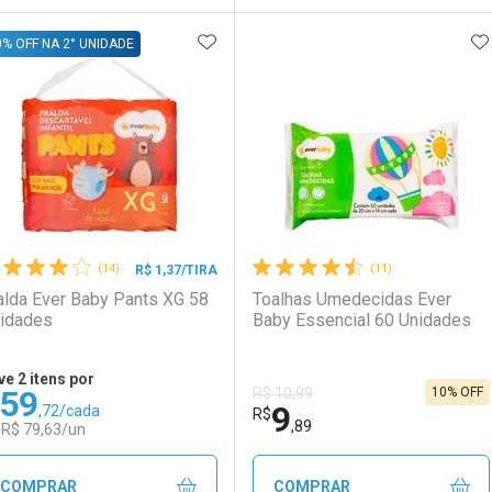
ADICIONAR AOS FAVORITOS
A
FECHAR
FECHAR
F
F
0% OFF NA 2° UNIDADE
aboratório
or Menos
Laboratório
Por Menos
(14)
(11)
R$ 1,37/TIRA
alda Ever Baby Pants XG 58
Toalhas Umedecidas Ever
idades
Baby Essencial 60 Unidades
ve 2 itens por
59
10% OFF
R$ 10,99
9
,72/cada
Ativar Desconto
Ativar Desconto
R$
,89
 R$ 79,63/un
Comprar sem Desconto
Comprar sem Desconto
Comprar sem Desconto
Comprar sem Desconto
COMPRAR
COMPRAR