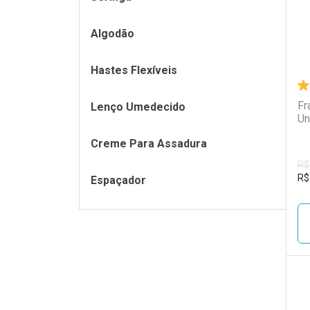
Algodão
Hastes Flexíveis
Fr
Lenço Umedecido
Un
Creme Para Assadura
R$
R$
Espaçador
L
P