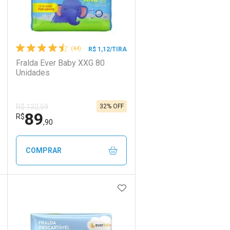
(44)
R$ 1,12/TIRA
Fralda Ever Baby XXG 80
Unidades
32% OFF
R$ 132,59
89
R$
,90
COMPRAR
DICIONAR AOS FAVORITOS
ADICIONAR AOS FAVORIT
ECHAR
ECHAR
FECHAR
FECHAR
Laboratório
Por Menos