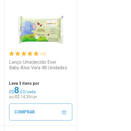
Laboratório
Por Menos
(32)
Lenço Umedecido Ever
Baby Aloe Vera 48 Unidades
Leve 3 itens por
8
R$
,63/cada
Ativar Desconto
ou R$ 14,39/un
Comprar sem Desconto
Comprar sem Desconto
COMPRAR
Por R$ 15,99/cada
Por R$ 15,99/cada