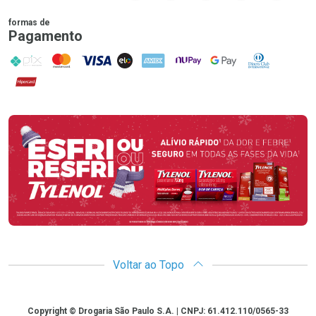
formas de
Pagamento
PIX
MasterCard
VISA
ELO
AMEX
NuPay
Google Pay
Diners Club
Hipercard
Promoção em Destaque
Voltar ao Topo
Copyright
Copyright © Drogaria São Paulo S.A. | CNPJ: 61.412.110/0565-33