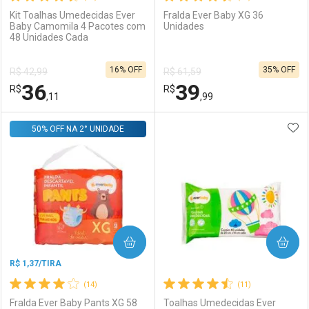
Kit Toalhas Umedecidas Ever
Fralda Ever Baby XG 36
Baby Camomila 4 Pacotes com
Unidades
48 Unidades Cada
Ativar Desconto
Ativar Desconto
16% OFF
35% OFF
R$ 42,99
R$ 61,59
Comprar sem Desconto
Comprar sem Desconto
36
39
R$
Comprar sem Desconto
R$
Comprar sem Desconto
Por R$ 8,06/cada
Por R$ 14,39/cada
,11
,99
Por R$ 8,06/cada
Por R$ 14,39/cada
ADI
50% OFF NA 2° UNIDADE
FECHAR
FECHAR
F
F
Laboratório
Por Menos
Laboratório
Por Menos
COMPRAR
COMPRAR
R$ 1,37/TIRA
(14)
(11)
Fralda Ever Baby Pants XG 58
Toalhas Umedecidas Ever