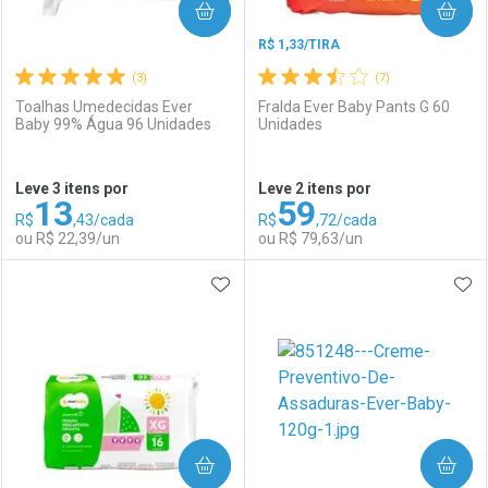
COMPRAR
COMPRAR
R$ 1,33/TIRA
(3)
(7)
Toalhas Umedecidas Ever
Fralda Ever Baby Pants G 60
Baby 99% Água 96 Unidades
Unidades
Ativar Desconto
Ativar Desconto
Leve 3 itens por
Leve 2 itens por
13
59
Comprar sem Desconto
Comprar sem Desconto
R$
,43/cada
R$
,72/cada
Comprar sem Desconto
Comprar sem Desconto
Por R$ 242,70/cada
Por R$ 18,99/cada
ou R$ 22,39/un
ou R$ 79,63/un
Por R$ 242,70/cada
Por R$ 18,99/cada
ADICIONAR AOS FAVORITOS
ADI
FECHAR
FECHAR
F
F
Laboratório
Por Menos
Laboratório
Por Menos
COMPRAR
COMPRAR