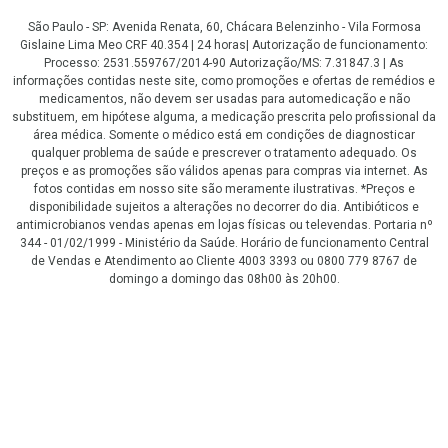
São Paulo - SP: Avenida Renata, 60, Chácara Belenzinho - Vila Formosa
Gislaine Lima Meo CRF 40.354 | 24 horas| Autorização de funcionamento:
Processo: 2531.559767/2014-90 Autorização/MS: 7.31847.3 | As
informações contidas neste site, como promoções e ofertas de remédios e
medicamentos, não devem ser usadas para automedicação e não
substituem, em hipótese alguma, a medicação prescrita pelo profissional da
área médica. Somente o médico está em condições de diagnosticar
qualquer problema de saúde e prescrever o tratamento adequado. Os
preços e as promoções são válidos apenas para compras via internet. As
fotos contidas em nosso site são meramente ilustrativas. *Preços e
disponibilidade sujeitos a alterações no decorrer do dia. Antibióticos e
antimicrobianos vendas apenas em lojas físicas ou televendas. Portaria nº
344 - 01/02/1999 - Ministério da Saúde. Horário de funcionamento Central
de Vendas e Atendimento ao Cliente 4003 3393 ou 0800 779 8767 de
domingo a domingo das 08h00 às 20h00.
LGPD Aceite os Cookies