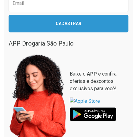
Comprar sem Desconto
Comprar sem Desconto
Email
Comprar sem Desconto
Comprar sem Desconto
Por R$ 29,99/cada
Por R$ 29,99/cada
Por R$ 29,99/cada
Por R$ 29,99/cada
CADASTRAR
APP Drogaria São Paulo
Baixe o
APP
e confira
ofertas e descontos
exclusivos para você!