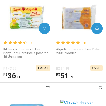
COMPRAR
COMPRAR
(65)
(21)
Kit Lenço Umedecido Ever
Algodão Quadrado Ever Baby
Baby Sem Perfume 4 pacotes
200 Unidades
48 Unidades
16% OFF
6% OFF
R$ 42,99
R$ 54,99
36
51
R$
R$
,11
,59
ADICIONAR AOS FAVORITOS
ADI
FECHAR
FECHAR
F
F
Laboratório
Por Menos
Laboratório
Por Menos