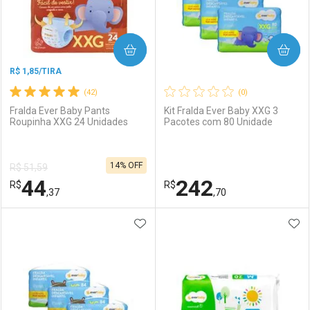
COMPRAR
COMPRAR
R$ 1,85/TIRA
(42)
(0)
Fralda Ever Baby Pants
Kit Fralda Ever Baby XXG 3
Roupinha XXG 24 Unidades
Pacotes com 80 Unidade
Ativar Desconto
Ativar Desconto
14% OFF
R$ 51,59
Comprar sem Desconto
Comprar sem Desconto
44
242
R$
Comprar sem Desconto
R$
Comprar sem Desconto
Por R$ 14,39/cada
Por R$ 7,19/cada
,37
,70
Por R$ 14,39/cada
Por R$ 7,19/cada
ADICIONAR AOS FAVORITOS
ADI
FECHAR
FECHAR
F
F
Laboratório
Por Menos
Laboratório
Por Menos