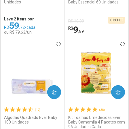
Unidades
Baby Essencial 60 Unidades
Ativar Desconto
Ativar Desconto
Leve 2 itens por
10% OFF
R$ 10,99
59
Comprar sem Desconto
Comprar sem Desconto
9
R$
,72/cada
Comprar sem Desconto
R$
Comprar sem Desconto
Por R$ 36,11/cada
Por R$ 39,99/cada
,89
ou R$ 79,63/un
Por R$ 36,11/cada
Por R$ 39,99/cada
ADICIONAR AOS FAVORITOS
ADI
FECHAR
FECHAR
F
F
Laboratório
Por Menos
Laboratório
Por Menos
COMPRAR
COMPRAR
(12)
(38)
Algodão Quadrado Ever Baby
Kit Toalhas Umedecidas Ever
100 Unidades
Baby Camomila 4 Pacotes com
96 Unidades Cada