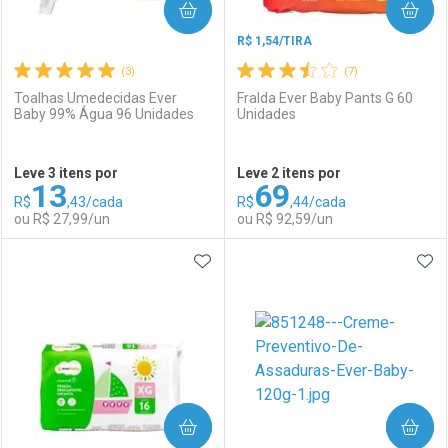
COMPRAR
COMPRAR
R$ 1,54/TIRA
(3)
(7)
Toalhas Umedecidas Ever
Fralda Ever Baby Pants G 60
Baby 99% Água 96 Unidades
Unidades
Ativar Desconto
Ativar Desconto
Leve 3 itens por
Leve 2 itens por
13
69
Comprar sem Desconto
Comprar sem Desconto
R$
,43/cada
R$
,44/cada
Comprar sem Desconto
Comprar sem Desconto
Por R$ 242,70/cada
Por R$ 18,99/cada
ou R$ 27,99/un
ou R$ 92,59/un
Por R$ 242,70/cada
Por R$ 18,99/cada
ADICIONAR AOS FAVORITOS
ADI
FECHAR
FECHAR
F
F
Laboratório
Por Menos
Laboratório
Por Menos
COMPRAR
COMPRAR