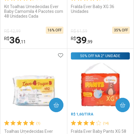
Kit Toalhas Umedecidas Ever
Fralda Ever Baby XG 36
Baby Camomila 4 Pacotes com
Unidades
48 Unidades Cada
Ativar Desconto
Ativar Desconto
16% OFF
35% OFF
R$ 42,99
R$ 61,59
Comprar sem Desconto
Comprar sem Desconto
36
39
R$
Comprar sem Desconto
R$
Comprar sem Desconto
Por R$ 10,07/cada
Por R$ 15,99/cada
,11
,99
Por R$ 10,07/cada
Por R$ 15,99/cada
ADICIONAR AOS FAVORITOS
FECHAR
FECHAR
50% OFF NA 2° UNIDADE
F
F
Laboratório
Por Menos
Laboratório
Por Menos
COMPRAR
COMPRAR
R$ 1,60/TIRA
(1)
(14)
Toalhas Umedecidas Ever
Fralda Ever Baby Pants XG 58