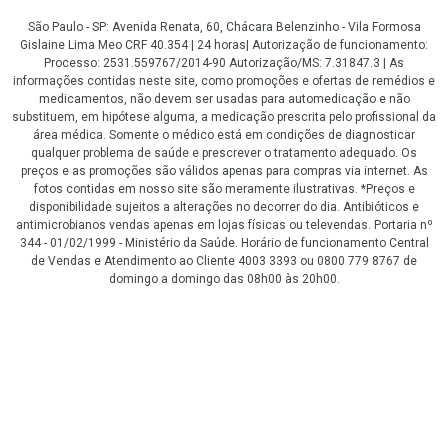
São Paulo - SP: Avenida Renata, 60, Chácara Belenzinho - Vila Formosa
Gislaine Lima Meo CRF 40.354 | 24 horas| Autorização de funcionamento:
Processo: 2531.559767/2014-90 Autorização/MS: 7.31847.3 | As
informações contidas neste site, como promoções e ofertas de remédios e
medicamentos, não devem ser usadas para automedicação e não
substituem, em hipótese alguma, a medicação prescrita pelo profissional da
área médica. Somente o médico está em condições de diagnosticar
qualquer problema de saúde e prescrever o tratamento adequado. Os
preços e as promoções são válidos apenas para compras via internet. As
fotos contidas em nosso site são meramente ilustrativas. *Preços e
disponibilidade sujeitos a alterações no decorrer do dia. Antibióticos e
antimicrobianos vendas apenas em lojas físicas ou televendas. Portaria nº
344 - 01/02/1999 - Ministério da Saúde. Horário de funcionamento Central
de Vendas e Atendimento ao Cliente 4003 3393 ou 0800 779 8767 de
domingo a domingo das 08h00 às 20h00.
LGPD Aceite os Cookies