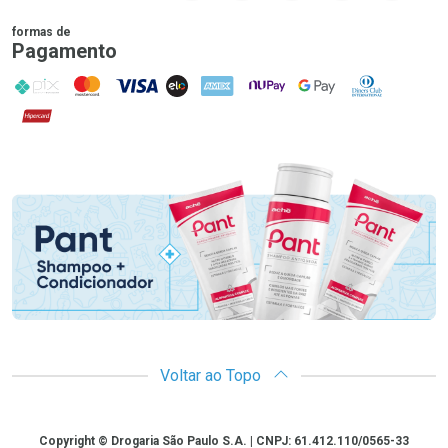
formas de
Pagamento
PIX
MasterCard
VISA
ELO
AMEX
NuPay
Google Pay
Diners Club
Hipercard
Promoção em Destaque
Voltar ao Topo
Copyright
Copyright © Drogaria São Paulo S.A. | CNPJ: 61.412.110/0565-33