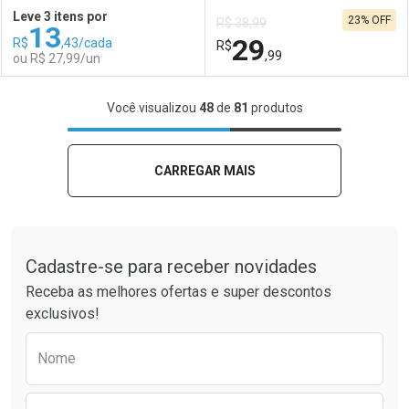
Leve 3 itens por
23% OFF
R$ 38,99
13
Comprar sem Desconto
Comprar sem Desconto
29
R$
,43/cada
Comprar sem Desconto
R$
Comprar sem Desconto
Por R$ 18,05/cada
Por R$ 17,59/cada
,99
ou R$ 27,99/un
Por R$ 18,05/cada
Por R$ 17,59/cada
FECHAR
FECHAR
F
F
Você visualizou
48
de
81
produtos
Laboratório
Por Menos
Laboratório
Por Menos
CARREGAR MAIS
Tudo sobre a Drogaria São Paulo
Cadastre-se para receber novidades
Receba as melhores ofertas e super descontos
exclusivos!
Preencha o formulário abaixo para receber 
Nome
Ativar Desconto
Ativar Desconto