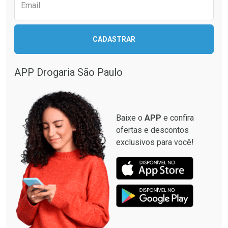
Comprar sem Desconto
Comprar sem Desconto
Email
Comprar sem Desconto
Comprar sem Desconto
Por R$ 27,99/cada
Por R$ 29,99/cada
Por R$ 27,99/cada
Por R$ 29,99/cada
CADASTRAR
APP Drogaria São Paulo
Baixe o
APP
e confira
ofertas e descontos
exclusivos para você!