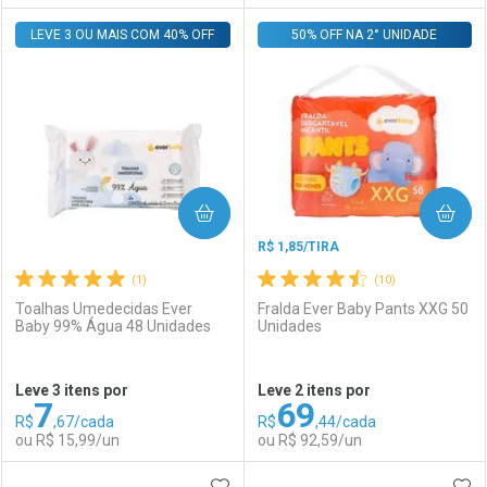
LEVE 3 OU MAIS COM 40% OFF
FECHAR
FECHAR
50% OFF NA 2° UNIDADE
F
F
Laboratório
Por Menos
Laboratório
Por Menos
COMPRAR
COMPRAR
R$ 1,85/TIRA
(1)
(10)
Toalhas Umedecidas Ever
Fralda Ever Baby Pants XXG 50
Baby 99% Água 48 Unidades
Unidades
Ativar Desconto
Ativar Desconto
Leve 3 itens por
Leve 2 itens por
7
69
Comprar sem Desconto
Comprar sem Desconto
R$
,67/cada
R$
,44/cada
Comprar sem Desconto
Comprar sem Desconto
Por R$ 39,99/cada
Por R$ 39,99/cada
ou R$ 15,99/un
ou R$ 92,59/un
Por R$ 39,99/cada
Por R$ 39,99/cada
ADICIONAR AOS FAVORITOS
ADI