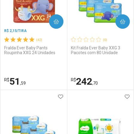
COMPRAR
COMPRAR
R$ 2,15/TIRA
(42)
(0)
Fralda Ever Baby Pants
Kit Fralda Ever Baby XXG 3
Roupinha XXG 24 Unidades
Pacotes com 80 Unidade
Ativar Desconto
Ativar Desconto
Comprar sem Desconto
Comprar sem Desconto
51
242
R$
Comprar sem Desconto
R$
Comprar sem Desconto
Por R$ 15,99/cada
Por R$ 7,19/cada
,59
,70
Por R$ 15,99/cada
Por R$ 7,19/cada
ADICIONAR AOS FAVORITOS
ADI
FECHAR
FECHAR
F
F
Laboratório
Por Menos
Laboratório
Por Menos