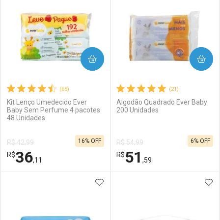
COMPRAR
COMPRAR
(65)
(21)
Kit Lenço Umedecido Ever
Algodão Quadrado Ever Baby
Baby Sem Perfume 4 pacotes
200 Unidades
48 Unidades
16% OFF
6% OFF
R$ 42,99
R$ 54,99
36
51
R$
R$
,11
,59
ADICIONAR AOS FAVORITOS
ADI
FECHAR
FECHAR
F
F
Laboratório
Por Menos
Laboratório
Por Menos