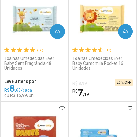
COMPRAR
COMPRAR
(16)
(13)
Toalhas Umedecidas Ever
Toalhas Umedecidas Ever
Baby Sem Fragrância 48
Baby Camomila Pocket 16
Unidades
Unidades
Ativar Desconto
Ativar Desconto
Leve 3 itens por
20% OFF
R$ 8,99
8
Comprar sem Desconto
Comprar sem Desconto
7
R$
,63/cada
Comprar sem Desconto
R$
Comprar sem Desconto
Por R$ 16,19/cada
Por R$ 52,99/cada
,19
ou R$ 15,99/un
Por R$ 16,19/cada
Por R$ 52,99/cada
ADICIONAR AOS FAVORITOS
ADI
FECHAR
FECHAR
F
F
Laboratório
Por Menos
Laboratório
Por Menos