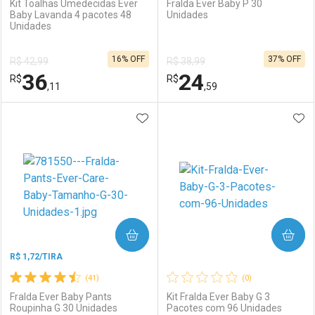
Kit Toalhas Umedecidas Ever
Fralda Ever Baby P 30
Baby Lavanda 4 pacotes 48
Unidades
Unidades
Ativar Desconto
Ativar Desconto
16% OFF
37% OFF
R$ 42,99
R$ 38,99
Comprar sem Desconto
Comprar sem Desconto
36
24
R$
Comprar sem Desconto
R$
Comprar sem Desconto
Por R$ 29,59/cada
Por R$ 7,19/cada
,11
,59
Por R$ 29,59/cada
Por R$ 7,19/cada
ADICIONAR AOS FAVORITOS
ADI
FECHAR
FECHAR
F
F
Laboratório
Por Menos
Laboratório
Por Menos
COMPRAR
COMPRAR
R$ 1,72/TIRA
(41)
(0)
Fralda Ever Baby Pants
Kit Fralda Ever Baby G 3
Roupinha G 30 Unidades
Pacotes com 96 Unidades