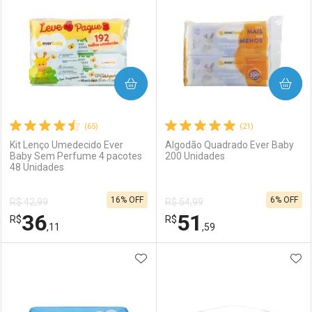
COMPRAR
COMPRAR
(65)
(21)
Kit Lenço Umedecido Ever
Algodão Quadrado Ever Baby
Baby Sem Perfume 4 pacotes
200 Unidades
48 Unidades
16% OFF
6% OFF
R$ 42,99
R$ 54,99
36
51
R$
R$
,11
,59
ADICIONAR AOS FAVORITOS
ADI
FECHAR
FECHAR
F
F
Laboratório
Por Menos
Laboratório
Por Menos