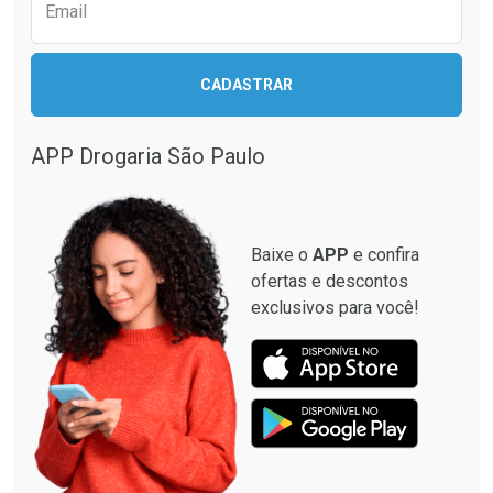
Comprar sem Desconto
Comprar sem Desconto
Email
Comprar sem Desconto
Comprar sem Desconto
Por R$ 17,59/cada
Por R$ 27,99/cada
Por R$ 17,59/cada
Por R$ 27,99/cada
CADASTRAR
APP Drogaria São Paulo
Baixe o
APP
e confira
ofertas e descontos
exclusivos para você!