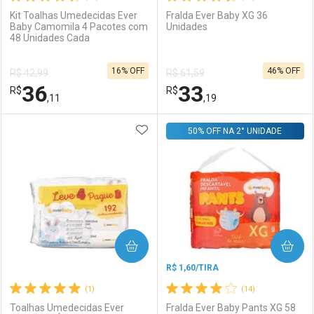
Kit Toalhas Umedecidas Ever
Fralda Ever Baby XG 36
Baby Camomila 4 Pacotes com
Unidades
48 Unidades Cada
Ativar Desconto
Ativar Desconto
16% OFF
46% OFF
R$ 42,99
R$ 61,59
Comprar sem Desconto
Comprar sem Desconto
36
33
R$
Comprar sem Desconto
R$
Comprar sem Desconto
Por R$ 10,07/cada
Por R$ 15,99/cada
,11
,19
Por R$ 10,07/cada
Por R$ 15,99/cada
ADICIONAR AOS FAVORITOS
FECHAR
FECHAR
50% OFF NA 2° UNIDADE
F
F
Laboratório
Por Menos
Laboratório
Por Menos
COMPRAR
COMPRAR
R$ 1,60/TIRA
(1)
(14)
Toalhas Umedecidas Ever
Fralda Ever Baby Pants XG 58