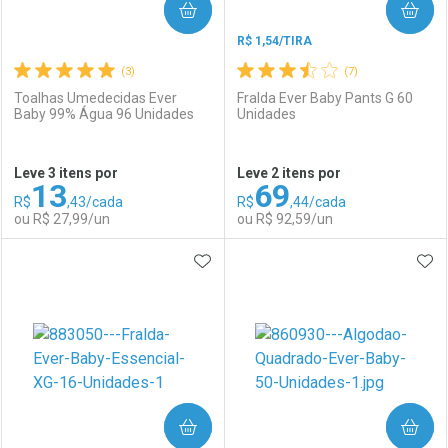
COMPRAR
COMPRAR
R$ 1,54/TIRA
(3)
(7)
Toalhas Umedecidas Ever
Fralda Ever Baby Pants G 60
Baby 99% Água 96 Unidades
Unidades
Ativar Desconto
Ativar Desconto
Leve 3 itens por
Leve 2 itens por
13
69
Comprar sem Desconto
Comprar sem Desconto
R$
,43/cada
R$
,44/cada
Comprar sem Desconto
Comprar sem Desconto
Por R$ 242,70/cada
Por R$ 18,99/cada
ou R$ 27,99/un
ou R$ 92,59/un
Por R$ 242,70/cada
Por R$ 18,99/cada
ADICIONAR AOS FAVORITOS
ADI
FECHAR
FECHAR
F
F
Laboratório
Por Menos
Laboratório
Por Menos
COMPRAR
COMPRAR