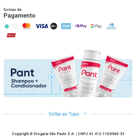
formas de
Pagamento
PIX
MasterCard
VISA
ELO
AMEX
NuPay
Google Pay
Diners Club
Hipercard
Promoção em Destaque
Voltar ao Topo
Copyright
Copyright © Drogaria São Paulo S.A. | CNPJ: 61.412.110/0565-33