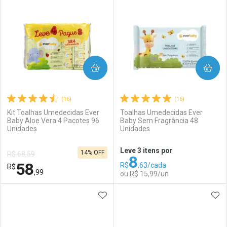
Laboratório
Por Menos
Laboratório
Por Menos
COMPRAR
COMPRAR
(16)
(16)
Kit Toalhas Umedecidas Ever
Toalhas Umedecidas Ever
Baby Aloe Vera 4 Pacotes 96
Baby Sem Fragrância 48
Unidades
Unidades
Ativar Desconto
Ativar Desconto
Leve 3 itens por
14% OFF
R$ 68,59
8
Comprar sem Desconto
Comprar sem Desconto
58
R$
,63/cada
R$
Comprar sem Desconto
Comprar sem Desconto
Por R$ 18,99/cada
Por R$ 16,19/cada
,99
ou R$ 15,99/un
Por R$ 18,99/cada
Por R$ 16,19/cada
ADICIONAR AOS FAVORITOS
ADI
FECHAR
FECHAR
F
F
Laboratório
Por Menos
Laboratório
Por Menos