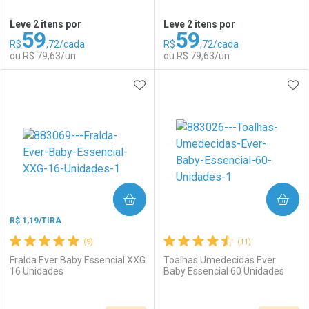
Ativar Desconto
Ativar Desconto
Leve 2 itens por
Leve 2 itens por
59
59
Comprar sem Desconto
Comprar sem Desconto
R$
,72/cada
R$
,72/cada
Comprar sem Desconto
Comprar sem Desconto
Por R$ 33,19/cada
Por R$ 37,27/cada
ou R$ 79,63/un
ou R$ 79,63/un
Por R$ 33,19/cada
Por R$ 37,27/cada
ADICIONAR AOS FAVORITOS
ADI
FECHAR
FECHAR
F
F
Laboratório
Por Menos
Laboratório
Por Menos
COMPRAR
COMPRAR
R$ 1,19/TIRA
(9)
(11)
Fralda Ever Baby Essencial XXG
Toalhas Umedecidas Ever
16 Unidades
Baby Essencial 60 Unidades
Ativar Desconto
Ativar Desconto