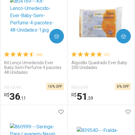
COMPRAR
COMPRAR
(65)
(21)
Kit Lenço Umedecido Ever
Algodão Quadrado Ever Baby
Baby Sem Perfume 4 pacotes
200 Unidades
48 Unidades
16% OFF
6% OFF
R$ 42,99
R$ 54,99
36
51
R$
R$
,11
,59
ADICIONAR AOS FAVORITOS
ADI
FECHAR
FECHAR
F
F
Laboratório
Por Menos
Laboratório
Por Menos