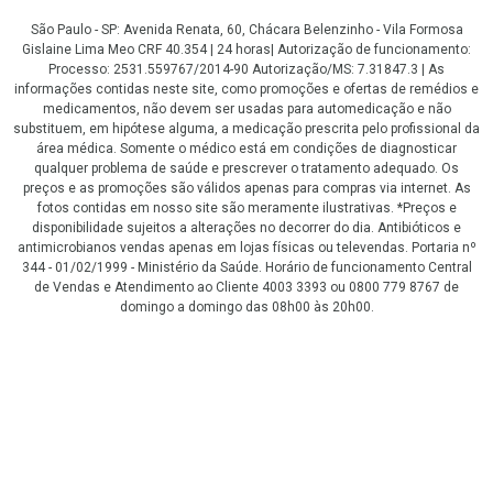
São Paulo - SP: Avenida Renata, 60, Chácara Belenzinho - Vila Formosa
Gislaine Lima Meo CRF 40.354 | 24 horas| Autorização de funcionamento:
Processo: 2531.559767/2014-90 Autorização/MS: 7.31847.3 | As
informações contidas neste site, como promoções e ofertas de remédios e
medicamentos, não devem ser usadas para automedicação e não
substituem, em hipótese alguma, a medicação prescrita pelo profissional da
área médica. Somente o médico está em condições de diagnosticar
qualquer problema de saúde e prescrever o tratamento adequado. Os
preços e as promoções são válidos apenas para compras via internet. As
fotos contidas em nosso site são meramente ilustrativas. *Preços e
disponibilidade sujeitos a alterações no decorrer do dia. Antibióticos e
antimicrobianos vendas apenas em lojas físicas ou televendas. Portaria nº
344 - 01/02/1999 - Ministério da Saúde. Horário de funcionamento Central
de Vendas e Atendimento ao Cliente 4003 3393 ou 0800 779 8767 de
domingo a domingo das 08h00 às 20h00.
LGPD Aceite os Cookies