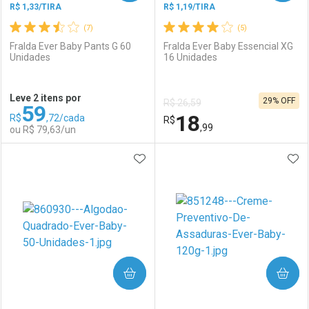
R$ 1,33/TIRA
R$ 1,19/TIRA
(7)
(5)
Fralda Ever Baby Pants G 60
Fralda Ever Baby Essencial XG
Unidades
16 Unidades
Ativar Desconto
Ativar Desconto
Leve 2 itens por
29% OFF
R$ 26,59
59
Comprar sem Desconto
Comprar sem Desconto
18
R$
,72/cada
Comprar sem Desconto
R$
Comprar sem Desconto
Por R$ 18,99/cada
Por R$ 22,39/cada
,99
ou R$ 79,63/un
Por R$ 18,99/cada
Por R$ 22,39/cada
ADICIONAR AOS FAVORITOS
ADI
FECHAR
FECHAR
F
F
Laboratório
Por Menos
Laboratório
Por Menos
COMPRAR
COMPRAR