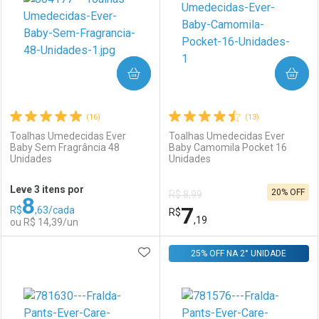
COMPRAR
COMPRAR
(16)
(13)
Toalhas Umedecidas Ever
Toalhas Umedecidas Ever
Baby Sem Fragrância 48
Baby Camomila Pocket 16
Unidades
Unidades
Ativar Desconto
Ativar Desconto
Leve 3 itens por
20% OFF
R$ 8,99
8
Comprar sem Desconto
Comprar sem Desconto
7
R$
,63/cada
Comprar sem Desconto
R$
Comprar sem Desconto
Por R$ 58,99/cada
Por R$ 7,19/cada
,19
ou R$ 14,39/un
Por R$ 58,99/cada
Por R$ 7,19/cada
ADICIONAR AOS FAVORITOS
FECHAR
FECHAR
25% OFF NA 2° UNIDADE
F
F
Laboratório
Por Menos
Laboratório
Por Menos