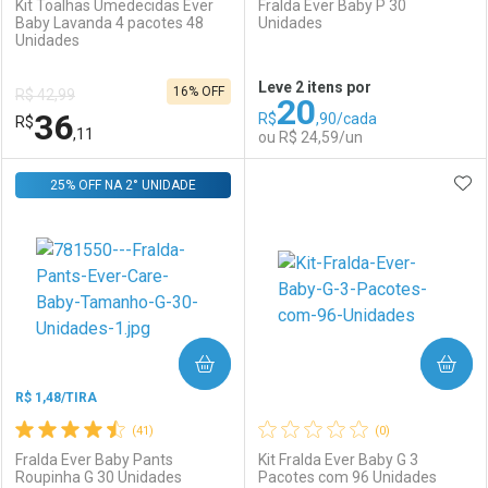
Kit Toalhas Umedecidas Ever
Fralda Ever Baby P 30
Baby Lavanda 4 pacotes 48
Unidades
Unidades
Ativar Desconto
Ativar Desconto
Leve 2 itens por
16% OFF
R$ 42,99
20
Comprar sem Desconto
Comprar sem Desconto
36
R$
,90/cada
R$
Comprar sem Desconto
Comprar sem Desconto
Por R$ 18,05/cada
Por R$ 29,59/cada
,11
ou R$ 24,59/un
Por R$ 18,05/cada
Por R$ 29,59/cada
ADI
25% OFF NA 2° UNIDADE
FECHAR
FECHAR
F
F
Laboratório
Por Menos
Laboratório
Por Menos
COMPRAR
COMPRAR
R$ 1,48/TIRA
(41)
(0)
Fralda Ever Baby Pants
Kit Fralda Ever Baby G 3
Roupinha G 30 Unidades
Pacotes com 96 Unidades