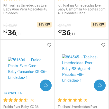
Kit Toalhas Umedecidas Ever
Kit Toalhas Umedecidas Ever
Baby Aloe Vera 4 pacotes 48
Baby Camomila 4 Pacotes com
Unidades
48 Unidades Cada
Ativar Desconto
Ativar Desconto
16% OFF
16% OFF
R$ 42,99
R$ 42,99
Comprar sem Desconto
Comprar sem Desconto
36
36
R$
Comprar sem Desconto
R$
Comprar sem Desconto
Por R$ 8,06/cada
Por R$ 14,39/cada
,11
,11
Por R$ 8,06/cada
Por R$ 14,39/cada
ADICIONAR AOS FAVORITOS
ADI
FECHAR
FECHAR
F
F
Laboratório
Por Menos
Laboratório
Por Menos
COMPRAR
COMPRAR
R$ 0,92/TIRA
(64)
(1)
Fralda Ever Baby XG 36
Toalhas Umedecidas Ever