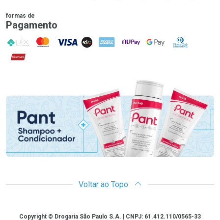
formas de
Pagamento
PIX
MasterCard
VISA
ELO
AMEX
NuPay
Google Pay
Diners Club
Hipercard
Promoção em Destaque
Voltar ao Topo
Copyright
Copyright © Drogaria São Paulo S.A. | CNPJ: 61.412.110/0565-33