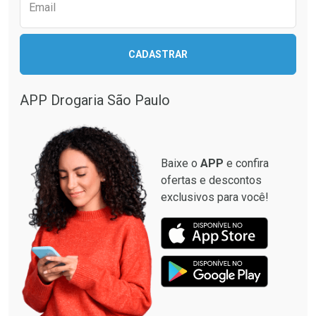
Comprar sem Desconto
Comprar sem Desconto
Email
Comprar sem Desconto
Comprar sem Desconto
Por R$ 17,59/cada
Por R$ 22,39/cada
Por R$ 17,59/cada
Por R$ 22,39/cada
CADASTRAR
APP Drogaria São Paulo
Baixe o
APP
e confira
ofertas e descontos
exclusivos para você!