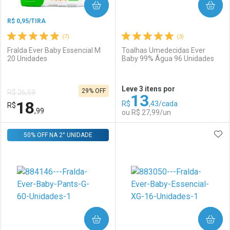
COMPRAR
COMPRAR
R$ 0,95/TIRA
(7)
(3)
Fralda Ever Baby Essencial M
Toalhas Umedecidas Ever
20 Unidades
Baby 99% Água 96 Unidades
Ativar Desconto
Ativar Desconto
Leve 3 itens por
29% OFF
R$ 26,59
13
Comprar sem Desconto
Comprar sem Desconto
18
R$
,43/cada
R$
Comprar sem Desconto
Comprar sem Desconto
Por R$ 242,70/cada
Por R$ 242,70/cada
,99
ou R$ 27,99/un
Por R$ 242,70/cada
Por R$ 242,70/cada
ADI
50% OFF NA 2° UNIDADE
FECHAR
FECHAR
F
F
Laboratório
Por Menos
Laboratório
Por Menos
COMPRAR
COMPRAR