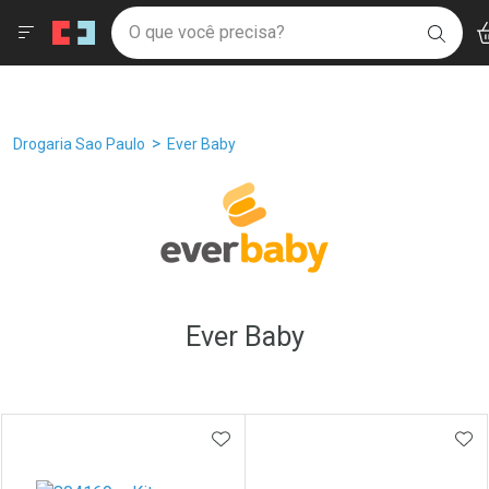
Drogaria São Paulo
Âncoras
Menu
Ac
Ir direto para a home
O que você precisa?
Filtros
Ordenar por
BUSC
Navegue pela página
Ir direto para o conteúdo
Faça a sua busca
Ir direto para a busca
Ir direto para a conta
Ir direto para a ajuda
Breadcrumb
Drogaria Sao Paulo
Ever Baby
Ir direto para a notificações
Ir direto para o carrinho
Ir direto para o menu
Ever Baby
Prateleira
ADICIONAR AOS FAVORITOS
ADI