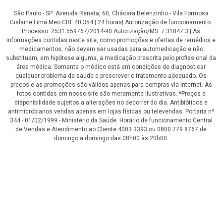
São Paulo - SP: Avenida Renata, 60, Chácara Belenzinho - Vila Formosa
Gislaine Lima Meo CRF 40.354 | 24 horas| Autorização de funcionamento:
Processo: 2531.559767/2014-90 Autorização/MS: 7.31847.3 | As
informações contidas neste site, como promoções e ofertas de remédios e
medicamentos, não devem ser usadas para automedicação e não
substituem, em hipótese alguma, a medicação prescrita pelo profissional da
área médica. Somente o médico está em condições de diagnosticar
qualquer problema de saúde e prescrever o tratamento adequado. Os
preços e as promoções são válidos apenas para compras via internet. As
fotos contidas em nosso site são meramente ilustrativas. *Preços e
disponibilidade sujeitos a alterações no decorrer do dia. Antibióticos e
antimicrobianos vendas apenas em lojas físicas ou televendas. Portaria nº
344 - 01/02/1999 - Ministério da Saúde. Horário de funcionamento Central
de Vendas e Atendimento ao Cliente 4003 3393 ou 0800 779 8767 de
domingo a domingo das 08h00 às 20h00.
LGPD Aceite os Cookies