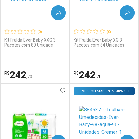
COMPRAR
COMPRAR
(0)
(0)
Kit Fralda Ever Baby XXG 3
Kit Fralda Ever Baby XG 3
Pacotes com 80 Unidade
Pacotes com 84 Unidades
Ativar Desconto
Ativar Desconto
Comprar sem Desconto
Comprar sem Desconto
242
242
R$
Comprar sem Desconto
R$
Comprar sem Desconto
Por R$ 39,99/cada
Por R$ 51,59/cada
,70
,70
Por R$ 39,99/cada
Por R$ 51,59/cada
ADICIONAR AOS FAVORITOS
FECHAR
FECHAR
LEVE 3 OU MAIS COM 40% OFF
F
F
Laboratório
Por Menos
Laboratório
Por Menos