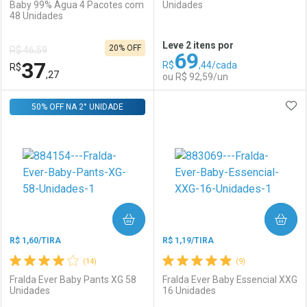
Baby 99% Água 4 Pacotes com
Unidades
48 Unidades
Ativar Desconto
Ativar Desconto
Leve 2 itens por
20% OFF
R$ 46,59
69
Comprar sem Desconto
Comprar sem Desconto
37
R$
,44/cada
R$
Comprar sem Desconto
Comprar sem Desconto
Por R$ 36,11/cada
Por R$ 39,99/cada
,27
ou R$ 92,59/un
Por R$ 36,11/cada
Por R$ 39,99/cada
ADI
50% OFF NA 2° UNIDADE
FECHAR
FECHAR
F
F
Laboratório
Por Menos
Laboratório
Por Menos
COMPRAR
COMPRAR
R$ 1,60/TIRA
R$ 1,19/TIRA
(14)
(9)
Fralda Ever Baby Pants XG 58
Fralda Ever Baby Essencial XXG
Unidades
16 Unidades