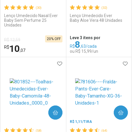
(30)
(32)
Lenço Umedecido Nasal Ever
Lenço Umedecido Ever
Baby Sem Perfume 25
Baby Aloe Vera 48 Unidades
Unidades
Ativar Desconto
Ativar Desconto
Leve 3 itens por
20% OFF
R$ 12,59
8
Comprar sem Desconto
Comprar sem Desconto
10
R$
,63/cada
R$
Comprar sem Desconto
Comprar sem Desconto
Por R$ 34,82/cada
Por R$ 19,99/cada
,07
ou R$ 15,99/un
Por R$ 34,82/cada
Por R$ 19,99/cada
ADICIONAR AOS FAVORITOS
ADI
FECHAR
FECHAR
F
F
Laboratório
Por Menos
Laboratório
Por Menos
COMPRAR
COMPRAR
R$ 1,11/TIRA
(58)
(64)