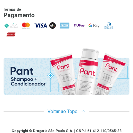
formas de
Pagamento
PIX
MasterCard
VISA
ELO
AMEX
NuPay
Google Pay
Diners Club
Hipercard
Promoção em Destaque
Voltar ao Topo
Copyright
Copyright © Drogaria São Paulo S.A. | CNPJ: 61.412.110/0565-33