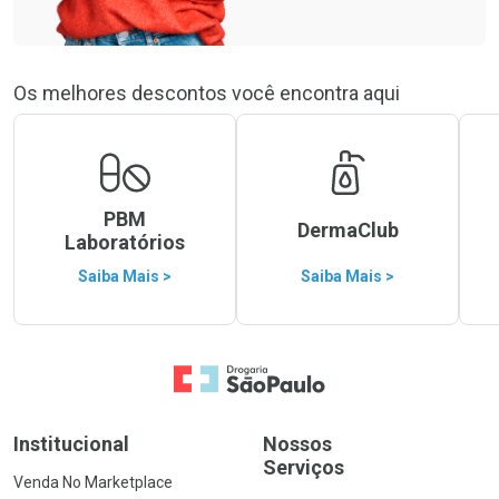
Os melhores descontos você encontra aqui
PBM
DermaClub
Laboratórios
Saiba Mais >
Saiba Mais >
Ir para a Home
Institucional
Nossos
Serviços
Venda No Marketplace