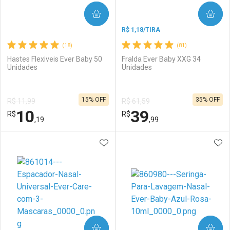
COMPRAR
COMPRAR
R$ 1,18/TIRA
(18)
(81)
Hastes Flexiveis Ever Baby 50
Fralda Ever Baby XXG 34
Unidades
Unidades
Ativar Desconto
Ativar Desconto
15% OFF
35% OFF
R$ 11,99
R$ 61,59
Comprar sem Desconto
Comprar sem Desconto
10
39
R$
Comprar sem Desconto
R$
Comprar sem Desconto
Por R$ 89,90/cada
Por R$ 89,90/cada
,19
,99
Por R$ 89,90/cada
Por R$ 89,90/cada
ADICIONAR AOS FAVORITOS
ADI
FECHAR
FECHAR
F
F
Laboratório
Por Menos
Laboratório
Por Menos
COMPRAR
COMPRAR