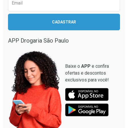
Comprar sem Desconto
Comprar sem Desconto
Email
Comprar sem Desconto
Comprar sem Desconto
Por R$ 29,99/cada
Por R$ 29,99/cada
Por R$ 29,99/cada
Por R$ 29,99/cada
CADASTRAR
APP Drogaria São Paulo
Baixe o
APP
e confira
ofertas e descontos
exclusivos para você!