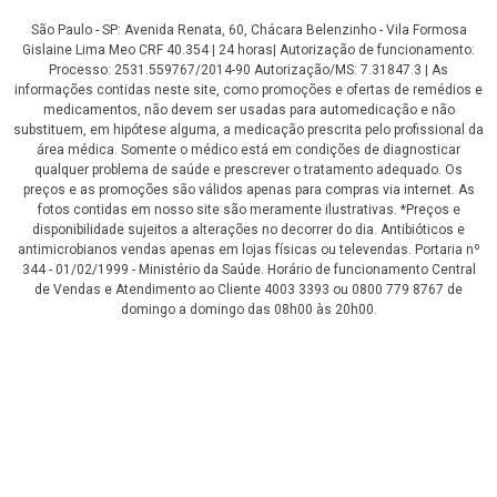
São Paulo - SP: Avenida Renata, 60, Chácara Belenzinho - Vila Formosa
Gislaine Lima Meo CRF 40.354 | 24 horas| Autorização de funcionamento:
Processo: 2531.559767/2014-90 Autorização/MS: 7.31847.3 | As
informações contidas neste site, como promoções e ofertas de remédios e
medicamentos, não devem ser usadas para automedicação e não
substituem, em hipótese alguma, a medicação prescrita pelo profissional da
área médica. Somente o médico está em condições de diagnosticar
qualquer problema de saúde e prescrever o tratamento adequado. Os
preços e as promoções são válidos apenas para compras via internet. As
fotos contidas em nosso site são meramente ilustrativas. *Preços e
disponibilidade sujeitos a alterações no decorrer do dia. Antibióticos e
antimicrobianos vendas apenas em lojas físicas ou televendas. Portaria nº
344 - 01/02/1999 - Ministério da Saúde. Horário de funcionamento Central
de Vendas e Atendimento ao Cliente 4003 3393 ou 0800 779 8767 de
domingo a domingo das 08h00 às 20h00.
LGPD Aceite os Cookies