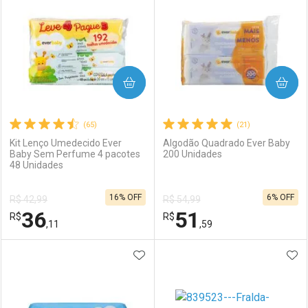
COMPRAR
COMPRAR
(65)
(21)
Kit Lenço Umedecido Ever
Algodão Quadrado Ever Baby
Baby Sem Perfume 4 pacotes
200 Unidades
48 Unidades
16% OFF
6% OFF
R$ 42,99
R$ 54,99
36
51
R$
R$
,11
,59
ADICIONAR AOS FAVORITOS
ADI
FECHAR
FECHAR
F
F
Laboratório
Por Menos
Laboratório
Por Menos