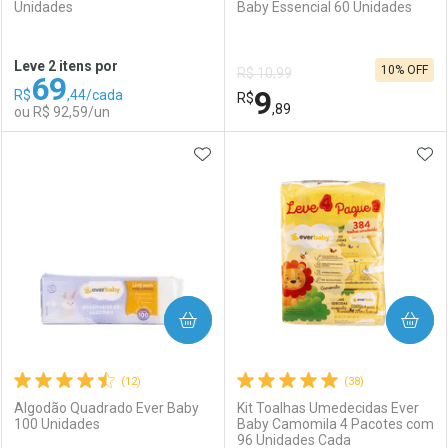
Unidades
Baby Essencial 60 Unidades
Ativar Desconto
Ativar Desconto
Leve 2 itens por
10% OFF
R$ 10,99
69
Comprar sem Desconto
Comprar sem Desconto
9
R$
,44/cada
Comprar sem Desconto
R$
Comprar sem Desconto
Por R$ 36,11/cada
Por R$ 61,59/cada
,89
ou R$ 92,59/un
Por R$ 36,11/cada
Por R$ 61,59/cada
ADICIONAR AOS FAVORITOS
ADI
FECHAR
FECHAR
F
F
Laboratório
Por Menos
Laboratório
Por Menos
COMPRAR
COMPRAR
(12)
(38)
Algodão Quadrado Ever Baby
Kit Toalhas Umedecidas Ever
100 Unidades
Baby Camomila 4 Pacotes com
96 Unidades Cada