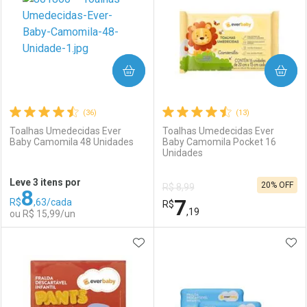
COMPRAR
COMPRAR
(36)
(13)
Toalhas Umedecidas Ever
Toalhas Umedecidas Ever
Baby Camomila 48 Unidades
Baby Camomila Pocket 16
Unidades
Ativar Desconto
Ativar Desconto
Leve 3 itens por
20% OFF
R$ 8,99
8
Comprar sem Desconto
Comprar sem Desconto
7
R$
,63/cada
Comprar sem Desconto
R$
Comprar sem Desconto
Por R$ 58,99/cada
Por R$ 15,99/cada
,19
ou R$ 15,99/un
Por R$ 58,99/cada
Por R$ 15,99/cada
ADICIONAR AOS FAVORITOS
ADI
FECHAR
FECHAR
F
F
Laboratório
Por Menos
Laboratório
Por Menos