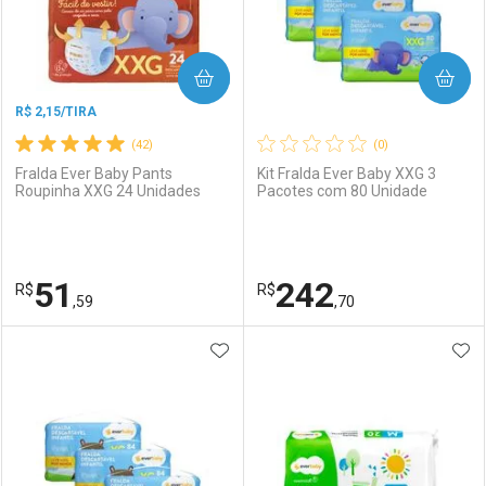
COMPRAR
COMPRAR
R$ 2,15/TIRA
(42)
(0)
Fralda Ever Baby Pants
Kit Fralda Ever Baby XXG 3
Roupinha XXG 24 Unidades
Pacotes com 80 Unidade
Ativar Desconto
Ativar Desconto
Comprar sem Desconto
Comprar sem Desconto
51
242
R$
Comprar sem Desconto
R$
Comprar sem Desconto
Por R$ 15,99/cada
Por R$ 7,19/cada
,59
,70
Por R$ 15,99/cada
Por R$ 7,19/cada
ADICIONAR AOS FAVORITOS
ADI
FECHAR
FECHAR
F
F
Laboratório
Por Menos
Laboratório
Por Menos