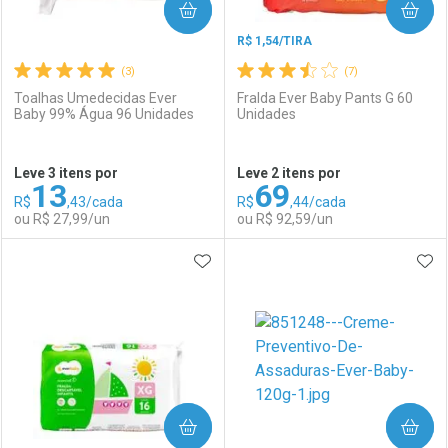
COMPRAR
COMPRAR
R$ 1,54/TIRA
(3)
(7)
Toalhas Umedecidas Ever
Fralda Ever Baby Pants G 60
Baby 99% Água 96 Unidades
Unidades
Ativar Desconto
Ativar Desconto
Leve 3 itens por
Leve 2 itens por
13
69
Comprar sem Desconto
Comprar sem Desconto
R$
,43/cada
R$
,44/cada
Comprar sem Desconto
Comprar sem Desconto
Por R$ 242,70/cada
Por R$ 18,99/cada
ou R$ 27,99/un
ou R$ 92,59/un
Por R$ 242,70/cada
Por R$ 18,99/cada
ADICIONAR AOS FAVORITOS
ADI
FECHAR
FECHAR
F
F
Laboratório
Por Menos
Laboratório
Por Menos
COMPRAR
COMPRAR