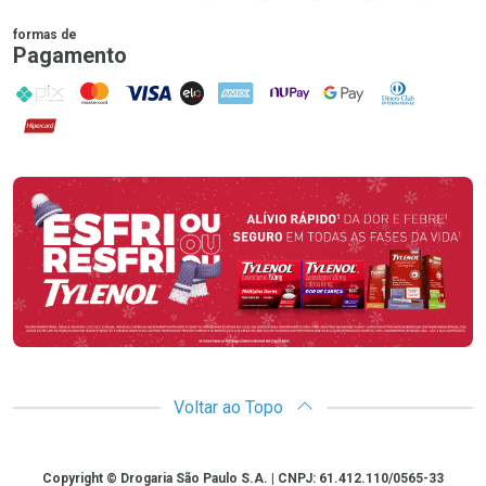
formas de
Pagamento
PIX
MasterCard
VISA
ELO
AMEX
NuPay
Google Pay
Diners Club
Hipercard
Promoção em Destaque
Voltar ao Topo
Copyright
Copyright © Drogaria São Paulo S.A. | CNPJ: 61.412.110/0565-33