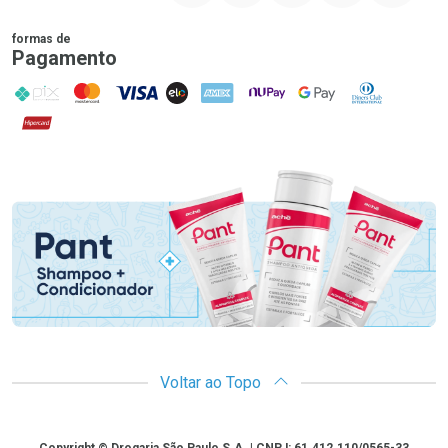
formas de
Pagamento
PIX
MasterCard
VISA
ELO
AMEX
NuPay
Google Pay
Diners Club
Hipercard
Promoção em Destaque
Voltar ao Topo
Copyright