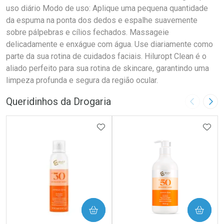
uso diário Modo de uso: Aplique uma pequena quantidade
da espuma na ponta dos dedos e espalhe suavemente
sobre pálpebras e cílios fechados. Massageie
delicadamente e enxágue com água. Use diariamente como
parte da sua rotina de cuidados faciais. Hiluropt Clean é o
aliado perfeito para sua rotina de skincare, garantindo uma
limpeza profunda e segura da região ocular.
Queridinhos da Drogaria
Imagem A
Pró
ADICIONAR AOS FAVORITOS
ADIC
COMPRAR
COMPRAR