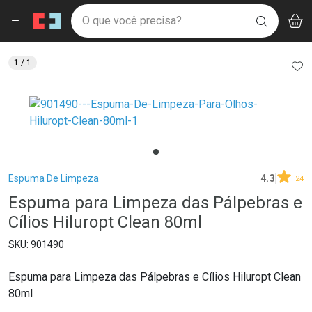
Drogaria São Paulo
Menu
Aces
Ir direto para a home
O que você precisa?
V
i
BUSCAR
Navegue pela página
Ir direto para o conteúdo
Faça a sua busca
Ir direto para a busca
Ir direto para a conta
AD
1
/ 1
Ir direto para a ajuda
Ir direto para a notificações
Ir direto para o carrinho
Ir direto para o menu
Breadcrumb
Espuma De Limpeza
4.3
24
Espuma para Limpeza das Pálpebras e
Cílios Hiluropt Clean 80ml
901490
Espuma para Limpeza das Pálpebras e Cílios Hiluropt Clean
80ml