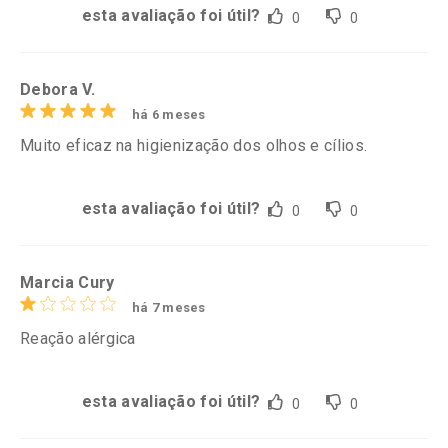
esta avaliação foi útil?
0
0
Debora V.
há 6 meses
Muito eficaz na higienização dos olhos e cílios.
esta avaliação foi útil?
0
0
Marcia Cury
há 7 meses
Reação alérgica
esta avaliação foi útil?
0
0