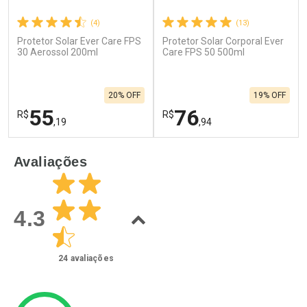
(4)
(13)
Protetor Solar Ever Care FPS
Protetor Solar Corporal Ever
30 Aerossol 200ml
Care FPS 50 500ml
20% OFF
19% OFF
55
76
R$
R$
,19
,94
FECHAR
F
FECHAR
F
Avaliações
Laboratório
Laboratório
Por Menos
Por Menos
4.3
24
avaliações