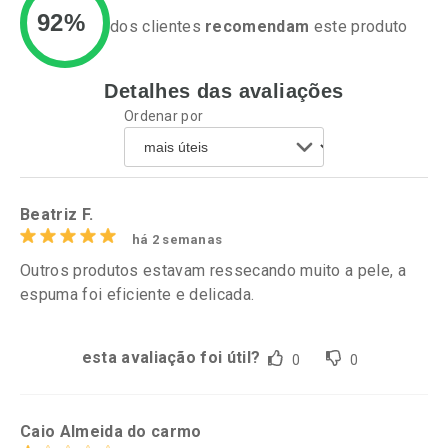
92%
dos clientes
recomendam
este produto
Detalhes das avaliações
Ativar Desconto
Ativar Desconto
Ordenar por
Comprar sem Desconto
Comprar sem Desconto
Por R$ 55,19/cada
Por R$ 76,94/cada
Comprar sem Desconto
Comprar sem Desconto
Por R$ 55,19/cada
Por R$ 76,94/cada
Beatriz F.
há 2 semanas
Outros produtos estavam ressecando muito a pele, a
espuma foi eficiente e delicada.
esta avaliação foi útil?
0
0
Caio Almeida do carmo