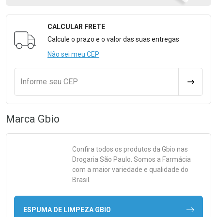
CALCULAR FRETE
Formulário para Calcular o Frete
Calcule o prazo e o valor das suas entregas
Não sei meu CEP
Informe seu CEP
CALCULA
Marca
Gbio
Confira todos os produtos da
Gbio
nas
Drogaria São Paulo. Somos a Farmácia
com a maior variedade e qualidade do
Brasil.
ESPUMA DE LIMPEZA GBIO