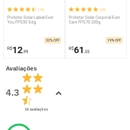
(15)
(20)
Protetor Solar Labial Ever
Protetor Solar Corporal Ever
You FPS30 3,6g
Care FPS70 200g
32% OFF
19% OFF
12
61
R$
R$
,99
,55
FECHAR
F
FECHAR
F
Avaliações
Laboratório
Laboratório
Por Menos
Por Menos
4.3
24
avaliações