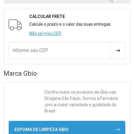
CALCULAR FRETE
Formulário para Calcular o Frete
Calcule o prazo e o valor das suas entregas
Não sei meu CEP
Informe seu CEP
CALCULA
Marca
Gbio
Confira todos os produtos da
Gbio
nas
Drogaria São Paulo. Somos a Farmácia
com a maior variedade e qualidade do
Brasil.
ESPUMA DE LIMPEZA GBIO