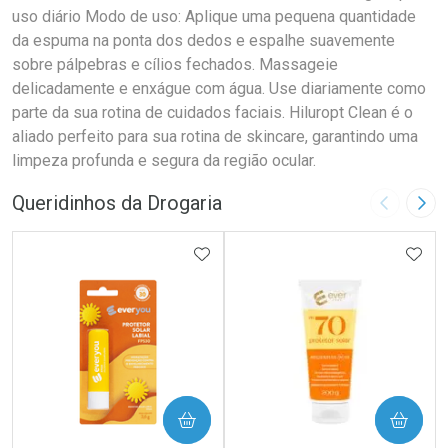
uso diário Modo de uso: Aplique uma pequena quantidade
da espuma na ponta dos dedos e espalhe suavemente
sobre pálpebras e cílios fechados. Massageie
delicadamente e enxágue com água. Use diariamente como
parte da sua rotina de cuidados faciais. Hiluropt Clean é o
aliado perfeito para sua rotina de skincare, garantindo uma
limpeza profunda e segura da região ocular.
Queridinhos da Drogaria
Imagem A
Pró
ADICIONAR AOS FAVORITOS
ADIC
COMPRAR
COMPRAR