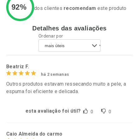
92%
dos clientes
recomendam
este produto
Detalhes das avaliações
Ativar Desconto
Ativar Desconto
Ordenar por
Comprar sem Desconto
Comprar sem Desconto
Por R$ 49,27/cada
Por R$ 21,86/cada
Comprar sem Desconto
Comprar sem Desconto
Por R$ 49,27/cada
Por R$ 21,86/cada
Beatriz F.
há 2 semanas
Outros produtos estavam ressecando muito a pele, a
espuma foi eficiente e delicada.
esta avaliação foi útil?
0
0
Caio Almeida do carmo