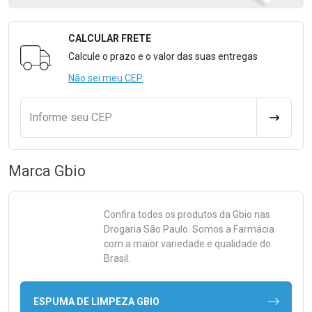
CALCULAR FRETE
Formulário para Calcular o Frete
Calcule o prazo e o valor das suas entregas
Não sei meu CEP
Informe seu CEP
CALCULA
Marca
Gbio
Confira todos os produtos da
Gbio
nas
Drogaria São Paulo. Somos a Farmácia
com a maior variedade e qualidade do
Brasil.
ESPUMA DE LIMPEZA GBIO