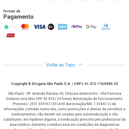
formas de
Pagamento
PIX
MasterCard
VISA
ELO
AMEX
NuPay
Google Pay
Diners Club
Hipercard
Promoção em Destaque
Voltar ao Topo
Copyright
Copyright © Drogaria São Paulo S.A. | CNPJ: 61.412.110/0565-33
São Paulo - SP: Avenida Renata, 60, Chácara Belenzinho - Vila Formosa
Gislaine Lima Meo CRF 40.354 | 24 horas| Autorização de funcionamento:
Processo: 2531.559767/2014-90 Autorização/MS: 7.31847.3 | As
informações contidas neste site, como promoções e ofertas de remédios e
medicamentos, não devem ser usadas para automedicação e não
substituem, em hipótese alguma, a medicação prescrita pelo profissional da
área médica. Somente o médico está em condições de diagnosticar