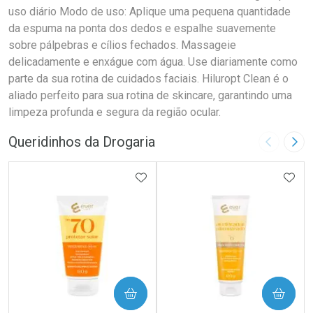
uso diário Modo de uso: Aplique uma pequena quantidade
da espuma na ponta dos dedos e espalhe suavemente
sobre pálpebras e cílios fechados. Massageie
delicadamente e enxágue com água. Use diariamente como
parte da sua rotina de cuidados faciais. Hiluropt Clean é o
aliado perfeito para sua rotina de skincare, garantindo uma
limpeza profunda e segura da região ocular.
Queridinhos da Drogaria
Imagem A
Pró
ADICIONAR AOS FAVORITOS
ADIC
COMPRAR
COMPRAR