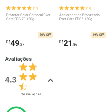
(15)
(12)
Protetor Solar Corporal Ever
Acelerador de Bronzeado
Care FPS 70 120g
Ever Care FPS6 120g
20% OFF
19% OFF
49
21
R$
R$
,27
,86
FECHAR
F
FECHAR
F
Avaliações
Laboratório
Laboratório
Por Menos
Por Menos
4.3
24
avaliações