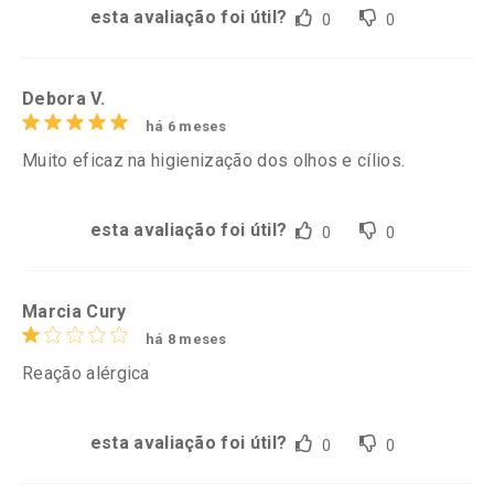
esta avaliação foi útil?
0
0
Debora V.
há 6 meses
Muito eficaz na higienização dos olhos e cílios.
esta avaliação foi útil?
0
0
Marcia Cury
há 8 meses
Reação alérgica
esta avaliação foi útil?
0
0