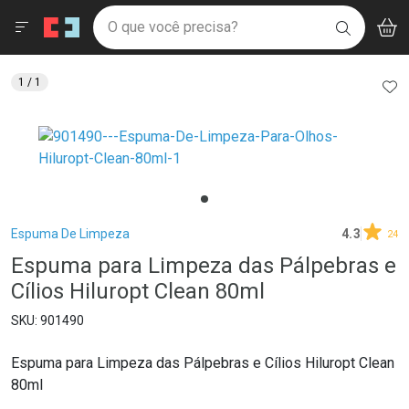
Drogaria São Paulo
Menu
Aces
Ir direto para a home
O que você precisa?
V
i
BUSCAR
Navegue pela página
Ir direto para o conteúdo
Faça a sua busca
Ir direto para a busca
Ir direto para a conta
AD
1
/ 1
Ir direto para a ajuda
Ir direto para a notificações
Ir direto para o carrinho
Ir direto para o menu
Breadcrumb
Espuma De Limpeza
4.3
24
Espuma para Limpeza das Pálpebras e
Cílios Hiluropt Clean 80ml
901490
Espuma para Limpeza das Pálpebras e Cílios Hiluropt Clean
80ml