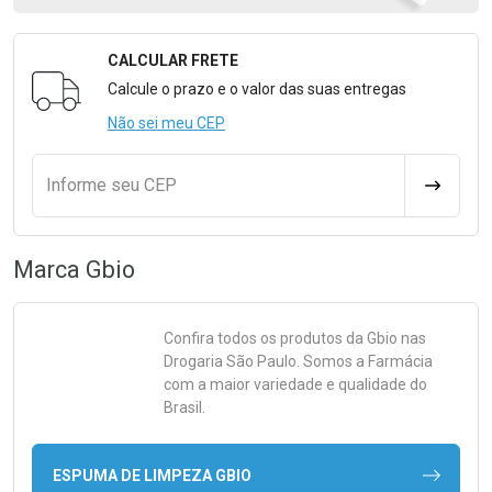
CALCULAR FRETE
Formulário para Calcular o Frete
Calcule o prazo e o valor das suas entregas
Não sei meu CEP
Informe seu CEP
CALCULA
Marca
Gbio
Confira todos os produtos da
Gbio
nas
Drogaria São Paulo. Somos a Farmácia
com a maior variedade e qualidade do
Brasil.
ESPUMA DE LIMPEZA GBIO