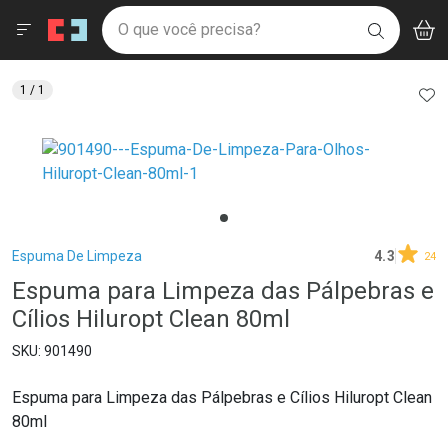
Drogaria São Paulo
Menu
Aces
Ir direto para a home
O que você precisa?
V
i
BUSCAR
Navegue pela página
Ir direto para o conteúdo
Faça a sua busca
Ir direto para a busca
Ir direto para a conta
AD
1
/ 1
Ir direto para a ajuda
Ir direto para a notificações
Ir direto para o carrinho
Ir direto para o menu
Breadcrumb
Espuma De Limpeza
4.3
24
Espuma para Limpeza das Pálpebras e
Cílios Hiluropt Clean 80ml
901490
Espuma para Limpeza das Pálpebras e Cílios Hiluropt Clean
80ml