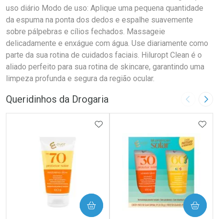
uso diário Modo de uso: Aplique uma pequena quantidade
da espuma na ponta dos dedos e espalhe suavemente
sobre pálpebras e cílios fechados. Massageie
delicadamente e enxágue com água. Use diariamente como
parte da sua rotina de cuidados faciais. Hiluropt Clean é o
aliado perfeito para sua rotina de skincare, garantindo uma
limpeza profunda e segura da região ocular.
Queridinhos da Drogaria
Imagem A
Pró
ADICIONAR AOS FAVORITOS
ADIC
COMPRAR
COMPRAR