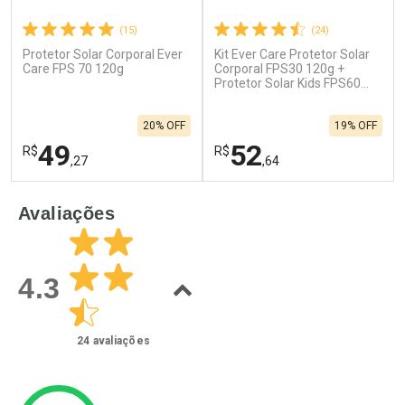
(15)
(24)
Protetor Solar Corporal Ever
Kit Ever Care Protetor Solar
Care FPS 70 120g
Corporal FPS30 120g +
Protetor Solar Kids FPS60
120g
20% OFF
19% OFF
49
52
R$
R$
,27
,64
FECHAR
F
FECHAR
F
Avaliações
Laboratório
Laboratório
Por Menos
Por Menos
4.3
24
avaliações