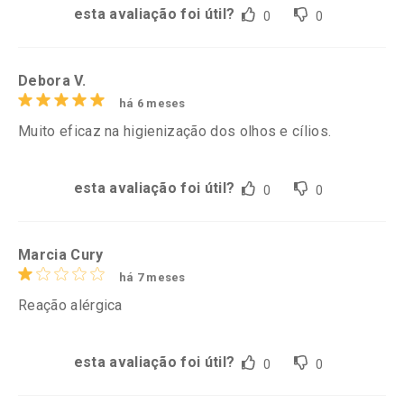
esta avaliação foi útil?
0
0
Debora V.
há 6 meses
Muito eficaz na higienização dos olhos e cílios.
esta avaliação foi útil?
0
0
Marcia Cury
há 7 meses
Reação alérgica
esta avaliação foi útil?
0
0