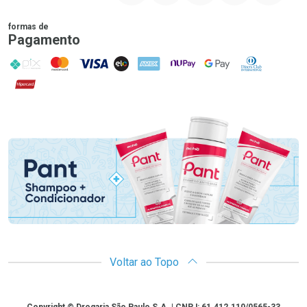
formas de
Pagamento
PIX
MasterCard
VISA
ELO
AMEX
NuPay
Google Pay
Diners Club
Hipercard
Promoção em Destaque
Voltar ao Topo
Copyright