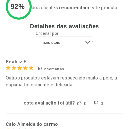
92%
dos clientes
recomendam
este produto
Detalhes das avaliações
Ativar Desconto
Ativar Desconto
Ordenar por
Comprar sem Desconto
Comprar sem Desconto
Por R$ 49,27/cada
Por R$ 52,64/cada
Comprar sem Desconto
Comprar sem Desconto
Por R$ 49,27/cada
Por R$ 52,64/cada
Beatriz F.
há 2 semanas
Outros produtos estavam ressecando muito a pele, a
espuma foi eficiente e delicada.
esta avaliação foi útil?
0
0
Caio Almeida do carmo