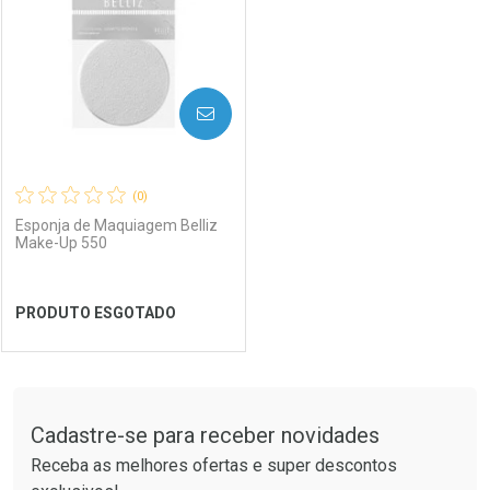
Laboratório
Por Menos
Laboratório
Por Menos
AVISE-ME
(0)
Esponja de Maquiagem Belliz
Make-Up 550
Ver Desconto Convênio
Ver Desconto Convênio
PRODUTO ESGOTADO
FECHAR
FECHAR
Tudo sobre a Drogaria São Paulo
Cadastre-se para receber novidades
Laboratório
Por Menos
Receba as melhores ofertas e super descontos