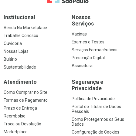
Institucional
Nossos
Serviços
Venda No Marketplace
Vacinas
Trabalhe Conosco
Exames e Testes
Ouvidoria
Serviços Farmacêuticos
Nossas Lojas
Prescrição Digital
Bulário
Assinatura
Sustentabilidade
Atendimento
Segurança e
Privacidade
Como Comprar no Site
Política de Privacidade
Formas de Pagamento
Portal do Titular de Dados
Prazo de Entrega
Pessoais
Reembolso
Como Protegemos os Seus
Troca ou Devolução
Dados
Marketplace
Configuração de Cookies