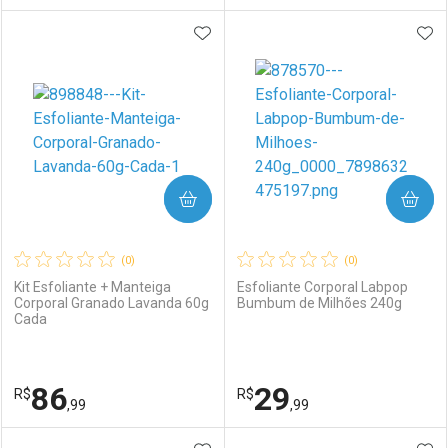
ADICIONAR AOS FAVORITOS
ADI
FECHAR
FECHAR
F
F
Laboratório
Por Menos
Laboratório
Por Menos
COMPRAR
COMPRAR
(0)
(0)
Kit Esfoliante + Manteiga
Esfoliante Corporal Labpop
Corporal Granado Lavanda 60g
Bumbum de Milhões 240g
Cada
Ativar Desconto
Ativar Desconto
Comprar sem Desconto
Comprar sem Desconto
86
29
R$
Comprar sem Desconto
R$
Comprar sem Desconto
Por R$ 17,19/cada
Por R$ 51,59/cada
,99
,99
Por R$ 17,19/cada
Por R$ 51,59/cada