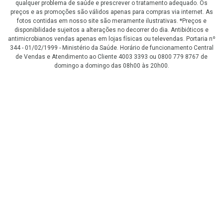
qualquer problema de saúde e prescrever o tratamento adequado. Os
preços e as promoções são válidos apenas para compras via internet. As
fotos contidas em nosso site são meramente ilustrativas. *Preços e
disponibilidade sujeitos a alterações no decorrer do dia. Antibióticos e
antimicrobianos vendas apenas em lojas físicas ou televendas. Portaria nº
344 - 01/02/1999 - Ministério da Saúde. Horário de funcionamento Central
de Vendas e Atendimento ao Cliente 4003 3393 ou 0800 779 8767 de
domingo a domingo das 08h00 às 20h00.
LGPD Aceite os Cookies