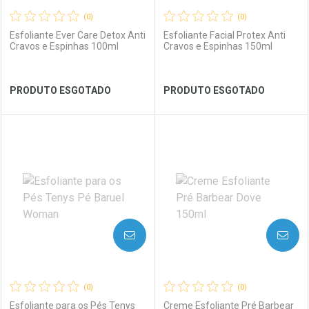
(0)
(0)
Esfoliante Ever Care Detox Anti
Esfoliante Facial Protex Anti
Cravos e Espinhas 100ml
Cravos e Espinhas 150ml
Ver Desconto Convênio
Ver Desconto Convênio
PRODUTO ESGOTADO
PRODUTO ESGOTADO
FECHAR
FECHAR
FEC
FEC
Laboratório
Por Menos
Laboratório
Por Menos
AVISE-ME
AVISE-ME
(0)
(0)
Esfoliante para os Pés Tenys
Creme Esfoliante Pré Barbear