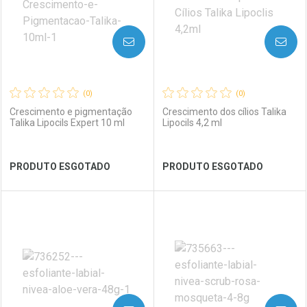
AVISE-ME
AVISE-ME
(0)
(0)
Crescimento e pigmentação
Crescimento dos cílios Talika
Talika Lipocils Expert 10 ml
Lipocils 4,2 ml
Ver Desconto Convênio
Ver Desconto Convênio
PRODUTO ESGOTADO
PRODUTO ESGOTADO
FECHAR
FECHAR
FEC
FEC
Laboratório
Por Menos
Laboratório
Por Menos