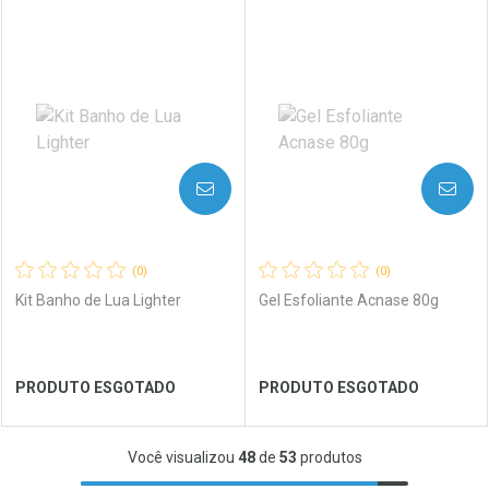
FECHAR
FECHAR
FEC
FEC
Laboratório
Por Menos
Laboratório
Por Menos
AVISE-ME
AVISE-ME
(0)
(0)
Kit Banho de Lua Lighter
Gel Esfoliante Acnase 80g
Ver Desconto Convênio
Ver Desconto Convênio
PRODUTO ESGOTADO
PRODUTO ESGOTADO
FECHAR
FECHAR
FEC
FEC
Você visualizou
48
de
53
produtos