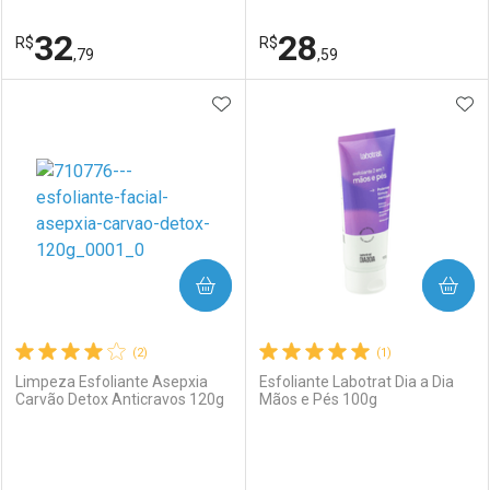
Comprar sem Desconto
Comprar sem Desconto
32
28
R$
Comprar sem Desconto
R$
Comprar sem Desconto
Por R$ 33,31/cada
Por R$ 38,59/cada
,79
,59
Por R$ 33,31/cada
Por R$ 38,59/cada
ADICIONAR AOS FAVORITOS
ADI
FECHAR
FECHAR
F
F
Laboratório
Por Menos
Laboratório
Por Menos
COMPRAR
COMPRAR
(2)
(1)
Limpeza Esfoliante Asepxia
Esfoliante Labotrat Dia a Dia
Carvão Detox Anticravos 120g
Mãos e Pés 100g
Ativar Desconto
Ativar Desconto
Comprar sem Desconto
Comprar sem Desconto