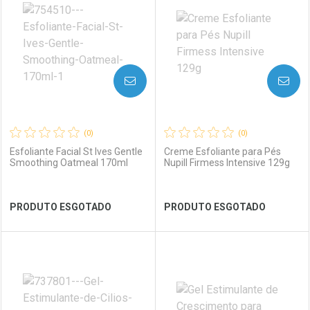
Laboratório
Por Menos
Laboratório
Por Menos
AVISE-ME
AVISE-ME
(0)
(0)
Esfoliante Facial St Ives Gentle
Creme Esfoliante para Pés
Smoothing Oatmeal 170ml
Nupill Firmess Intensive 129g
Ver Desconto Convênio
Ver Desconto Convênio
PRODUTO ESGOTADO
PRODUTO ESGOTADO
FECHAR
FECHAR
FEC
FEC
Laboratório
Por Menos
Laboratório
Por Menos