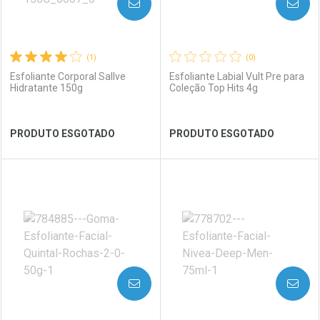
AVISE-ME
AVISE-ME
(1)
(0)
Esfoliante Corporal Sallve
Esfoliante Labial Vult Pre para
Hidratante 150g
Coleção Top Hits 4g
Ver Desconto Convênio
Ver Desconto Convênio
PRODUTO ESGOTADO
PRODUTO ESGOTADO
FECHAR
FECHAR
FEC
FEC
Laboratório
Por Menos
Laboratório
Por Menos
AVISE-ME
AVISE-ME