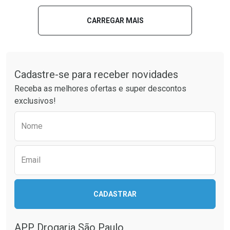
Laboratório
Por Menos
Laboratório
Por Menos
CARREGAR MAIS
Tudo sobre a Drogaria São Paulo
Cadastre-se para receber novidades
Receba as melhores ofertas e super descontos
exclusivos!
Preencha o formulário abaixo para receber 
Nome
Ver Desconto Convênio
Ver Desconto Convênio
Email
CADASTRAR
APP Drogaria São Paulo