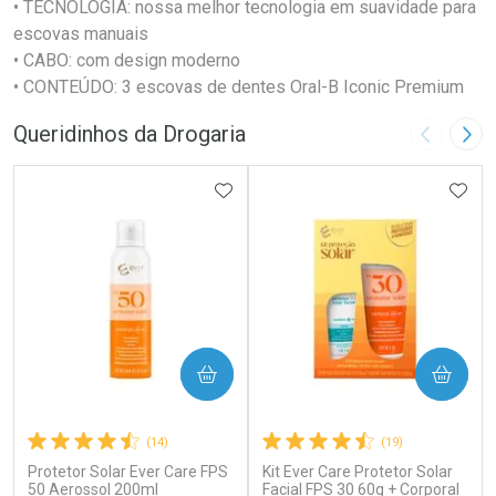
• TECNOLOGIA: nossa melhor tecnologia em suavidade para
escovas manuais
• CABO: com design moderno
• CONTEÚDO: 3 escovas de dentes Oral-B Iconic Premium
Queridinhos da Drogaria
Imagem A
Pró
ADICIONAR AOS FAVORITOS
ADIC
COMPRAR
COMPRAR
(14)
(19)
Protetor Solar Ever Care FPS
Kit Ever Care Protetor Solar
50 Aerossol 200ml
Facial FPS 30 60g + Corporal