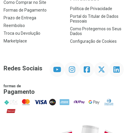
Como Comprar no Site
Política de Privacidade
Formas de Pagamento
Portal do Titular de Dados
Prazo de Entrega
Pessoais
Reembolso
Como Protegemos os Seus
Troca ou Devolução
Dados
Marketplace
Configuração de Cookies
YouTube
Instagram
Facebook
Twitter
Linkedin
Redes Sociais
formas de
Pagamento
PIX
MasterCard
VISA
ELO
AMEX
NuPay
Google Pay
Diners Club
Hipercard
Promoção em Destaque