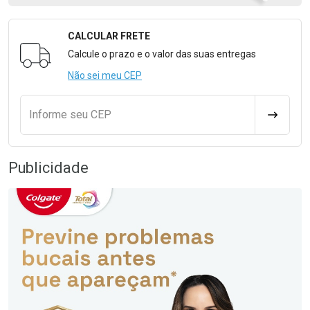
CALCULAR FRETE
Formulário para Calcular o Frete
Calcule o prazo e o valor das suas entregas
Não sei meu CEP
Informe seu CEP
CALCULA
Publicidade