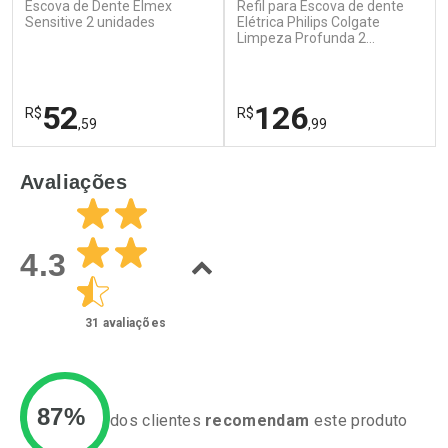
Escova de Dente Elmex
Refil para Escova de dente
Ativar Desconto
Ativar Desconto
Sensitive 2 unidades
Elétrica Philips Colgate
Comprar sem Desconto
Limpeza Profunda 2
Comprar sem Desconto
Unidades
Por R$ 63,99/cada
Por R$ 51,02/cada
Comprar sem Desconto
Comprar sem Desconto
Por R$ 63,99/cada
Por R$ 51,02/cada
52
126
R$
R$
,59
,99
FECHAR
F
FECHAR
F
Avaliações
Laboratório
Laboratório
Por Menos
Por Menos
4.3
31
avaliações
87%
dos clientes
recomendam
este produto