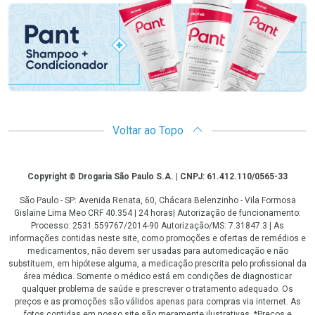
Voltar ao Topo
Copyright
Copyright © Drogaria São Paulo S.A. | CNPJ: 61.412.110/0565-33
São Paulo - SP: Avenida Renata, 60, Chácara Belenzinho - Vila Formosa
Gislaine Lima Meo CRF 40.354 | 24 horas| Autorização de funcionamento:
Processo: 2531.559767/2014-90 Autorização/MS: 7.31847.3 | As
informações contidas neste site, como promoções e ofertas de remédios e
medicamentos, não devem ser usadas para automedicação e não
substituem, em hipótese alguma, a medicação prescrita pelo profissional da
área médica. Somente o médico está em condições de diagnosticar
qualquer problema de saúde e prescrever o tratamento adequado. Os
preços e as promoções são válidos apenas para compras via internet. As
fotos contidas em nosso site são meramente ilustrativas. *Preços e