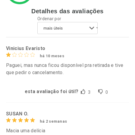
Detalhes das avaliações
Ativar Desconto
Ativar Desconto
Ordenar por
Comprar sem Desconto
Comprar sem Desconto
Por R$ 52,59/cada
Por R$ 126,99/cada
Comprar sem Desconto
Comprar sem Desconto
Por R$ 52,59/cada
Por R$ 126,99/cada
Vinicius Evaristo
há 10 meses
Paguei, mas nunca ficou disponível pra retirada e tive
que pedir o cancelamento.
esta avaliação foi útil?
3
0
SUSAN O.
há 2 semanas
Macia uma delícia