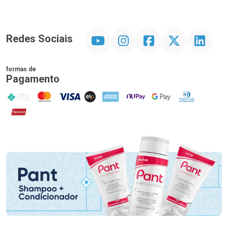
YouTube
Instagram
Facebook
Twitter
Linkedin
Redes Sociais
formas de
Pagamento
PIX
MasterCard
VISA
ELO
AMEX
NuPay
Google Pay
Diners Club
Hipercard
Promoção em Destaque