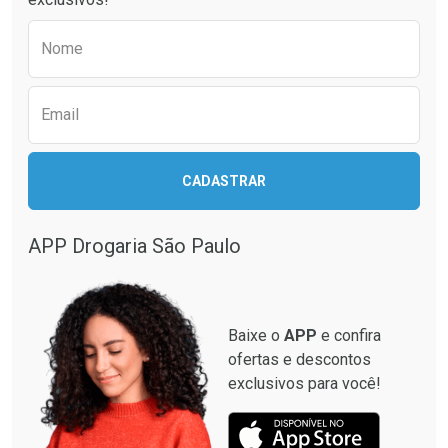
Preencha o formulário abaixo para receber 
Ativar Desconto
Ativar Desconto
Nome
Comprar sem Desconto
Comprar sem Desconto
Comprar sem Desconto
Comprar sem Desconto
Por R$ 18,59/cada
Por R$ 35,59/cada
Por R$ 18,59/cada
Por R$ 35,59/cada
Email
CADASTRAR
APP Drogaria São Paulo
Baixe o
APP
e confira
ofertas e descontos
exclusivos para você!