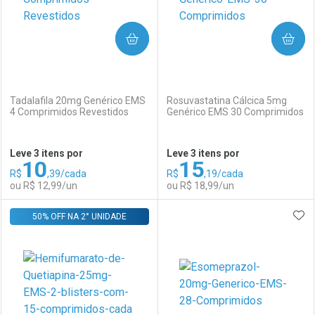
COMPRAR
COMPRAR
(0)
(0)
Tadalafila 20mg Genérico EMS
Rosuvastatina Cálcica 5mg
4 Comprimidos Revestidos
Genérico EMS 30 Comprimidos
Ativar Desconto
Ativar Desconto
Leve 3 itens por
Leve 3 itens por
10
15
Comprar sem Desconto
Comprar sem Desconto
R$
,39/cada
R$
,19/cada
Comprar sem Desconto
Comprar sem Desconto
Por R$ 21,99/cada
Por R$ 23,79/cada
ou R$ 12,99/un
ou R$ 18,99/un
Por R$ 21,99/cada
Por R$ 23,79/cada
ADI
50% OFF NA 2° UNIDADE
FECHAR
FECHAR
F
F
Laboratório
Por Menos
Laboratório
Por Menos