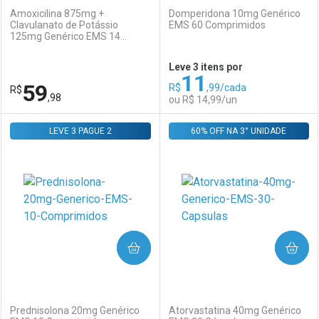
Amoxicilina 875mg +
Domperidona 10mg Genérico
Clavulanato de Potássio
EMS 60 Comprimidos
125mg Genérico EMS 14
Ativar Desconto
Ativar Desconto
Comprimidos Revestidos
Leve 3 itens por
11
Comprar sem Desconto
Comprar sem Desconto
59
R$
,99/cada
R$
Comprar sem Desconto
Comprar sem Desconto
Por R$ 28,08/cada
Por R$ 57,41/cada
,98
ou R$ 14,99/un
Por R$ 28,08/cada
Por R$ 57,41/cada
LEVE 3 PAGUE 2
FECHAR
FECHAR
60% OFF NA 3° UNIDADE
F
F
Laboratório
Por Menos
Laboratório
Por Menos
COMPRAR
COMPRAR
(0)
(0)
Prednisolona 20mg Genérico
Atorvastatina 40mg Genérico