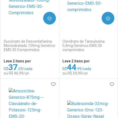
COMPRAR
COMPRAR
(0)
(0)
Succinato de Desvenlafaxina
Cloridrato de Tansulosina
Monoidratado 100mg Genérico
0,4mg Genérico EMS 30
EMS 30 Comprimidos
comprimidos
Ativar Desconto
Ativar Desconto
Leve 2 itens por
Leve 2 itens por
37
44
Comprar sem Desconto
Comprar sem Desconto
R$
,59/cada
R$
,99/cada
Comprar sem Desconto
Comprar sem Desconto
Por R$ 32,99/cada
Por R$ 14,00/cada
ou R$ 46,99/un
ou R$ 59,99/un
Por R$ 32,99/cada
Por R$ 14,00/cada
ADICIONAR AOS FAVORITOS
ADI
FECHAR
FECHAR
F
F
Laboratório
Por Menos
Laboratório
Por Menos