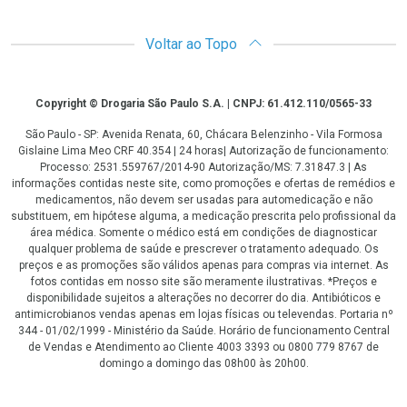
Voltar ao Topo
Copyright
Copyright © Drogaria São Paulo S.A. | CNPJ: 61.412.110/0565-33
São Paulo - SP: Avenida Renata, 60, Chácara Belenzinho - Vila Formosa
Gislaine Lima Meo CRF 40.354 | 24 horas| Autorização de funcionamento:
Processo: 2531.559767/2014-90 Autorização/MS: 7.31847.3 | As
informações contidas neste site, como promoções e ofertas de remédios e
medicamentos, não devem ser usadas para automedicação e não
substituem, em hipótese alguma, a medicação prescrita pelo profissional da
área médica. Somente o médico está em condições de diagnosticar
qualquer problema de saúde e prescrever o tratamento adequado. Os
preços e as promoções são válidos apenas para compras via internet. As
fotos contidas em nosso site são meramente ilustrativas. *Preços e
disponibilidade sujeitos a alterações no decorrer do dia. Antibióticos e
antimicrobianos vendas apenas em lojas físicas ou televendas. Portaria nº
344 - 01/02/1999 - Ministério da Saúde. Horário de funcionamento Central
de Vendas e Atendimento ao Cliente 4003 3393 ou 0800 779 8767 de
domingo a domingo das 08h00 às 20h00.
LGPD Aceite os Cookies