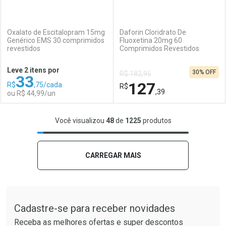
(0)
(0)
Oxalato de Escitalopram 15mg
Daforin Cloridrato De
Genérico EMS 30 comprimidos
Fluoxetina 20mg 60
revestidos
Comprimidos Revestidos
Ativar Desconto
Ativar Desconto
Leve 2 itens por
30% OFF
R$ 182,95
33
Comprar sem Desconto
Comprar sem Desconto
127
R$
,75/cada
Comprar sem Desconto
R$
Comprar sem Desconto
Por R$ 114,99/cada
Por R$ 49,48/cada
,39
ou R$ 44,99/un
Por R$ 114,99/cada
Por R$ 49,48/cada
FECHAR
FECHAR
F
F
Você visualizou
48
de
1225
produtos
Laboratório
Por Menos
Laboratório
Por Menos
CARREGAR MAIS
Tudo sobre a Drogaria São Paulo
Cadastre-se para receber novidades
Receba as melhores ofertas e super descontos