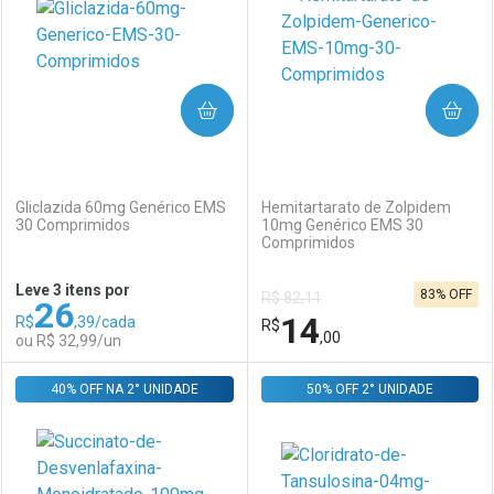
COMPRAR
COMPRAR
(0)
(0)
Gliclazida 60mg Genérico EMS
Hemitartarato de Zolpidem
30 Comprimidos
10mg Genérico EMS 30
Comprimidos
Ativar Desconto
Ativar Desconto
Leve 3 itens por
83% OFF
R$ 82,11
26
Comprar sem Desconto
Comprar sem Desconto
14
R$
,39/cada
Comprar sem Desconto
R$
Comprar sem Desconto
Por R$ 18,69/cada
Por R$ 49,99/cada
,00
ou R$ 32,99/un
Por R$ 18,69/cada
Por R$ 49,99/cada
40% OFF NA 2° UNIDADE
FECHAR
FECHAR
50% OFF 2° UNIDADE
F
F
Laboratório
Por Menos
Laboratório
Por Menos