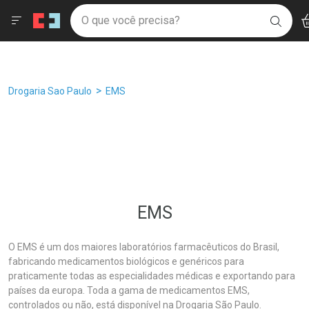
Drogaria São Paulo
Âncoras
Menu
Ac
Ir direto para a home
O que você precisa?
Filtros
Ordenar por
BUSC
Navegue pela página
Ir direto para o conteúdo
Faça a sua busca
Ir direto para a busca
Ir direto para a conta
Ir direto para a ajuda
Breadcrumb
Drogaria Sao Paulo
EMS
Ir direto para a notificações
Ir direto para o carrinho
Ir direto para o menu
EMS
O EMS é um dos maiores laboratórios farmacêuticos do Brasil,
fabricando medicamentos biológicos e genéricos para
praticamente todas as especialidades médicas e exportando para
países da europa. Toda a gama de medicamentos EMS,
controlados ou não, está disponível na Drogaria São Paulo.