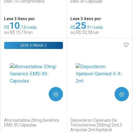
EMS 10 Comprimidos
EMS 30 Cápsulas
Ativar Desconto
Ativar Desconto
Leve 3 itens por
Leve 3 itens por
10
25
Comprar sem Desconto
Comprar sem Desconto
R$
,13/cada
R$
,91/cada
Comprar sem Desconto
Comprar sem Desconto
Por R$ 59,98/cada
Por R$ 14,99/cada
ou R$ 15,19/un
ou R$ 32,39/un
Por R$ 59,98/cada
Por R$ 14,99/cada
ADI
LEVE 3 PAGUE 2
FECHAR
FECHAR
F
F
Laboratório
Por Menos
Laboratório
Por Menos
COMPRAR
COMPRAR
(0)
(0)
Atorvastatina 20mg Genérico
Deposteron Cipionato De
EMS 30 Cápsulas
Testosterona 200mg/2ml 3
Ampolas 2ml Injetável