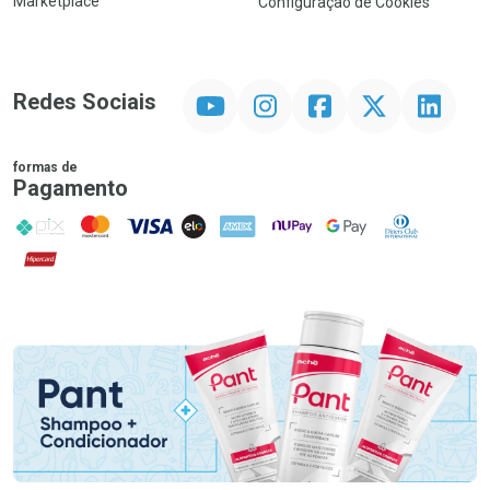
Marketplace
Configuração de Cookies
YouTube
Instagram
Facebook
Twitter
Linkedin
Redes Sociais
formas de
Pagamento
PIX
MasterCard
VISA
ELO
AMEX
NuPay
Google Pay
Diners Club
Hipercard
Promoção em Destaque