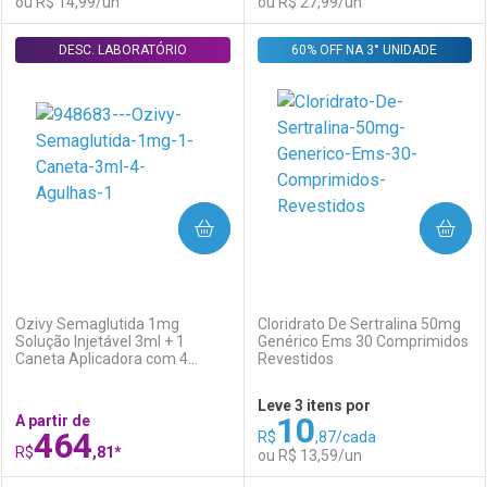
ou R$ 14,99/un
ou R$ 27,99/un
DESC. LABORATÓRIO
FECHAR
FECHAR
60% OFF NA 3° UNIDADE
F
F
Laboratório
Por Menos
Laboratório
Por Menos
COMPRAR
COMPRAR
(0)
(0)
Ozivy Semaglutida 1mg
Cloridrato De Sertralina 50mg
Solução Injetável 3ml + 1
Genérico Ems 30 Comprimidos
Caneta Aplicadora com 4
Revestidos
Ativar Desconto
Ativar Desconto
Agulhas
Leve 3 itens por
10
A partir de
Comprar sem Desconto
Comprar sem Desconto
464
R$
,87/cada
Comprar sem Desconto
Comprar sem Desconto
Por R$ 14,99/cada
Por R$ 27,99/cada
R$
,81*
ou R$ 13,59/un
Por R$ 14,99/cada
Por R$ 27,99/cada