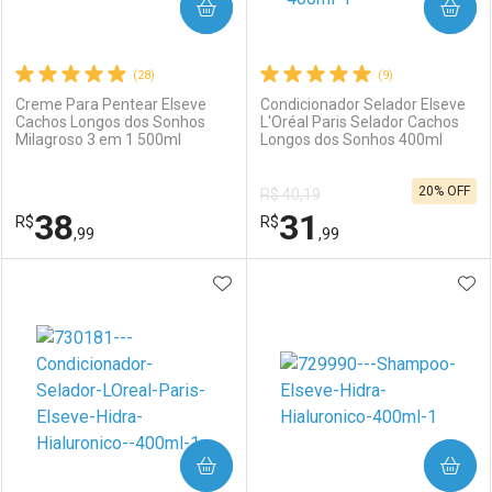
COMPRAR
COMPRAR
(28)
(9)
Creme Para Pentear Elseve
Condicionador Selador Elseve
Cachos Longos dos Sonhos
L'Oréal Paris Selador Cachos
Milagroso 3 em 1 500ml
Longos dos Sonhos 400ml
Ativar Desconto
Ativar Desconto
20% OFF
R$ 40,19
Comprar sem Desconto
Comprar sem Desconto
38
31
R$
Comprar sem Desconto
R$
Comprar sem Desconto
Por R$ 18,68/cada
Por R$ 19,59/cada
,99
,99
Por R$ 18,68/cada
Por R$ 19,59/cada
ADICIONAR AOS FAVORITOS
ADI
FECHAR
FECHAR
F
F
Laboratório
Por Menos
Laboratório
Por Menos
COMPRAR
COMPRAR