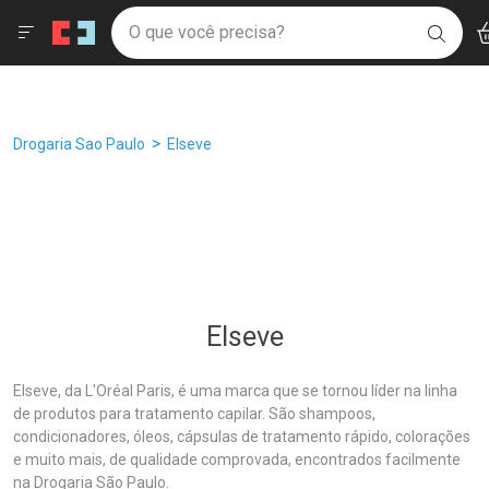
Drogaria São Paulo
Âncoras
Menu
Ac
Ir direto para a home
O que você precisa?
Filtros
Ordenar por
BUSC
Navegue pela página
Ir direto para o conteúdo
Faça a sua busca
Ir direto para a busca
Ir direto para a conta
Ir direto para a ajuda
Breadcrumb
Drogaria Sao Paulo
Elseve
Ir direto para a notificações
Ir direto para o carrinho
Ir direto para o menu
Elseve
Elseve, da L'Oréal Paris, é uma marca que se tornou líder na linha
de produtos para tratamento capilar. São shampoos,
condicionadores, óleos, cápsulas de tratamento rápido, colorações
e muito mais, de qualidade comprovada, encontrados facilmente
na Drogaria São Paulo.