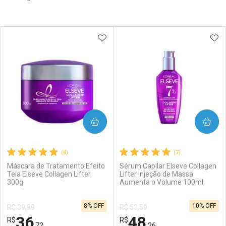
Prateleira
ADICIONAR AOS FAVORITOS
ADI
COMPRAR
COMPRAR
(8)
(7)
Máscara de Tratamento Efeito
Sérum Capilar Elseve Collagen
Teia Elseve Collagen Lifter
Lifter Injeção de Massa
300g
Aumenta o Volume 100ml
8% OFF
10% OFF
R$ 39,99
R$ 53,59
36
48
R$
R$
,72
,26