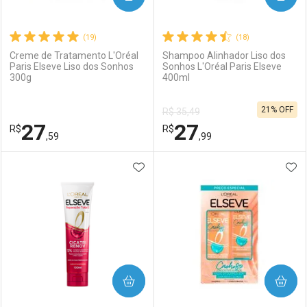
(19)
(18)
Creme de Tratamento L'Oréal
Shampoo Alinhador Liso dos
Paris Elseve Liso dos Sonhos
Sonhos L'Oréal Paris Elseve
300g
400ml
Ativar Desconto
Ativar Desconto
21% OFF
R$ 35,49
Comprar sem Desconto
Comprar sem Desconto
27
27
R$
Comprar sem Desconto
R$
Comprar sem Desconto
Por R$ 31,99/cada
Por R$ 19,99/cada
,59
,99
Por R$ 31,99/cada
Por R$ 19,99/cada
ADICIONAR AOS FAVORITOS
ADI
FECHAR
FECHAR
F
F
Laboratório
Por Menos
Laboratório
Por Menos
COMPRAR
COMPRAR