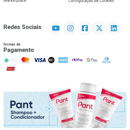
Marketplace
Configuração de Cookies
YouTube
Instagram
Facebook
Twitter
Linkedin
Redes Sociais
formas de
Pagamento
PIX
MasterCard
VISA
ELO
AMEX
NuPay
Google Pay
Diners Club
Hipercard
Promoção em Destaque