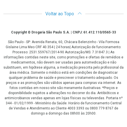
Voltar ao Topo
Copyright
Copyright © Drogaria São Paulo S.A. | CNPJ: 61.412.110/0565-33
São Paulo - SP: Avenida Renata, 60, Chácara Belenzinho - Vila Formosa
Gislaine Lima Meo CRF 40.354 | 24 horas| Autorização de funcionamento:
Processo: 2531.559767/2014-90 Autorização/MS: 7.31847.3 | As
informações contidas neste site, como promoções e ofertas de remédios e
medicamentos, não devem ser usadas para automedicação e não
substituem, em hipótese alguma, a medicação prescrita pelo profissional da
área médica. Somente o médico está em condições de diagnosticar
qualquer problema de saúde e prescrever o tratamento adequado. Os
preços e as promoções são válidos apenas para compras via internet. As
fotos contidas em nosso site são meramente ilustrativas. *Preços e
disponibilidade sujeitos a alterações no decorrer do dia. Antibióticos e
antimicrobianos vendas apenas em lojas físicas ou televendas. Portaria nº
344 - 01/02/1999 - Ministério da Saúde. Horário de funcionamento Central
de Vendas e Atendimento ao Cliente 4003 3393 ou 0800 779 8767 de
domingo a domingo das 08h00 às 20h00.
LGPD Aceite os Cookies