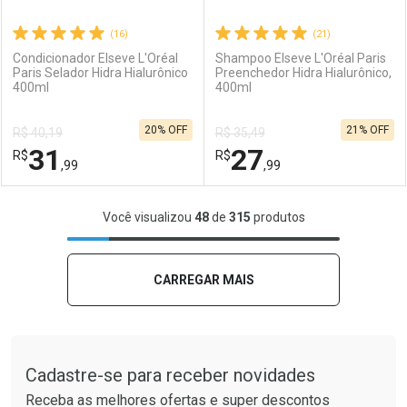
(16)
(21)
Condicionador Elseve L'Oréal
Shampoo Elseve L'Oréal Paris
Paris Selador Hidra Hialurônico
Preenchedor Hidra Hialurônico,
400ml
400ml
Ativar Desconto
Ativar Desconto
20% OFF
21% OFF
R$ 40,19
R$ 35,49
Comprar sem Desconto
Comprar sem Desconto
31
27
R$
Comprar sem Desconto
R$
Comprar sem Desconto
Por R$ 38,99/cada
Por R$ 31,99/cada
,99
,99
Por R$ 38,99/cada
Por R$ 31,99/cada
FECHAR
FECHAR
F
F
Você visualizou
48
de
315
produtos
Laboratório
Por Menos
Laboratório
Por Menos
CARREGAR MAIS
Tudo sobre a Drogaria São Paulo
Cadastre-se para receber novidades
Receba as melhores ofertas e super descontos