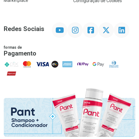
Marketplace
Configuração de Cookies
YouTube
Instagram
Facebook
Twitter
Linkedin
Redes Sociais
formas de
Pagamento
PIX
MasterCard
VISA
ELO
AMEX
NuPay
Google Pay
Diners Club
Hipercard
Promoção em Destaque