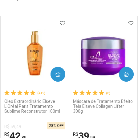
Prateleira
ADICIONAR AOS FAVORITOS
ADI
COMPRAR
COMPRAR
(412)
(8)
Óleo Extraordinário Elseve
Máscara de Tratamento Efeito
L'Oréal Paris Tratamento
Teia Elseve Collagen Lifter
Sublime Reconstrutor 100ml
300g
28% OFF
R$ 59,49
42
39
R$
R$
,89
,99