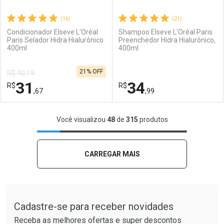
(16)
(21)
Condicionador Elseve L'Oréal
Shampoo Elseve L'Oréal Paris
Paris Selador Hidra Hialurônico
Preenchedor Hidra Hialurônico,
400ml
400ml
Ativar Desconto
Ativar Desconto
21% OFF
R$ 40,19
Comprar sem Desconto
Comprar sem Desconto
31
34
R$
Comprar sem Desconto
R$
Comprar sem Desconto
Por R$ 38,99/cada
Por R$ 31,99/cada
,67
,99
Por R$ 38,99/cada
Por R$ 31,99/cada
FECHAR
FECHAR
F
F
Você visualizou
48
de
315
produtos
Laboratório
Por Menos
Laboratório
Por Menos
CARREGAR MAIS
Tudo sobre a Drogaria São Paulo
Cadastre-se para receber novidades
Receba as melhores ofertas e super descontos