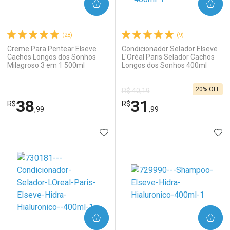
COMPRAR
COMPRAR
(28)
(9)
Creme Para Pentear Elseve
Condicionador Selador Elseve
Cachos Longos dos Sonhos
L'Oréal Paris Selador Cachos
Milagroso 3 em 1 500ml
Longos dos Sonhos 400ml
Ativar Desconto
Ativar Desconto
20% OFF
R$ 40,19
Comprar sem Desconto
Comprar sem Desconto
38
31
R$
Comprar sem Desconto
R$
Comprar sem Desconto
Por R$ 18,68/cada
Por R$ 19,59/cada
,99
,99
Por R$ 18,68/cada
Por R$ 19,59/cada
ADICIONAR AOS FAVORITOS
ADI
FECHAR
FECHAR
F
F
Laboratório
Por Menos
Laboratório
Por Menos
COMPRAR
COMPRAR