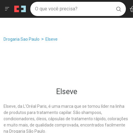
Drogaria São Paulo
Âncoras
Menu
Ac
Ir direto para a home
O que você precisa?
Filtros
Ordenar por
BUSC
Navegue pela página
Ir direto para o conteúdo
Faça a sua busca
Ir direto para a busca
Ir direto para a conta
Ir direto para a ajuda
Breadcrumb
Drogaria Sao Paulo
Elseve
Ir direto para a notificações
Ir direto para o carrinho
Ir direto para o menu
Elseve
Elseve, da L'Oréal Paris, é uma marca que se tornou líder na linha
de produtos para tratamento capilar. São shampoos,
condicionadores, óleos, cápsulas de tratamento rápido, colorações
e muito mais, de qualidade comprovada, encontrados facilmente
na Drogaria São Paulo.