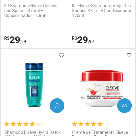
Kit Shampoo Elseve Cachos
Kit Elseve Shampoo Longo Dos
dos Sonhos 375ml +
Sonhos 375ml + Condicionador
Condicionador 170ml
170ml
Ativar Desconto
Ativar Desconto
Comprar sem Desconto
Comprar sem Desconto
29
29
R$
Comprar sem Desconto
R$
Comprar sem Desconto
Por R$ 34,29/cada
Por R$ 37,59/cada
,99
,99
Por R$ 34,29/cada
Por R$ 37,59/cada
ADICIONAR AOS FAVORITOS
ADI
FECHAR
FECHAR
F
F
Laboratório
Por Menos
Laboratório
Por Menos
COMPRAR
COMPRAR
(51)
(53)
Shampoo Elseve Hydra Detox
Creme de Tratamento Elseve