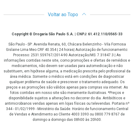
Voltar ao Topo
Copyright
Copyright © Drogaria São Paulo S.A. | CNPJ: 61.412.110/0565-33
São Paulo - SP: Avenida Renata, 60, Chácara Belenzinho - Vila Formosa
Gislaine Lima Meo CRF 40.354 | 24 horas| Autorização de funcionamento:
Processo: 2531.559767/2014-90 Autorização/MS: 7.31847.3 | As
informações contidas neste site, como promoções e ofertas de remédios e
medicamentos, não devem ser usadas para automedicação e não
substituem, em hipótese alguma, a medicação prescrita pelo profissional da
área médica. Somente o médico está em condições de diagnosticar
qualquer problema de saúde e prescrever o tratamento adequado. Os
preços e as promoções são válidos apenas para compras via internet. As
fotos contidas em nosso site são meramente ilustrativas. *Preços e
disponibilidade sujeitos a alterações no decorrer do dia. Antibióticos e
antimicrobianos vendas apenas em lojas físicas ou televendas. Portaria nº
344 - 01/02/1999 - Ministério da Saúde. Horário de funcionamento Central
de Vendas e Atendimento ao Cliente 4003 3393 ou 0800 779 8767 de
domingo a domingo das 08h00 às 20h00.
LGPD Aceite os Cookies