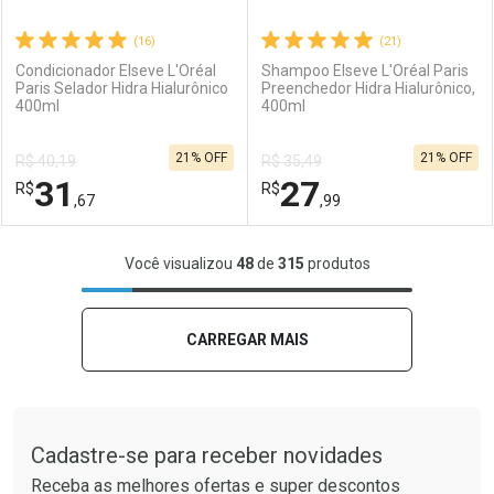
(16)
(21)
Condicionador Elseve L'Oréal
Shampoo Elseve L'Oréal Paris
Paris Selador Hidra Hialurônico
Preenchedor Hidra Hialurônico,
400ml
400ml
Ativar Desconto
Ativar Desconto
21% OFF
21% OFF
R$ 40,19
R$ 35,49
Comprar sem Desconto
Comprar sem Desconto
31
27
R$
Comprar sem Desconto
R$
Comprar sem Desconto
Por R$ 38,99/cada
Por R$ 31,99/cada
,67
,99
Por R$ 38,99/cada
Por R$ 31,99/cada
FECHAR
FECHAR
F
F
Você visualizou
48
de
315
produtos
Laboratório
Por Menos
Laboratório
Por Menos
CARREGAR MAIS
Tudo sobre a Drogaria São Paulo
Cadastre-se para receber novidades
Receba as melhores ofertas e super descontos