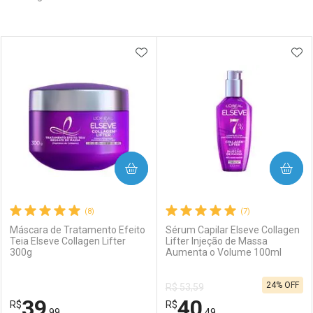
Prateleira
ADICIONAR AOS FAVORITOS
ADI
COMPRAR
COMPRAR
(8)
(7)
Máscara de Tratamento Efeito
Sérum Capilar Elseve Collagen
Teia Elseve Collagen Lifter
Lifter Injeção de Massa
300g
Aumenta o Volume 100ml
24% OFF
R$ 53,59
39
40
R$
R$
,99
,49