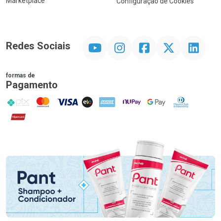
Marketplace
Configuração de Cookies
YouTube
Instagram
Facebook
Twitter
Linkedin
Redes Sociais
formas de
Pagamento
PIX
MasterCard
VISA
ELO
AMEX
NuPay
Google Pay
Diners Club
Hipercard
Promoção em Destaque