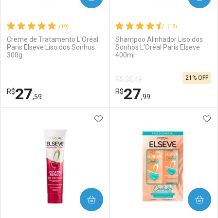
(19)
(18)
Creme de Tratamento L'Oréal
Shampoo Alinhador Liso dos
Paris Elseve Liso dos Sonhos
Sonhos L'Oréal Paris Elseve
300g
400ml
Ativar Desconto
Ativar Desconto
21% OFF
R$ 35,49
Comprar sem Desconto
Comprar sem Desconto
27
27
R$
Comprar sem Desconto
R$
Comprar sem Desconto
Por R$ 31,99/cada
Por R$ 19,99/cada
,59
,99
Por R$ 31,99/cada
Por R$ 19,99/cada
ADICIONAR AOS FAVORITOS
ADI
FECHAR
FECHAR
F
F
Laboratório
Por Menos
Laboratório
Por Menos
COMPRAR
COMPRAR