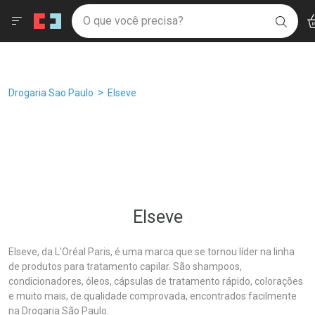
Drogaria São Paulo
Âncoras
Menu
Ac
Ir direto para a home
O que você precisa?
Filtros
Ordenar por
BUSC
Navegue pela página
Ir direto para o conteúdo
Faça a sua busca
Ir direto para a busca
Ir direto para a conta
Ir direto para a ajuda
Breadcrumb
Drogaria Sao Paulo
Elseve
Ir direto para a notificações
Ir direto para o carrinho
Ir direto para o menu
Elseve
Elseve, da L'Oréal Paris, é uma marca que se tornou líder na linha
de produtos para tratamento capilar. São shampoos,
condicionadores, óleos, cápsulas de tratamento rápido, colorações
e muito mais, de qualidade comprovada, encontrados facilmente
na Drogaria São Paulo.