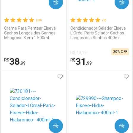
COMPRAR
COMPRAR
(28)
(9)
Creme Para Pentear Elseve
Condicionador Selador Elseve
Cachos Longos dos Sonhos
L'Oréal Paris Selador Cachos
Milagroso 3 em 1 500ml
Longos dos Sonhos 400ml
Ativar Desconto
Ativar Desconto
20% OFF
R$ 40,19
Comprar sem Desconto
Comprar sem Desconto
38
31
R$
Comprar sem Desconto
R$
Comprar sem Desconto
Por R$ 18,68/cada
Por R$ 19,59/cada
,99
,99
Por R$ 18,68/cada
Por R$ 19,59/cada
ADICIONAR AOS FAVORITOS
ADI
FECHAR
FECHAR
F
F
Laboratório
Por Menos
Laboratório
Por Menos
COMPRAR
COMPRAR