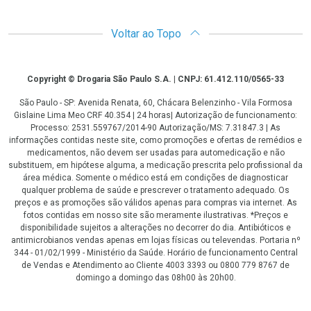
Voltar ao Topo
Copyright
Copyright © Drogaria São Paulo S.A. | CNPJ: 61.412.110/0565-33
São Paulo - SP: Avenida Renata, 60, Chácara Belenzinho - Vila Formosa
Gislaine Lima Meo CRF 40.354 | 24 horas| Autorização de funcionamento:
Processo: 2531.559767/2014-90 Autorização/MS: 7.31847.3 | As
informações contidas neste site, como promoções e ofertas de remédios e
medicamentos, não devem ser usadas para automedicação e não
substituem, em hipótese alguma, a medicação prescrita pelo profissional da
área médica. Somente o médico está em condições de diagnosticar
qualquer problema de saúde e prescrever o tratamento adequado. Os
preços e as promoções são válidos apenas para compras via internet. As
fotos contidas em nosso site são meramente ilustrativas. *Preços e
disponibilidade sujeitos a alterações no decorrer do dia. Antibióticos e
antimicrobianos vendas apenas em lojas físicas ou televendas. Portaria nº
344 - 01/02/1999 - Ministério da Saúde. Horário de funcionamento Central
de Vendas e Atendimento ao Cliente 4003 3393 ou 0800 779 8767 de
domingo a domingo das 08h00 às 20h00.
LGPD Aceite os Cookies