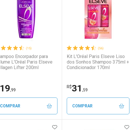
aboratório
or Menos
Laboratório
Por Menos
(15)
(56)
ampoo Encorpador para
Kit L'Oréal Paris Elseve Liso
lume L'Oréal Paris Elseve
dos Sonhos Shampoo 375ml +
llagen Lifter 200ml
Condicionador 170ml
19
31
Ativar Desconto
Ativar Desconto
R$
,99
,59
Comprar sem Desconto
Comprar sem Desconto
Comprar sem Desconto
Comprar sem Desconto
COMPRAR
COMPRAR
Por R$ 39,19/cada
Por R$ 39,19/cada
Por R$ 29,99/cada
Por R$ 29,99/cada
ADICIONAR AOS FAVORITOS
A
FECHAR
FECHAR
F
F