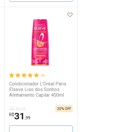
DICIONAR AOS FAVORITOS
ADICIONAR AOS FAVORIT
ECHAR
ECHAR
FECHAR
FECHAR
Laboratório
Por Menos
(8)
Condicionador L'Oréal Paris
Elseve Liso dos Sonhos
Alinhamento Capilar 400ml
20% OFF
R$ 40,19
31
Ativar Desconto
R$
,99