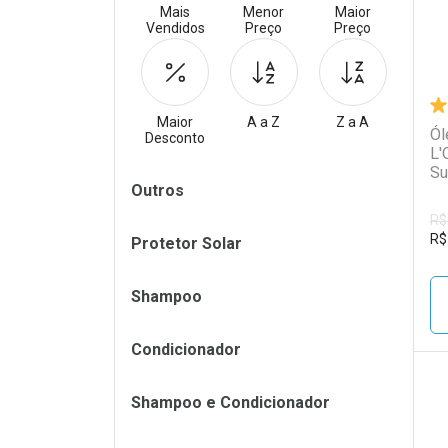
Mais
Menor
Maior
Vendidos
Preço
Preço
Maior
A a Z
Z a A
Ól
Desconto
L'
Su
Filtros
Outros
R$
R$
Protetor Solar
Shampoo
Condicionador
Shampoo e Condicionador
L
P