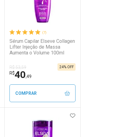
(7)
Sérum Capilar Elseve Collagen
Lifter Injeção de Massa
Aumenta o Volume 100ml
24% OFF
R$ 53,59
40
R$
,49
COMPRAR
DICIONAR AOS FAVORITOS
ADICIONAR AOS FAVORIT
ECHAR
ECHAR
FECHAR
FECHAR
Laboratório
Por Menos