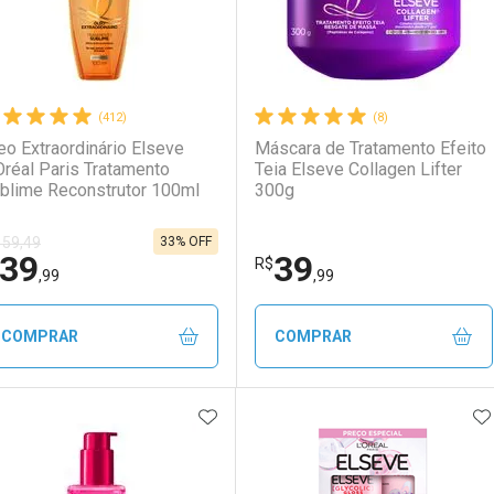
(412)
(8)
eo Extraordinário Elseve
Máscara de Tratamento Efeito
Oréal Paris Tratamento
Teia Elseve Collagen Lifter
blime Reconstrutor 100ml
300g
33% OFF
 59,49
39
39
R$
,99
,99
COMPRAR
COMPRAR
ADICIONAR AOS FAVORITOS
A
FECHAR
FECHAR
F
F
aboratório
or Menos
Laboratório
Por Menos