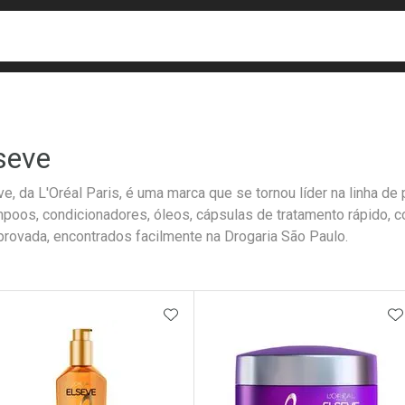
busca
isa?
seve
ve, da L'Oréal Paris, é uma marca que se tornou líder na linha de
poos, condicionadores, óleos, cápsulas de tratamento rápido, c
rovada, encontrados facilmente na Drogaria São Paulo.
ateleira
ADICIONAR AOS FAVORITOS
A