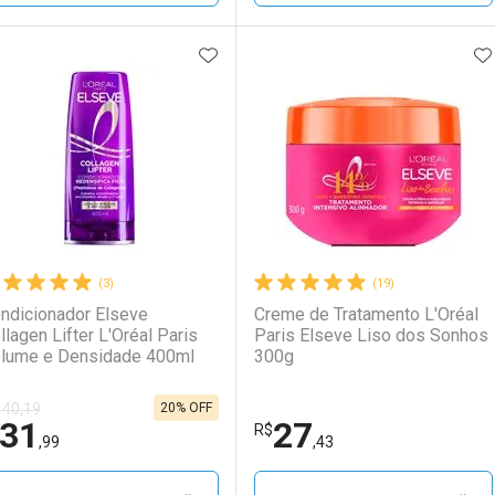
ADICIONAR AOS FAVORITOS
A
FECHAR
FECHAR
F
F
aboratório
or Menos
Laboratório
Por Menos
(3)
(19)
ndicionador Elseve
Creme de Tratamento L'Oréal
llagen Lifter L'Oréal Paris
Paris Elseve Liso dos Sonhos
lume e Densidade 400ml
300g
20% OFF
 40,19
31
27
Ativar Desconto
Ativar Desconto
R$
,99
,43