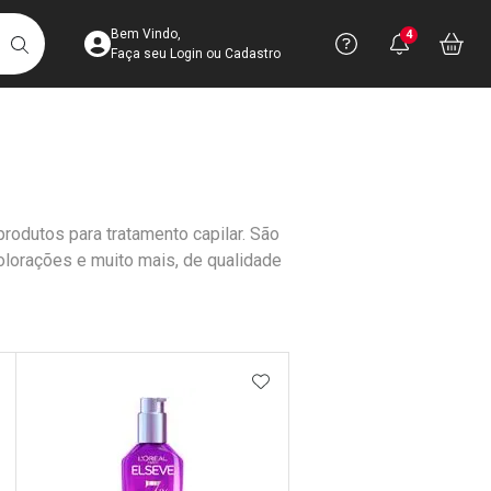
Acesse sua Conta
Precisa de 
Notific
Aces
Bem Vindo,
4
Você po
notifica
Vo
it
BUSCAR
Ver Recursos 
Faça seu Login ou Cadastro
Atendimento ao 
Central de Ajud
 produtos para tratamento capilar. São
Televendas
olorações e muito mais, de qualidade
4003-3393
DICIONAR AOS FAVORITOS
ADICIONAR AOS FAVORIT