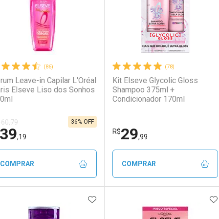
(86)
(78)
rum Leave-in Capilar L'Oréal
Kit Elseve Glycolic Gloss
ris Elseve Liso dos Sonhos
Shampoo 375ml +
0ml
Condicionador 170ml
36% OFF
 60,79
39
29
Ativar Desconto
Ativar Desconto
R$
,19
,99
Comprar sem Desconto
Comprar sem Desconto
Comprar sem Desconto
Comprar sem Desconto
COMPRAR
COMPRAR
Por R$ 39,99/cada
Por R$ 39,99/cada
Por R$ 39,99/cada
Por R$ 39,99/cada
ADICIONAR AOS FAVORITOS
A
FECHAR
FECHAR
F
F